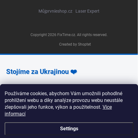
Můjprvníeshop.cz
Laser Expert
Copyright 2026
FixTime.cz
. All rights reserved.
Created by Shoptet
Stojíme za Ukrajinou ❤️
Jak a čím pomoci »
Používáme cookies, abychom Vám umožnili pohodlné
prohlížení webu a díky analýze provozu webu neustále
zlepšovali jeho funkce, výkon a použitelnost.
Více
informací
Settings