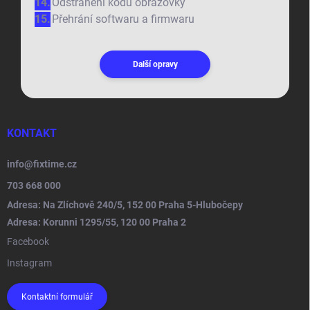
Odstranění kódu obrazovky
Přehrání softwaru a firmwaru
Další opravy
KONTAKT
info
@
fixtime.cz
703 668 000
Adresa: Na Zlíchově 240/5, 152 00 Praha 5-Hlubočepy
Adresa: Korunni 1295/55, 120 00 Praha 2
Facebook
Instagram
Kontaktní formulář