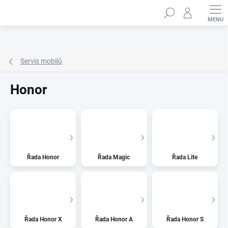
Přejít
Hledat
na
obsah
Servis mobilů
Honor
Řada Honor
Řada Magic
Řada Lite
Řada Honor X
Řada Honor A
Řada Honor S