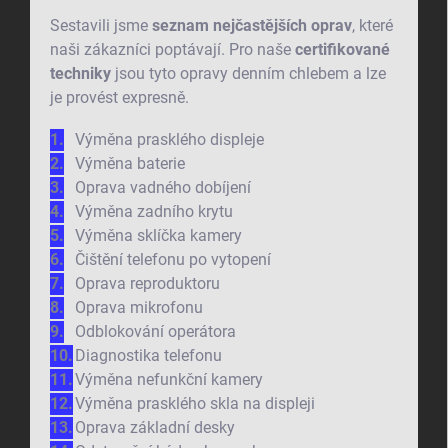
Sestavili jsme
seznam nejčastějších oprav
, které
naši zákazníci poptávají. Pro naše
certifikované
techniky
jsou tyto opravy denním chlebem a lze
je provést expresně.
Výměna prasklého displeje
Výměna baterie
Oprava vadného dobíjení
Výměna zadního krytu
Výměna sklíčka kamery
Čištění telefonu po vytopení
Oprava reproduktoru
Oprava mikrofonu
Odblokování operátora
Diagnostika telefonu
Výměna nefunkční kamery
Výměna prasklého skla na displeji
Oprava základní desky