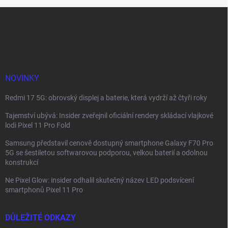
Z
á
p
a
t
í
NOVINKY
Redmi 17 5G: obrovský displej a baterie, která vydrží až čtyři roky
Tajemství ubývá: Insider zveřejnil oficiální rendery skládací vlajkové
lodi Pixel 11 Pro Fold
Samsung představil cenově dostupný smartphone Galaxy F70 Pro
5G se šestiletou softwarovou podporou, velkou baterií a odolnou
konstrukcí
Ne Pixel Glow: insider odhalil skutečný název LED podsvícení
smartphonů Pixel 11 Pro
DŮLEŽITÉ ODKAZY