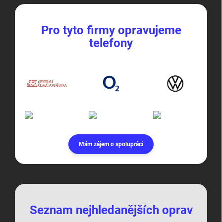
Pro tyto firmy opravujeme
telefony
Mám zájem o spolupráci
Seznam nejhledanějších oprav