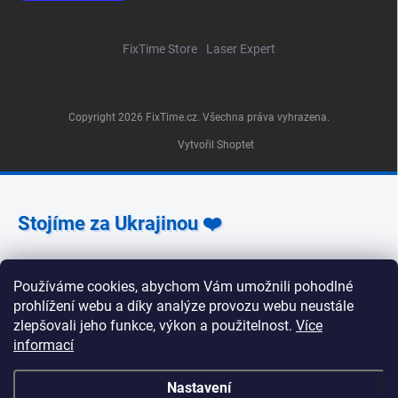
FixTime Store
Laser Expert
Copyright 2026
FixTime.cz
. Všechna práva vyhrazena.
Vytvořil Shoptet
Stojíme za Ukrajinou ❤️
Jak a čím pomoci »
Používáme cookies, abychom Vám umožnili pohodlné
prohlížení webu a díky analýze provozu webu neustále
zlepšovali jeho funkce, výkon a použitelnost.
Více
informací
🕒 Provozní doba poboček FixTime 📍 Pobočka Na
Nastavení
Zlíchově 240/5, Praha 5 Pondělí, úterý, středa, pátek: