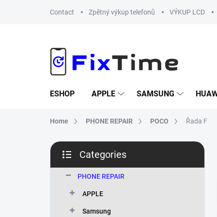
Skip
Contact
Zpětný výkup telefonů
VÝKUP LCD
to
content
ESHOP
APPLE
SAMSUNG
HUAW
Home
PHONE REPAIR
POCO
Řada F
S
Categories
i
Skip
d
categories
e
PHONE REPAIR
b
APPLE
a
r
Samsung