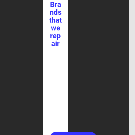
Bra
nds
that
we
rep
air