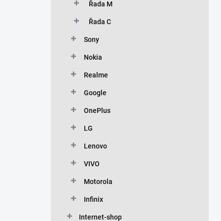
Řada M
Řada C
Sony
Nokia
Realme
Google
OnePlus
LG
Lenovo
VIVO
Motorola
Infinix
Internet-shop