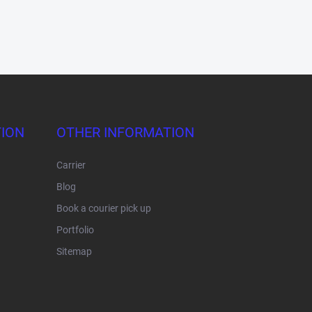
ION
OTHER INFORMATION
Carrier
Blog
Book a courier pick up
Portfolio
Sitemap