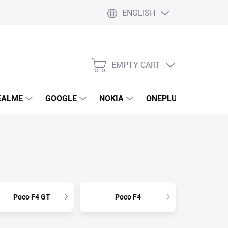
ENGLISH
EMPTY CART
SHOPPING
CART
EALME
GOOGLE
NOKIA
ONEPLUS
LG
Poco F4 GT
Poco F4