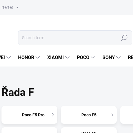
rtertet
Search
EI
HONOR
XIAOMI
POCO
SONY
R
Řada F
Poco F5 Pro
Poco F5