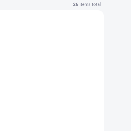
26
items total
OPRAVU
OBJEDNAT OPRAVU
onu -
Výměna rozbitého skla
- Pixel 10
5 590 Kč
/ pcs
Add to cart