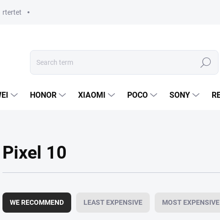
rtertet
Search
EI
HONOR
XIAOMI
POCO
SONY
R
Pixel 10
P
r
WE RECOMMEND
LEAST EXPENSIVE
MOST EXPENSIVE
o