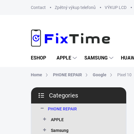
Skip
Contact
Zpětný výkup telefonů
VÝKUP LCD
to
content
ESHOP
APPLE
SAMSUNG
HUAW
Home
PHONE REPAIR
Google
Pixel 10
S
Categories
i
Skip
d
categories
e
PHONE REPAIR
b
APPLE
a
r
Samsung