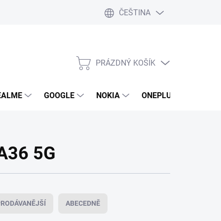
ČEŠTINA
PRÁZDNÝ KOŠÍK
NÁKUPNÍ
KOŠÍK
EALME
GOOGLE
NOKIA
ONEPLUS
LG
 A36 5G
RODÁVANĚJŠÍ
ABECEDNĚ