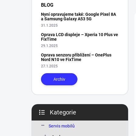
n
BLOG
í
Nyní opravujeme také: Google Pixel 8A
p
a Samsung Galaxy A53 5G
a
31.1.2025
n
Oprava LCD displeje – Xperia 10 Plus ve
e
FixTime
l
29.1.2025
Oprava senzoru přiblížení – OnePlus
Nord N10 ve FixTime
27.1.2025
Archiv
Kategorie
Přeskočit
kategorie
Servis mobilů