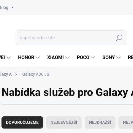
Blog
Hledat
EI
HONOR
XIAOMI
POCO
SONY
R
laxy A
Galaxy A36 5G
Nabídka služeb pro Galaxy
Ř
a
DOPORUČUJEME
NEJLEVNĚJŠÍ
NEJDRAŽŠÍ
NEJP
z