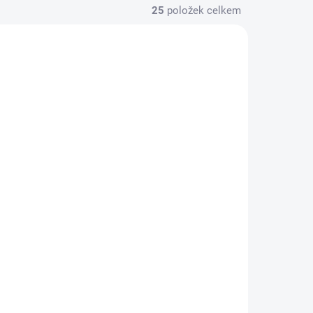
25
položek celkem
ISPOZICI
K DISPOZICI
onu -
Výměna baterie -
Galaxy A36 5G
1 090 Kč
/ ks
Do košíku