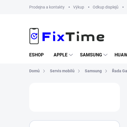
Přejít
Prodejna a kontakty
Výkup
Odkup displejů
na
obsah
ESHOP
APPLE
SAMSUNG
HUAW
Domů
Servis mobilů
Samsung
Řada Ga
P
o
s
t
r
a
n