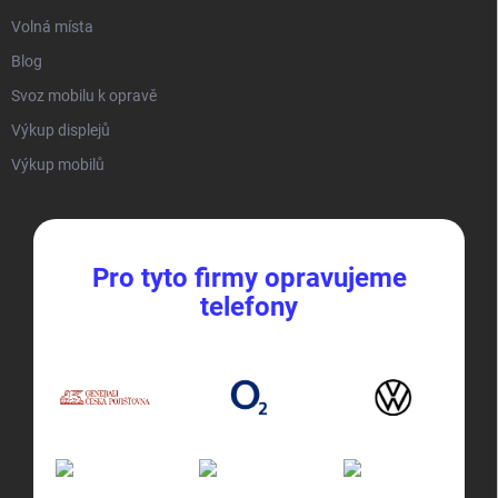
Volná místa
Blog
Svoz mobilu k opravě
Výkup displejů
Výkup mobilů
Pro tyto firmy opravujeme
telefony