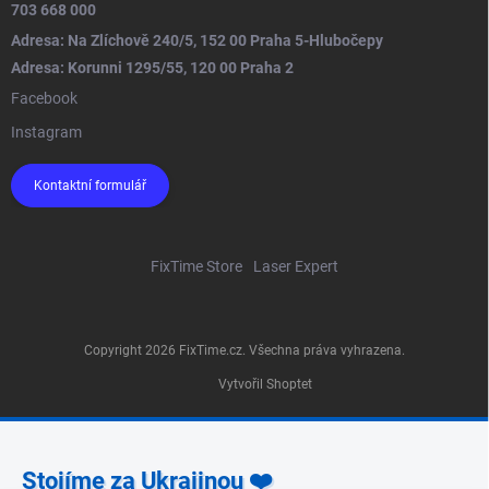
703 668 000
Adresa: Na Zlíchově 240/5, 152 00 Praha 5-Hlubočepy
Adresa: Korunni 1295/55, 120 00 Praha 2
Facebook
Instagram
Kontaktní formulář
FixTime Store
Laser Expert
Copyright 2026
FixTime.cz
. Všechna práva vyhrazena.
Vytvořil Shoptet
Stojíme za Ukrajinou ❤️