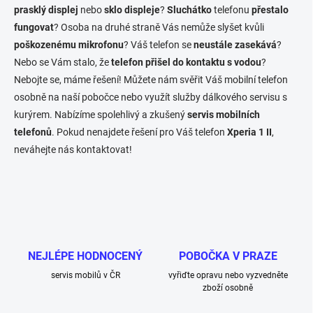
prasklý displej
nebo
sklo displeje
a
?
Sluchátko
telefonu
přestalo
c
fungovat
? Osoba na druhé straně Vás nemůže slyšet kvůli
í
poškozenému mikrofonu
? Váš telefon se
neustále zasekává
?
p
Nebo se Vám stalo, že
telefon přišel do kontaktu s vodou
?
r
v
Nebojte se, máme řešení! Můžete nám svěřit Váš mobilní telefon
k
osobně na naší pobočce nebo využít služby dálkového servisu s
y
kurýrem. Nabízíme spolehlivý a zkušený
servis mobilních
v
ý
telefonů
. Pokud nenajdete řešení pro Váš telefon
Xperia 1 II
,
p
neváhejte nás kontaktovat!
i
s
u
NEJLÉPE HODNOCENÝ
POBOČKA V PRAZE
servis mobilů v ČR
vyřiďte opravu nebo vyzvedněte
zboží osobně