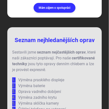
Mám zájem o spolupráci
Seznam nejhledanějších oprav
Sestavili jsme
seznam nejčastějších oprav
, které
naši zákazníci poptávají. Pro naše
certifikované
techniky
jsou tyto opravy denním chlebem a lze
je provést expresně.
Výměna prasklého displeje
Výměna baterie
Oprava vadného dobíjení
Výměna zadního krytu
Výměna sklíčka kamery