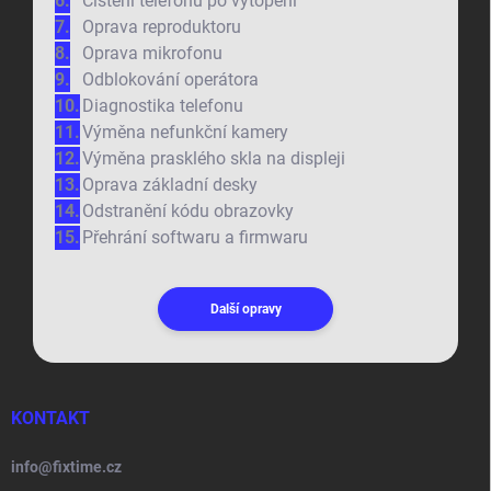
Čištění telefonu po vytopení
Oprava reproduktoru
Oprava mikrofonu
Odblokování operátora
Diagnostika telefonu
Výměna nefunkční kamery
Výměna prasklého skla na displeji
Oprava základní desky
Odstranění kódu obrazovky
Přehrání softwaru a firmwaru
Další opravy
KONTAKT
info
@
fixtime.cz