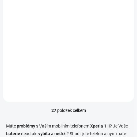
K DISPOZICI
Aktualizace softwaru
telefonu - Xperia 1 II
790 Kč
/ ks
Do košíku
27
položek celkem
O
v
l
Máte
problémy
s Vaším mobilním telefonem
Xperia 1 II
? Je Vaše
á
baterie
neustále
vybitá a nedrží
? Shodil jste telefon a nyní máte
d