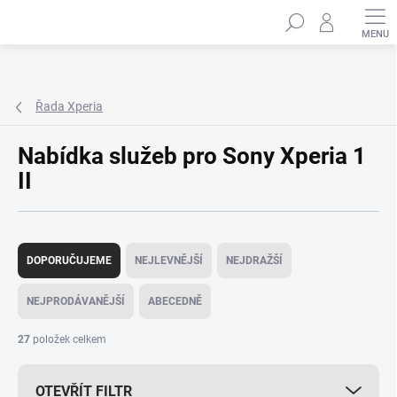
Přejít
Hledat
na
obsah
Řada Xperia
Nabídka služeb pro Sony Xperia 1
II
Ř
a
DOPORUČUJEME
NEJLEVNĚJŠÍ
NEJDRAŽŠÍ
z
e
NEJPRODÁVANĚJŠÍ
ABECEDNĚ
n
í
27
položek celkem
p
r
OTEVŘÍT FILTR
o