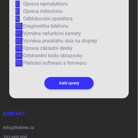
Oprava reproduktoru
Oprava mikrofonu
Odblokování operátora
Diagnostika telefonu
Výměna nefunkční kamery
Výměna prasklého skla na displeji
Oprava základní desky
Odstranění kódu obrazovky
Přehrání softwaru a firmwaru
Další opravy
KONTAKT
info
@
fixtime.cz
703 668 000