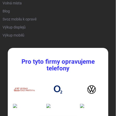
Volná místa
Blog
Svoz mobilu k opravě
Výkup displejů
Výkup mobilů
Pro tyto firmy opravujeme
telefony