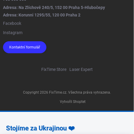
Adresa: Na Zlíchově 240/5, 152 00 Praha 5-Hlubočepy
Adresa: Korunni 1295/55, 120 00 Praha 2
Facebook
Instagram
Kontaktní formulář
FixTime Store
Laser Expert
Copyright 2026
FixTime.cz
. Všechna práva vyhrazena.
Vytvořil Shoptet
Stojíme za Ukrajinou ❤️