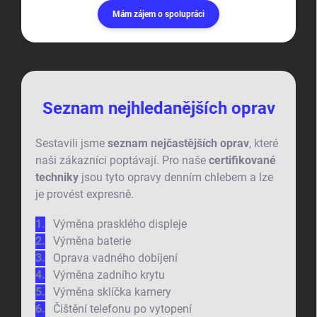
Mám zájem o spolupráci
Seznam nejhledanějších oprav
Sestavili jsme
seznam nejčastějších oprav
, které
naši zákazníci poptávají. Pro naše
certifikované
techniky
jsou tyto opravy denním chlebem a lze
je provést expresně.
Výměna prasklého displeje
Výměna baterie
Oprava vadného dobíjení
Výměna zadního krytu
Výměna sklíčka kamery
Čištění telefonu po vytopení