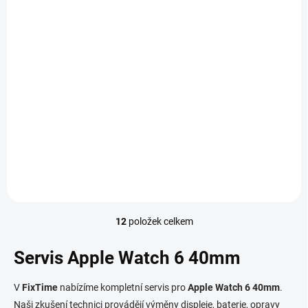
K DISPOZICI
K DISPOZICI
Čištění po oxidaci -
Aktualizace softwaru
Apple Watch 6 40mm
chytrých hodinek –
Apple Watch 6 40mm
790 Kč
/ ks
690 Kč
/ ks
Do košíku
Do košíku
12
položek celkem
O
v
l
Servis Apple Watch 6 40mm
á
d
V
FixTime
nabízíme kompletní servis pro
Apple Watch 6 40mm
.
a
c
Naši zkušení technici provádějí výměny displeje, baterie, opravy