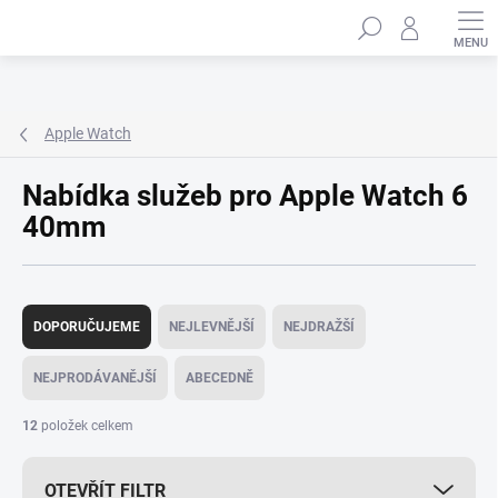
Přejít
Hledat
na
obsah
Apple Watch
Nabídka služeb pro Apple Watch 6
40mm
Ř
a
DOPORUČUJEME
NEJLEVNĚJŠÍ
NEJDRAŽŠÍ
z
e
NEJPRODÁVANĚJŠÍ
ABECEDNĚ
n
í
12
položek celkem
p
r
OTEVŘÍT FILTR
o