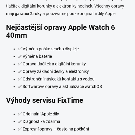
í
tlačítek, digitální korunky a elektroniky hodinek. Všechny opravy
p
mají
garanci 2 roky
a používáme pouze originální díly Apple.
r
v
Nejčastější opravy Apple Watch 6
k
y
40mm
v
ý
✅ Výměna poškozeného displeje
p
i
✅ Výměna baterie
s
✅ Oprava tlačítek a digitální korunky
u
✅ Opravy základní desky a elektroniky
✅ Odstranění následků kontaktu s vodou
✅ Softwarové opravy a aktualizace watchOS
Výhody servisu FixTime
✅ Originální Apple díly
✅ Diagnostika zdarma
✅ Expresní opravy – často na počkání