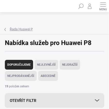
Přejít
Hledat
na
obsah
Řada Huawei P
Nabídka služeb pro Huawei P8
Ř
a
DOPORUČUJEME
NEJLEVNĚJŠÍ
NEJDRAŽŠÍ
z
e
NEJPRODÁVANĚJŠÍ
ABECEDNĚ
n
í
19
položek celkem
p
r
OTEVŘÍT FILTR
o
d