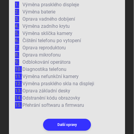
Výměna prasklého displeje
Výměna baterie
Oprava vadného dobíjení
Výměna zadního krytu
Výměna sklíčka kamery
Čištění telefonu po vytopení
Oprava reproduktoru
Oprava mikrofonu
Odblokování operátora
Diagnostika telefonu
Výměna nefunkční kamery
Výměna prasklého skla na displeji
Oprava základní desky
Odstranění kódu obrazovky
Přehrání softwaru a firmwaru
Další opravy