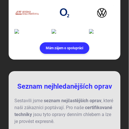
Mám zájem o spolupráci
Seznam nejhledanějších oprav
Sestavili jsme
seznam nejčastějších oprav
, které
naši zákazníci poptávají. Pro naše
certifikované
techniky
jsou tyto opravy denním chlebem a lze
je provést expresně.