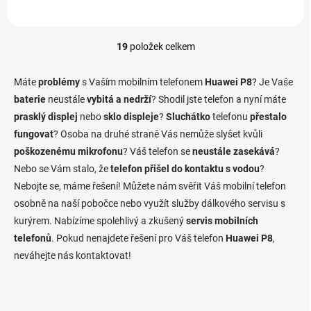
19
položek celkem
O
v
l
Máte
problémy
s Vaším mobilním telefonem
Huawei P8
? Je Vaše
á
baterie
neustále
vybitá a nedrží
? Shodil jste telefon a nyní máte
d
prasklý displej
nebo
sklo displeje
a
?
Sluchátko
telefonu
přestalo
c
fungovat
? Osoba na druhé straně Vás nemůže slyšet kvůli
í
poškozenému mikrofonu
? Váš telefon se
neustále zasekává
?
p
Nebo se Vám stalo, že
telefon přišel do kontaktu s vodou
?
r
v
Nebojte se, máme řešení! Můžete nám svěřit Váš mobilní telefon
k
osobně na naší pobočce nebo využít služby dálkového servisu s
y
kurýrem. Nabízíme spolehlivý a zkušený
servis mobilních
v
ý
telefonů
. Pokud nenajdete řešení pro Váš telefon
Huawei P8
,
p
neváhejte nás kontaktovat!
i
s
u