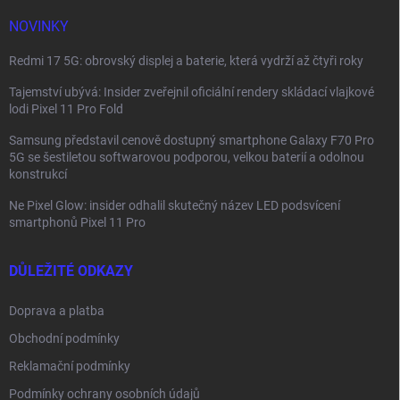
í
NOVINKY
Redmi 17 5G: obrovský displej a baterie, která vydrží až čtyři roky
Tajemství ubývá: Insider zveřejnil oficiální rendery skládací vlajkové
lodi Pixel 11 Pro Fold
Samsung představil cenově dostupný smartphone Galaxy F70 Pro
5G se šestiletou softwarovou podporou, velkou baterií a odolnou
konstrukcí
Ne Pixel Glow: insider odhalil skutečný název LED podsvícení
smartphonů Pixel 11 Pro
DŮLEŽITÉ ODKAZY
Doprava a platba
Obchodní podmínky
Reklamační podmínky
Podmínky ochrany osobních údajů