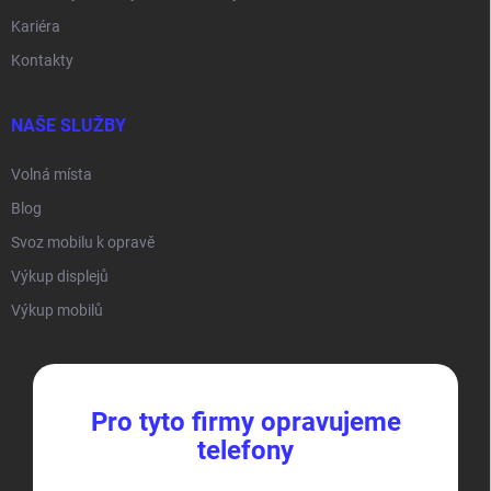
Kariéra
Kontakty
NAŠE SLUŽBY
Volná místa
Blog
Svoz mobilu k opravě
Výkup displejů
Výkup mobilů
Pro tyto firmy opravujeme
telefony