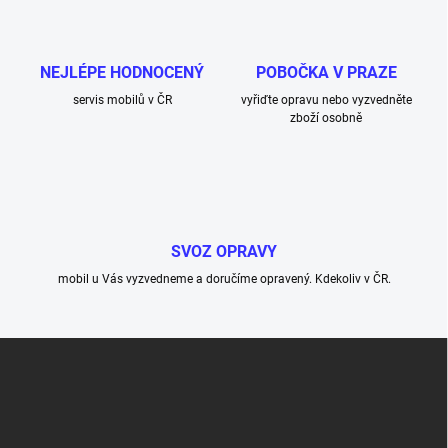
NEJLÉPE HODNOCENÝ
POBOČKA V PRAZE
servis mobilů v ČR
vyřiďte opravu nebo vyzvedněte
zboží osobně
SVOZ OPRAVY
mobil u Vás vyzvedneme a doručíme opravený. Kdekoliv v ČR.
Z
á
p
a
t