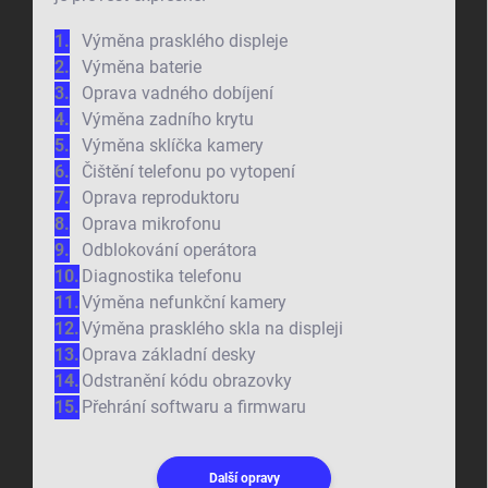
Výměna prasklého displeje
Výměna baterie
Oprava vadného dobíjení
Výměna zadního krytu
Výměna sklíčka kamery
Čištění telefonu po vytopení
Oprava reproduktoru
Oprava mikrofonu
Odblokování operátora
Diagnostika telefonu
Výměna nefunkční kamery
Výměna prasklého skla na displeji
Oprava základní desky
Odstranění kódu obrazovky
Přehrání softwaru a firmwaru
Další opravy