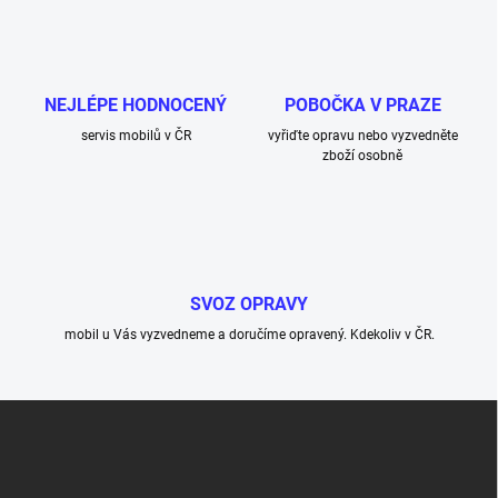
NEJLÉPE HODNOCENÝ
POBOČKA V PRAZE
servis mobilů v ČR
vyřiďte opravu nebo vyzvedněte
zboží osobně
SVOZ OPRAVY
mobil u Vás vyzvedneme a doručíme opravený. Kdekoliv v ČR.
Z
á
p
a