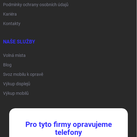
Podmínky ochrany osobních údajů
Kariéra
Kontakty
NAŠE SLUŽBY
Volná místa
Blog
Svoz mobilu k opravě
Výkup displejů
Výkup mobilů
Pro tyto firmy opravujeme
telefony