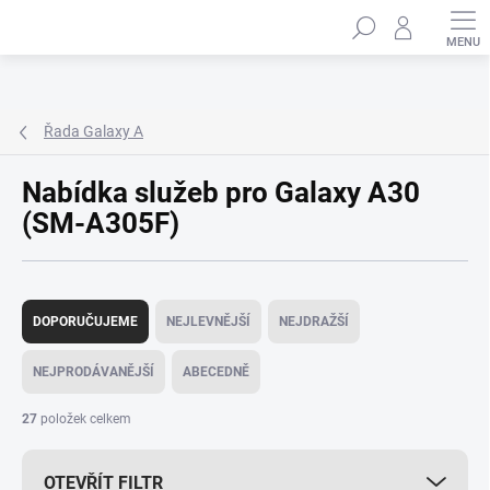
Přejít
Hledat
na
obsah
Řada Galaxy A
Nabídka služeb pro Galaxy A30
(SM-A305F)
Ř
a
DOPORUČUJEME
NEJLEVNĚJŠÍ
NEJDRAŽŠÍ
z
e
NEJPRODÁVANĚJŠÍ
ABECEDNĚ
n
í
27
položek celkem
p
r
OTEVŘÍT FILTR
o