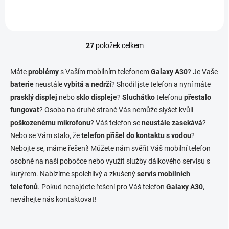
27
položek celkem
O
v
l
Máte
problémy
s Vaším mobilním telefonem
Galaxy A30
? Je Vaše
á
baterie
neustále
vybitá a nedrží
? Shodil jste telefon a nyní máte
d
prasklý displej
nebo
sklo displeje
a
?
Sluchátko
telefonu
přestalo
c
fungovat
? Osoba na druhé straně Vás nemůže slyšet kvůli
í
poškozenému mikrofonu
? Váš telefon se
neustále zasekává
?
p
Nebo se Vám stalo, že
telefon přišel do kontaktu s vodou
?
r
v
Nebojte se, máme řešení! Můžete nám svěřit Váš mobilní telefon
k
osobně na naší pobočce nebo využít služby dálkového servisu s
y
kurýrem. Nabízíme spolehlivý a zkušený
servis mobilních
v
ý
telefonů
. Pokud nenajdete řešení pro Váš telefon
Galaxy A30
,
p
neváhejte nás kontaktovat!
i
s
u