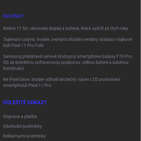
t
í
NOVINKY
Redmi 17 5G: obrovský displej a baterie, která vydrží až čtyři roky
Tajemství ubývá: Insider zveřejnil oficiální rendery skládací vlajkové
lodi Pixel 11 Pro Fold
Samsung představil cenově dostupný smartphone Galaxy F70 Pro
5G se šestiletou softwarovou podporou, velkou baterií a odolnou
konstrukcí
Ne Pixel Glow: insider odhalil skutečný název LED podsvícení
smartphonů Pixel 11 Pro
DŮLEŽITÉ ODKAZY
Doprava a platba
Obchodní podmínky
Reklamační podmínky