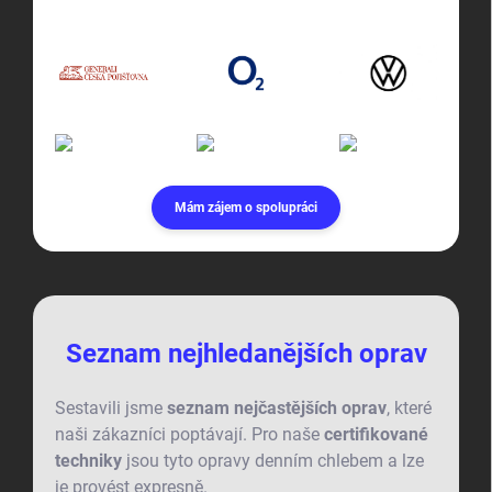
Mám zájem o spolupráci
Seznam nejhledanějších oprav
Sestavili jsme
seznam nejčastějších oprav
, které
naši zákazníci poptávají. Pro naše
certifikované
techniky
jsou tyto opravy denním chlebem a lze
je provést expresně.