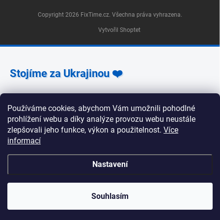
Copyright 2026
FixTime.cz
. Všechna práva vyhrazena.
Vytvořil Shoptet
Stojíme za Ukrajinou ❤️
Jak a čím pomoci »
Používáme cookies, abychom Vám umožnili pohodlné
prohlížení webu a díky analýze provozu webu neustále
zlepšovali jeho funkce, výkon a použitelnost.
Více
informací
🕒 Provozní doba poboček FixTime 📍 Pobočka Na
Nastavení
Zlíchově 240/5, Praha 5 Pondělí, úterý, středa, pátek:
9:30–19:00 Čtvrtek: 12:00–16:00 Sobota a neděle:
zavřeno 📍 Pobočka Korunní 1295/55, Praha 2 Pondělí
až pátek: 9:00–19:00 Sobota: 10:00–18:00 Neděle:
Souhlasím
zavřeno