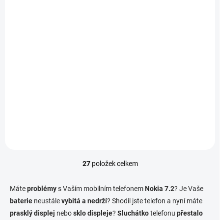
K DISPOZICI
Aktualizace softwaru
telefonu - Nokia 7.2
790 Kč
/ ks
Do košíku
27
položek celkem
O
v
l
Máte
problémy
s Vaším mobilním telefonem
Nokia 7.2
? Je Vaše
á
baterie
neustále
vybitá a nedrží
? Shodil jste telefon a nyní máte
d
prasklý displej
nebo
sklo displeje
a
?
Sluchátko
telefonu
přestalo