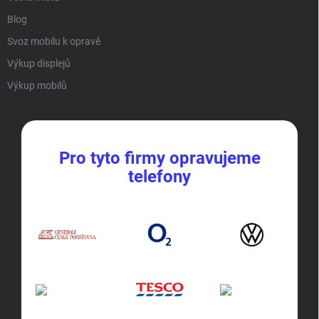
Blog
Svoz mobilu k opravě
Výkup displejů
Výkup mobilů
Pro tyto firmy opravujeme
telefony