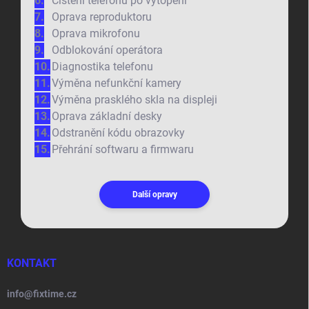
Čištění telefonu po vytopení
Oprava reproduktoru
Oprava mikrofonu
Odblokování operátora
Diagnostika telefonu
Výměna nefunkční kamery
Výměna prasklého skla na displeji
Oprava základní desky
Odstranění kódu obrazovky
Přehrání softwaru a firmwaru
Další opravy
KONTAKT
info
@
fixtime.cz