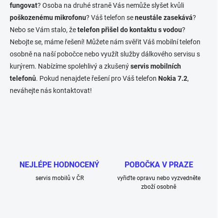
c
fungovat
? Osoba na druhé straně Vás nemůže slyšet kvůli
í
poškozenému mikrofonu
? Váš telefon se
neustále zasekává
?
p
Nebo se Vám stalo, že
telefon přišel do kontaktu s vodou
?
r
v
Nebojte se, máme řešení! Můžete nám svěřit Váš mobilní telefon
k
osobně na naší pobočce nebo využít služby dálkového servisu s
y
kurýrem. Nabízíme spolehlivý a zkušený
servis mobilních
v
ý
telefonů
. Pokud nenajdete řešení pro Váš telefon
Nokia 7.2
,
p
neváhejte nás kontaktovat!
i
s
u
NEJLÉPE HODNOCENÝ
POBOČKA V PRAZE
servis mobilů v ČR
vyřiďte opravu nebo vyzvedněte
zboží osobně