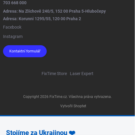
703 668 000
Adresa: Na Zlíchově 240/5, 152 00 Praha 5-Hlubočepy
Adresa: Korunni 1295/55, 120 00 Praha 2
Facebook
Instagram
Kontaktní formulář
FixTime Store
Laser Expert
Copyright 2026
FixTime.cz
. Všechna práva vyhrazena.
Vytvořil Shoptet
Stojíme za Ukrajinou ❤️