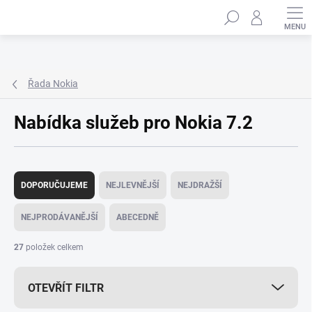
Přejít
Hledat
na
obsah
Řada Nokia
Nabídka služeb pro Nokia 7.2
Ř
a
DOPORUČUJEME
NEJLEVNĚJŠÍ
NEJDRAŽŠÍ
z
e
NEJPRODÁVANĚJŠÍ
ABECEDNĚ
n
í
27
položek celkem
p
r
OTEVŘÍT FILTR
o
d