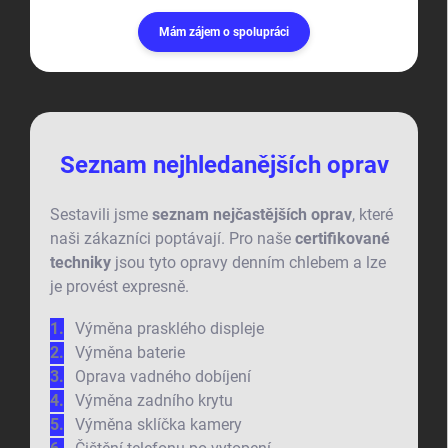
Mám zájem o spolupráci
Seznam nejhledanějších oprav
Sestavili jsme
seznam nejčastějších oprav
, které
naši zákazníci poptávají. Pro naše
certifikované
techniky
jsou tyto opravy denním chlebem a lze
je provést expresně.
Výměna prasklého displeje
Výměna baterie
Oprava vadného dobíjení
Výměna zadního krytu
Výměna sklíčka kamery