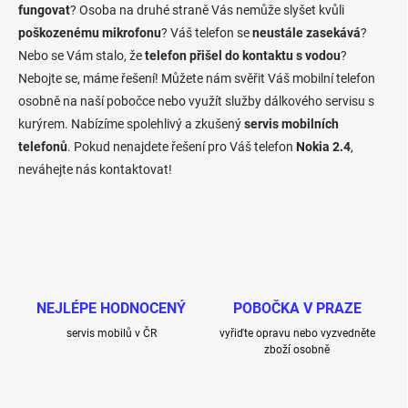
c
fungovat
? Osoba na druhé straně Vás nemůže slyšet kvůli
í
poškozenému mikrofonu
? Váš telefon se
neustále zasekává
?
p
Nebo se Vám stalo, že
telefon přišel do kontaktu s vodou
?
r
v
Nebojte se, máme řešení! Můžete nám svěřit Váš mobilní telefon
k
osobně na naší pobočce nebo využít služby dálkového servisu s
y
kurýrem. Nabízíme spolehlivý a zkušený
servis mobilních
v
ý
telefonů
. Pokud nenajdete řešení pro Váš telefon
Nokia 2.4
,
p
neváhejte nás kontaktovat!
i
s
u
NEJLÉPE HODNOCENÝ
POBOČKA V PRAZE
servis mobilů v ČR
vyřiďte opravu nebo vyzvedněte
zboží osobně