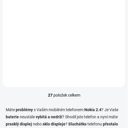
K DISPOZICI
Aktualizace softwaru
telefonu - Nokia 2.4
790 Kč
/ ks
Do košíku
27
položek celkem
O
v
l
Máte
problémy
s Vaším mobilním telefonem
Nokia 2.4
? Je Vaše
á
baterie
neustále
vybitá a nedrží
? Shodil jste telefon a nyní máte
d
prasklý displej
nebo
sklo displeje
a
?
Sluchátko
telefonu
přestalo