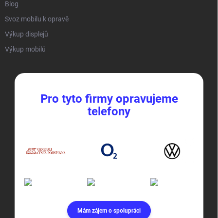
Blog
Svoz mobilu k opravě
Výkup displejů
Výkup mobilů
Pro tyto firmy opravujeme
telefony
Mám zájem o spolupráci