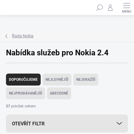
Přejít
Hledat
na
obsah
Řada Nokia
Nabídka služeb pro Nokia 2.4
Ř
a
DOPORUČUJEME
NEJLEVNĚJŠÍ
NEJDRAŽŠÍ
z
e
NEJPRODÁVANĚJŠÍ
ABECEDNĚ
n
í
27
položek celkem
p
r
OTEVŘÍT FILTR
o
d