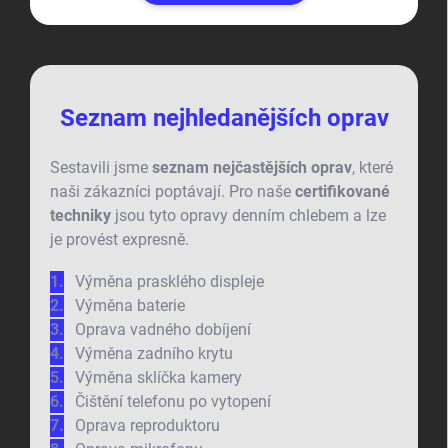
Seznam nejhledanějších oprav
Sestavili jsme
seznam nejčastějších oprav
, které
naši zákazníci poptávají. Pro naše
certifikované
techniky
jsou tyto opravy denním chlebem a lze
je provést expresně.
Výměna prasklého displeje
Výměna baterie
Oprava vadného dobíjení
Výměna zadního krytu
Výměna sklíčka kamery
Čištění telefonu po vytopení
Oprava reproduktoru