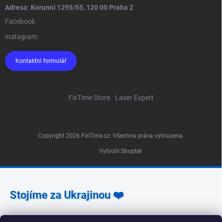
Adresa: Korunni 1295/55, 120 00 Praha 2
Facebook
Instagram
Kontaktní formulář
FixTime Store
Laser Expert
Copyright 2026
FixTime.cz
. Všechna práva vyhrazena.
Vytvořil Shoptet
Stojíme za Ukrajinou ❤️