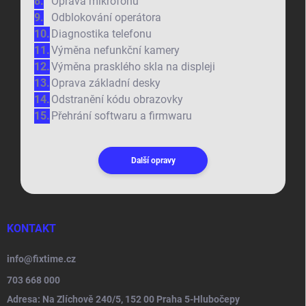
Oprava mikrofonu
Odblokování operátora
Diagnostika telefonu
Výměna nefunkční kamery
Výměna prasklého skla na displeji
Oprava základní desky
Odstranění kódu obrazovky
Přehrání softwaru a firmwaru
Další opravy
KONTAKT
info
@
fixtime.cz
703 668 000
Adresa: Na Zlíchově 240/5, 152 00 Praha 5-Hlubočepy