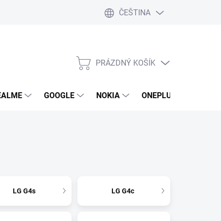
ČEŠTINA
PRÁZDNÝ KOŠÍK
NÁKUPNÍ
KOŠÍK
EALME
GOOGLE
NOKIA
ONEPLUS
LG
LG G4s
LG G4c