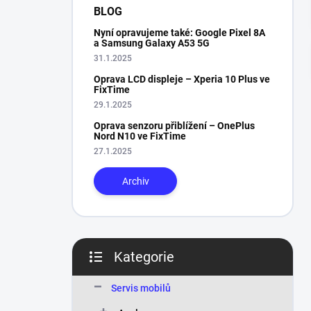
n
BLOG
í
Nyní opravujeme také: Google Pixel 8A
p
a Samsung Galaxy A53 5G
a
31.1.2025
n
Oprava LCD displeje – Xperia 10 Plus ve
e
FixTime
l
29.1.2025
Oprava senzoru přiblížení – OnePlus
Nord N10 ve FixTime
27.1.2025
Archiv
Kategorie
Přeskočit
kategorie
Servis mobilů