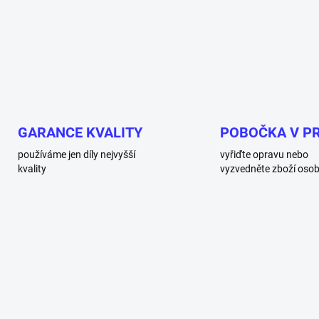
GARANCE KVALITY
POBOČKA V P
používáme jen díly nejvyšší
vyřiďte opravu nebo
kvality
vyzvedněte zboží oso