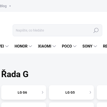
Blog
Hledat
EI
HONOR
XIAOMI
POCO
SONY
R
Řada G
LG G6
LG G5