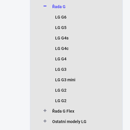
Řada G
LG G6
LG G5
LG G4s
LG G4c
LG G4
LG G3
LG G3 mini
LG G2
LG G2
Řada G Flex
Ostatní modely LG