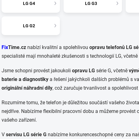
LG G4
LG G3
LG G2
Fix
Time.cz
nabízí kvalitní a spolehlivou
opravu telefonů LG sé
specialisté mají mnohaleté zkušenosti s technologií LG, včetně 
Jsme schopni provést jakoukoli
opravu LG
série G, včetně
výmě
baterie a diagnostiky
a řešení jakýchkoli dalších problémů s 
originální náhradní díly
, což zaručuje trvanlivost a spolehlivost
Rozumíme tomu, že telefon je důležitou součástí vašeho život
nejdříve. Nabízíme flexibilní pracovní dobu a můžeme provést 
vašeho zařízení.
V
servisu LG série G
nabízíme konkurenceschopné ceny za naše