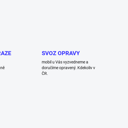
RAZE
SVOZ OPRAVY
mobil u Vás vyzvedneme a
bně
doručíme opravený. Kdekoliv v
ČR.