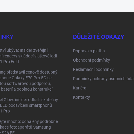
INKY
DŮLEŽITÉ ODKAZY
tví ubývá: Insider zveřejnil
Doprava a platba
ní rendery skládací vlajkové lodi
Obchodní podmínky
11 Pro Fold
Reklamační podmínky
ng představil cenově dostupný
phone Galaxy F70 Pro 5G se
Podmínky ochrany osobních úda
etou softwarovou podporou,
Kariéra
 baterií a odolnou konstrukcí
Kontakty
el Glow: insider odhalil skutečný
 LED podsvícení smartphonů
11 Pro
ejte mnoho: odhaleny podrobné
fikace fotoaparátů Samsung
y S26 FE