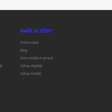
NAŠE SLUŽBY
Volná místa
Blog
Svoz mobilu k opravě
jů
Výkup displejů
Výkup mobilů