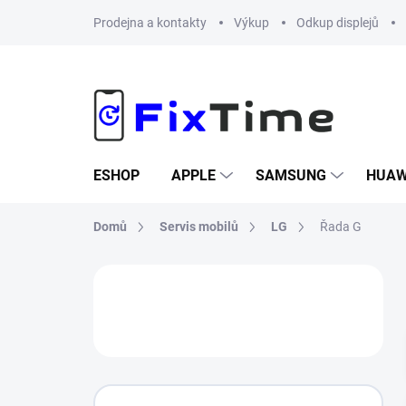
Přejít
Prodejna a kontakty
Výkup
Odkup displejů
na
obsah
ESHOP
APPLE
SAMSUNG
HUAW
Domů
Servis mobilů
LG
Řada G
P
o
s
t
r
a
n