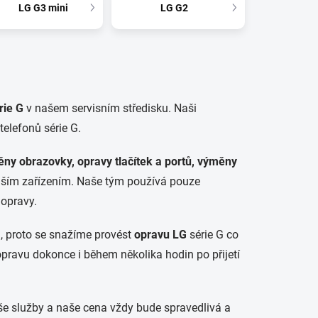
LG G3 mini
LG G2
rie G
v našem servisním středisku. Naši
telefonů série G.
ny obrazovky, opravy tlačítek a portů, výměny
vaším zařízením. Naše tým používá pouze
 opravy.
a, proto se snažíme provést
opravu LG
série G co
opravu dokonce i během několika hodin po přijetí
 služby a naše cena vždy bude spravedlivá a