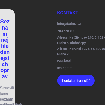
KONTAKT
Sez
info
@
fixtime.cz
na
703 668 000
m
Adresa: Na Zlíchově 240/5, 152 
nej
Praha 5-Hlubočepy
hle
Adresa: Korunni 1295/55, 120 0
dan
Praha 2
ější
Facebook
ch
Instagram
opr
av
Kontaktní formulář
Sestavili
jsme
seznam
nejčastějších