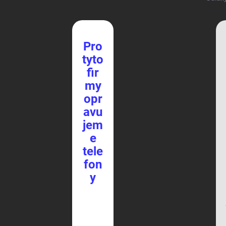
Pro
tyto
fir
my
opr
avu
jem
e
tele
fon
y