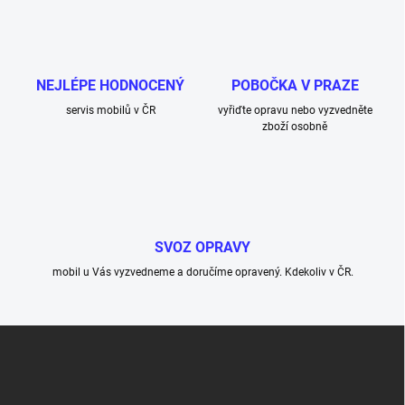
NEJLÉPE HODNOCENÝ
POBOČKA V PRAZE
servis mobilů v ČR
vyřiďte opravu nebo vyzvedněte
zboží osobně
SVOZ OPRAVY
mobil u Vás vyzvedneme a doručíme opravený. Kdekoliv v ČR.
Z
á
p
a