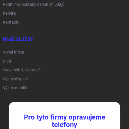
Podmínky ochrany osobních údajů
Kariéra
Kontakty
NAŠE SLUŽBY
Volná místa
Blog
Svoz mobilu k opravě
Výkup displejů
Výkup mobilů
Pro tyto firmy opravujeme
telefony