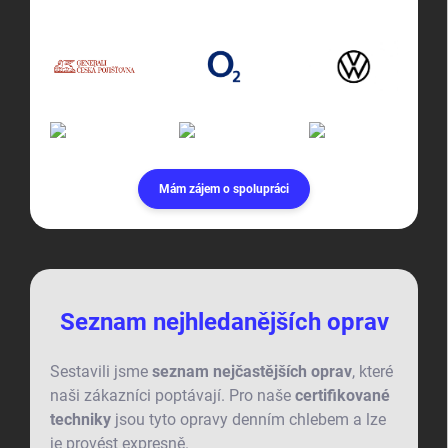
Mám zájem o spolupráci
Seznam nejhledanějších oprav
Sestavili jsme
seznam nejčastějších oprav
, které
naši zákazníci poptávají. Pro naše
certifikované
techniky
jsou tyto opravy denním chlebem a lze
je provést expresně.