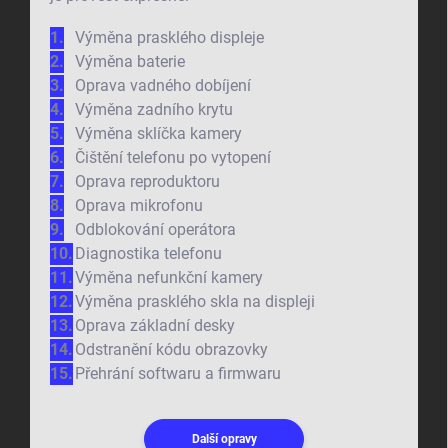
Výměna prasklého displeje
Výměna baterie
Oprava vadného dobíjení
Výměna zadního krytu
Výměna sklíčka kamery
Čištění telefonu po vytopení
Oprava reproduktoru
Oprava mikrofonu
Odblokování operátora
Diagnostika telefonu
Výměna nefunkční kamery
Výměna prasklého skla na displeji
Oprava základní desky
Odstranění kódu obrazovky
Přehrání softwaru a firmwaru
Další opravy