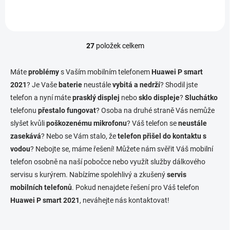
27
položek celkem
O
v
l
Máte
problémy
s Vaším mobilním telefonem
Huawei P smart
á
2021
? Je Vaše
baterie
neustále
vybitá a nedrží
? Shodil jste
d
telefon a nyní máte
prasklý displej
a
nebo
sklo displeje
?
Sluchátko
c
telefonu
přestalo fungovat
? Osoba na druhé straně Vás nemůže
í
slyšet kvůli
poškozenému mikrofonu
? Váš telefon se
neustále
p
zasekává
? Nebo se Vám stalo, že
telefon přišel do kontaktu s
r
v
vodou
? Nebojte se, máme řešení! Můžete nám svěřit Váš mobilní
k
telefon osobně na naší pobočce nebo využít služby dálkového
y
servisu s kurýrem. Nabízíme spolehlivý a zkušený
servis
v
ý
mobilních telefonů
. Pokud nenajdete řešení pro Váš telefon
p
Huawei P smart 2021
, neváhejte nás kontaktovat!
i
s
u