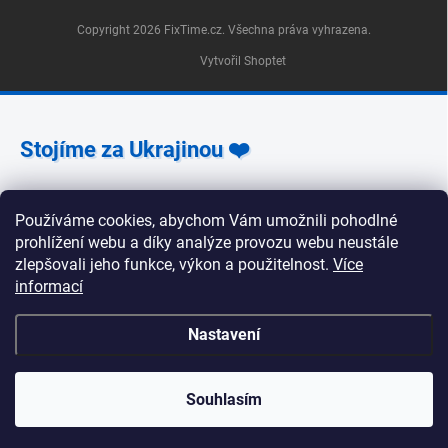
Copyright 2026
FixTime.cz
. Všechna práva vyhrazena.
Vytvořil Shoptet
Stojíme za Ukrajinou ❤️
Jak a čím pomoci »
Používáme cookies, abychom Vám umožnili pohodlné
prohlížení webu a díky analýze provozu webu neustále
zlepšovali jeho funkce, výkon a použitelnost.
Více
informací
🕒 Provozní doba poboček FixTime 📍 Pobočka Na
Nastavení
Zlíchově 240/5, Praha 5 Pondělí, úterý, středa, pátek:
9:30–19:00 Čtvrtek: 12:00–16:00 Sobota a neděle:
zavřeno 📍 Pobočka Korunní 1295/55, Praha 2 Pondělí
až pátek: 9:00–19:00 Sobota: 10:00–18:00 Neděle:
Souhlasím
zavřeno