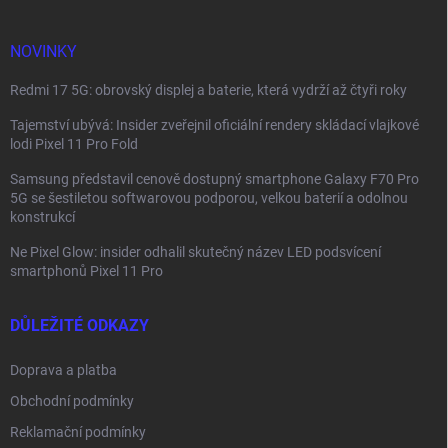
t
í
NOVINKY
Redmi 17 5G: obrovský displej a baterie, která vydrží až čtyři roky
Tajemství ubývá: Insider zveřejnil oficiální rendery skládací vlajkové
lodi Pixel 11 Pro Fold
Samsung představil cenově dostupný smartphone Galaxy F70 Pro
5G se šestiletou softwarovou podporou, velkou baterií a odolnou
konstrukcí
Ne Pixel Glow: insider odhalil skutečný název LED podsvícení
smartphonů Pixel 11 Pro
DŮLEŽITÉ ODKAZY
Doprava a platba
Obchodní podmínky
Reklamační podmínky