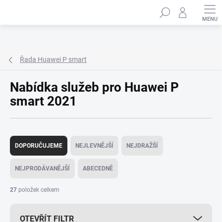
Přejít
Hledat
na
obsah
Řada Huawei P smart
Nabídka služeb pro Huawei P
smart 2021
Ř
a
DOPORUČUJEME
NEJLEVNĚJŠÍ
NEJDRAŽŠÍ
z
e
NEJPRODÁVANĚJŠÍ
ABECEDNĚ
n
í
27
položek celkem
p
r
OTEVŘÍT FILTR
o