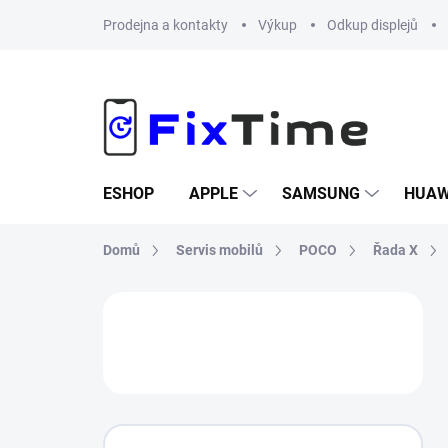
Přejít
Prodejna a kontakty
Výkup
Odkup displejů
na
obsah
ESHOP
APPLE
SAMSUNG
HUAW
Domů
Servis mobilů
POCO
Řada X
P
o
s
t
r
a
n