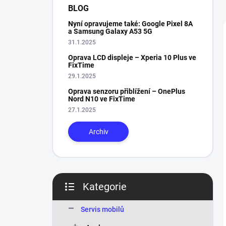
n
BLOG
í
Nyní opravujeme také: Google Pixel 8A
p
a Samsung Galaxy A53 5G
a
31.1.2025
n
Oprava LCD displeje – Xperia 10 Plus ve
e
FixTime
l
29.1.2025
Oprava senzoru přiblížení – OnePlus
Nord N10 ve FixTime
27.1.2025
Archiv
Kategorie
Přeskočit
kategorie
Servis mobilů