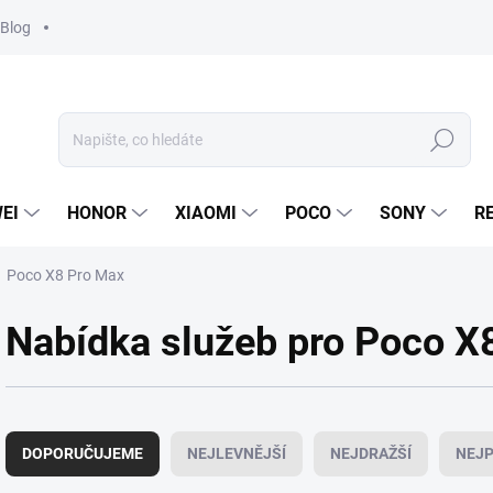
Blog
Hledat
EI
HONOR
XIAOMI
POCO
SONY
R
Poco X8 Pro Max
Nabídka služeb pro Poco X
Ř
a
DOPORUČUJEME
NEJLEVNĚJŠÍ
NEJDRAŽŠÍ
NEJP
z