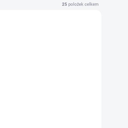
25
položek celkem
A DOTAZ
NA DOTAZ
onu -
Výměna baterie - Poco
X8 Pro Max
1 150 Kč
/ ks
etail
Detail