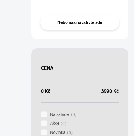
Zeptejte se ..
Nebo nás navštivte zde
CENA
0
Kč
3990
Kč
Na skladě
0
Akce
0
Novinka
0