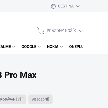
ČEŠTINA
PRÁZDNÝ KOŠÍK
NÁKUPNÍ
KOŠÍK
EALME
GOOGLE
NOKIA
ONEPLUS
LG
8 Pro Max
RODÁVANĚJŠÍ
ABECEDNĚ