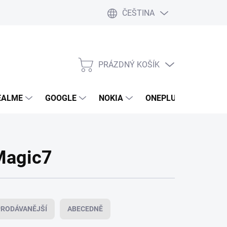
ČEŠTINA
PRÁZDNÝ KOŠÍK
NÁKUPNÍ
KOŠÍK
EALME
GOOGLE
NOKIA
ONEPLUS
LG
Magic7
RODÁVANĚJŠÍ
ABECEDNĚ