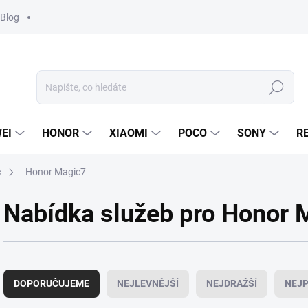
Blog
Hledat
EI
HONOR
XIAOMI
POCO
SONY
R
c
Honor Magic7
Nabídka služeb pro Honor 
Ř
a
DOPORUČUJEME
NEJLEVNĚJŠÍ
NEJDRAŽŠÍ
NEJP
z