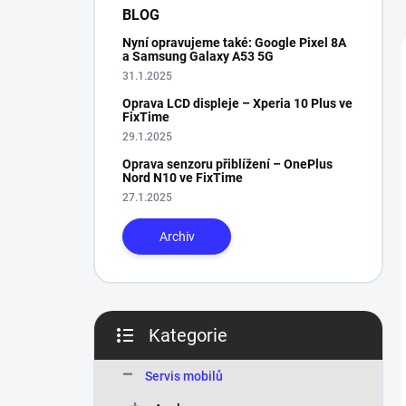
n
BLOG
í
Nyní opravujeme také: Google Pixel 8A
p
a Samsung Galaxy A53 5G
a
31.1.2025
n
Oprava LCD displeje – Xperia 10 Plus ve
e
FixTime
l
29.1.2025
Oprava senzoru přiblížení – OnePlus
Nord N10 ve FixTime
27.1.2025
Archiv
Kategorie
Přeskočit
kategorie
Servis mobilů