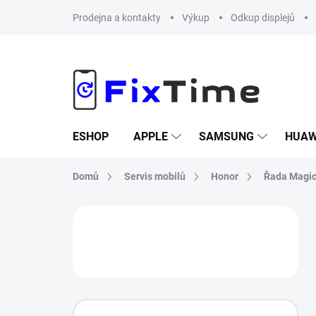
Přejít
Prodejna a kontakty
Výkup
Odkup displejů
na
obsah
ESHOP
APPLE
SAMSUNG
HUAW
Domů
Servis mobilů
Honor
Řada Magi
P
o
s
t
r
a
n