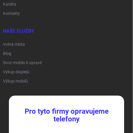
Kariéra
Kontakty
NAŠE SLUŽBY
Volná místa
Blog
Svoz mobilu k opravě
Výkup displejů
Výkup mobilů
Pro tyto firmy opravujeme
telefony