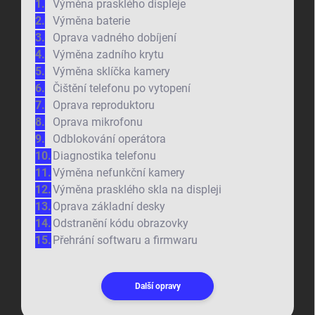
Výměna prasklého displeje
Výměna baterie
Oprava vadného dobíjení
Výměna zadního krytu
Výměna sklíčka kamery
Čištění telefonu po vytopení
Oprava reproduktoru
Oprava mikrofonu
Odblokování operátora
Diagnostika telefonu
Výměna nefunkční kamery
Výměna prasklého skla na displeji
Oprava základní desky
Odstranění kódu obrazovky
Přehrání softwaru a firmwaru
Další opravy