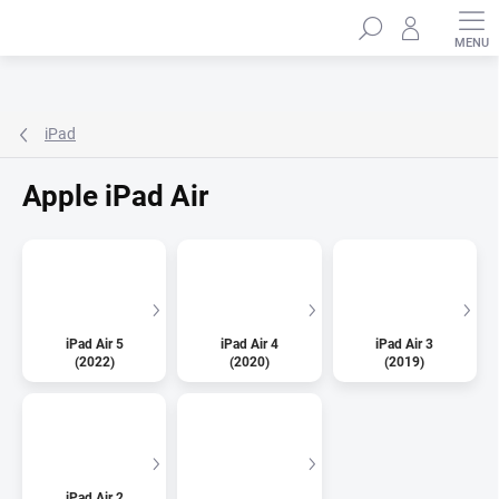
Přejít
Hledat
na
obsah
iPad
Apple iPad Air
iPad Air 5
iPad Air 4
iPad Air 3
(2022)
(2020)
(2019)
iPad Air 2