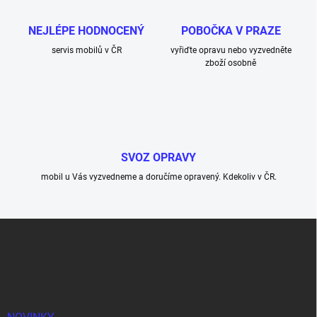
NEJLÉPE HODNOCENÝ
POBOČKA V PRAZE
servis mobilů v ČR
vyřiďte opravu nebo vyzvedněte
zboží osobně
SVOZ OPRAVY
mobil u Vás vyzvedneme a doručíme opravený. Kdekoliv v ČR.
Z
á
p
a
t
í