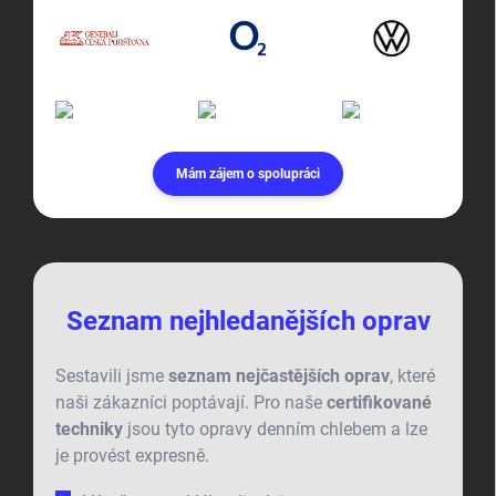
Mám zájem o spolupráci
Seznam nejhledanějších oprav
Sestavili jsme
seznam nejčastějších oprav
, které
naši zákazníci poptávají. Pro naše
certifikované
techniky
jsou tyto opravy denním chlebem a lze
je provést expresně.