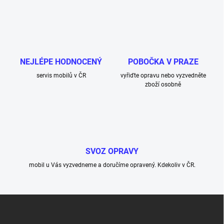
s
u
NEJLÉPE HODNOCENÝ
POBOČKA V PRAZE
servis mobilů v ČR
vyřiďte opravu nebo vyzvedněte
zboží osobně
SVOZ OPRAVY
mobil u Vás vyzvedneme a doručíme opravený. Kdekoliv v ČR.
Z
á
p