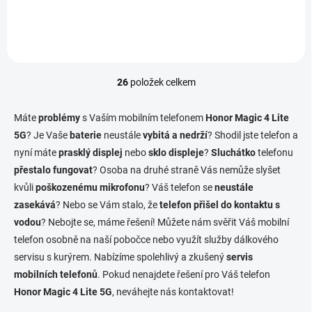
26
položek celkem
O
v
l
Máte
problémy
s Vaším mobilním telefonem
Honor Magic 4 Lite
á
5G
? Je Vaše
baterie
neustále
vybitá a nedrží
? Shodil jste telefon a
d
nyní máte
prasklý displej
nebo
sklo displeje
a
?
Sluchátko
telefonu
c
přestalo fungovat
? Osoba na druhé straně Vás nemůže slyšet
í
kvůli
poškozenému mikrofonu
? Váš telefon se
neustále
p
zasekává
? Nebo se Vám stalo, že
telefon přišel do kontaktu s
r
v
vodou
? Nebojte se, máme řešení! Můžete nám svěřit Váš mobilní
k
telefon osobně na naší pobočce nebo využít služby dálkového
y
servisu s kurýrem. Nabízíme spolehlivý a zkušený
servis
v
ý
mobilních telefonů
. Pokud nenajdete řešení pro Váš telefon
p
Honor Magic 4 Lite 5G
, neváhejte nás kontaktovat!
i