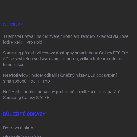
a
t
í
NOVINKY
Tajemství ubývá: Insider zveřejnil oficiální rendery skládací vlajkové
lodi Pixel 11 Pro Fold
Samsung představil cenově dostupný smartphone Galaxy F70 Pro
5G se šestiletou softwarovou podporou, velkou baterií a odolnou
konstrukcí
Ne Pixel Glow: insider odhalil skutečný název LED podsvícení
smartphonů Pixel 11 Pro
Nečekejte mnoho: odhaleny podrobné specifikace fotoaparátů
Samsung Galaxy S26 FE
DŮLEŽITÉ ODKAZY
Doprava a platba