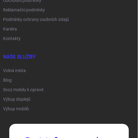
Obchodní podmínky
Reklamační podmínky
Podmínky ochrany osobních údajů
Kariéra
Kontakty
NAŠE SLUŽBY
Volná místa
Blog
Svoz mobilu k opravě
Výkup displejů
Výkup mobilů