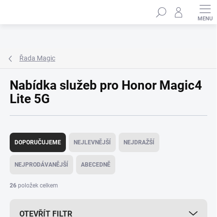
Přejít
Hledat
na
obsah
Řada Magic
Nabídka služeb pro Honor Magic4
Lite 5G
Ř
a
DOPORUČUJEME
NEJLEVNĚJŠÍ
NEJDRAŽŠÍ
z
e
NEJPRODÁVANĚJŠÍ
ABECEDNĚ
n
í
26
položek celkem
p
r
OTEVŘÍT FILTR
o