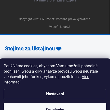
FixTime Store
Laser Expert
Copyright 2026
FixTime.cz
. Všechna práva vyhrazena.
Vytvořil Shoptet
Stojíme za Ukrajinou ❤️
Jak a čím pomoci »
Používáme cookies, abychom Vám umožnili pohodlné
prohlížení webu a díky analýze provozu webu neustále
zlepšovali jeho funkce, výkon a použitelnost.
Více
informací
🕒 Provozní doba poboček FixTime 📍 Pobočka Na
Nastavení
Zlíchově 240/5, Praha 5 Pondělí, úterý, středa, pátek:
9:30–19:00 Čtvrtek: 12:00–16:00 Sobota a neděle:
zavřeno 📍 Pobočka Korunní 1295/55, Praha 2 Pondělí
až pátek: 9:00–19:00 Sobota: 10:00–18:00 Neděle:
Souhlasím