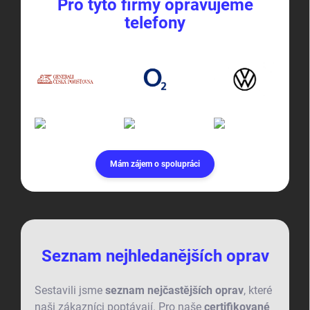
Pro tyto firmy opravujeme
telefony
Mám zájem o spolupráci
Seznam nejhledanějších oprav
Sestavili jsme
seznam nejčastějších oprav
, které
naši zákazníci poptávají. Pro naše
certifikované