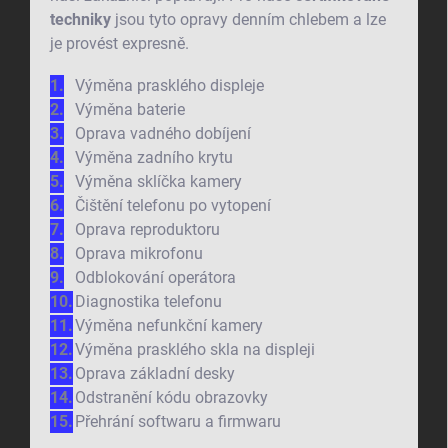
techniky
jsou tyto opravy denním chlebem a lze
je provést expresně.
Výměna prasklého displeje
Výměna baterie
Oprava vadného dobíjení
Výměna zadního krytu
Výměna sklíčka kamery
Čištění telefonu po vytopení
Oprava reproduktoru
Oprava mikrofonu
Odblokování operátora
Diagnostika telefonu
Výměna nefunkční kamery
Výměna prasklého skla na displeji
Oprava základní desky
Odstranění kódu obrazovky
Přehrání softwaru a firmwaru