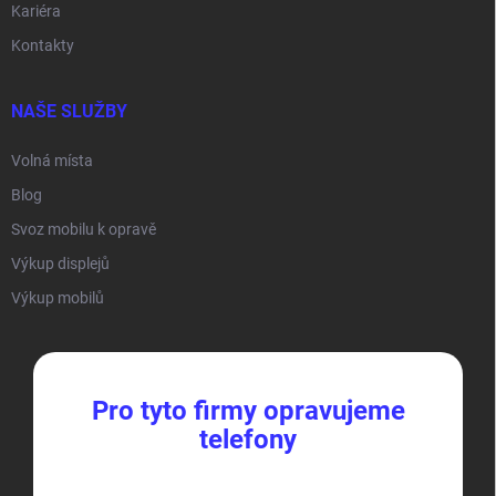
Kariéra
Kontakty
NAŠE SLUŽBY
Volná místa
Blog
Svoz mobilu k opravě
Výkup displejů
Výkup mobilů
Pro tyto firmy opravujeme
telefony