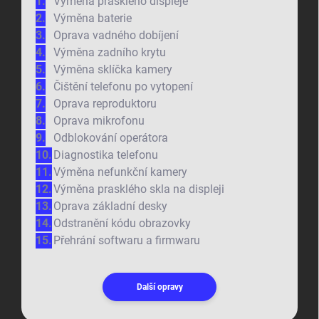
Výměna prasklého displeje
Výměna baterie
Oprava vadného dobíjení
Výměna zadního krytu
Výměna sklíčka kamery
Čištění telefonu po vytopení
Oprava reproduktoru
Oprava mikrofonu
Odblokování operátora
Diagnostika telefonu
Výměna nefunkční kamery
Výměna prasklého skla na displeji
Oprava základní desky
Odstranění kódu obrazovky
Přehrání softwaru a firmwaru
Další opravy