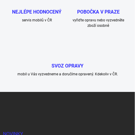
NEJLÉPE HODNOCENÝ
POBOČKA V PRAZE
servis mobilů v ČR
vyřiďte opravu nebo vyzvedněte
zboží osobně
SVOZ OPRAVY
mobil u Vás vyzvedneme a doručíme opravený. Kdekoliv v ČR.
Z
á
p
a
t
í
NOVINKY