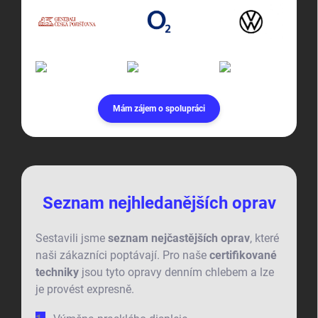
Mám zájem o spolupráci
Seznam nejhledanějších oprav
Sestavili jsme
seznam nejčastějších oprav
, které
naši zákazníci poptávají. Pro naše
certifikované
techniky
jsou tyto opravy denním chlebem a lze
je provést expresně.