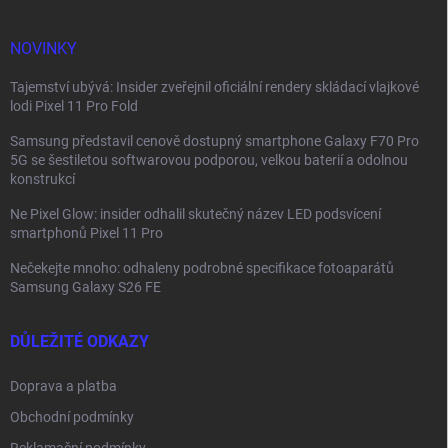
t
í
NOVINKY
Tajemství ubývá: Insider zveřejnil oficiální rendery skládací vlajkové
lodi Pixel 11 Pro Fold
Samsung představil cenově dostupný smartphone Galaxy F70 Pro
5G se šestiletou softwarovou podporou, velkou baterií a odolnou
konstrukcí
Ne Pixel Glow: insider odhalil skutečný název LED podsvícení
smartphonů Pixel 11 Pro
Nečekejte mnoho: odhaleny podrobné specifikace fotoaparátů
Samsung Galaxy S26 FE
DŮLEŽITÉ ODKAZY
Doprava a platba
Obchodní podmínky