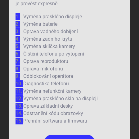
je provést expresně.
Výměna prasklého displeje
Výměna baterie
Oprava vadného dobíjení
Výměna zadního krytu
Výměna sklíčka kamery
Čištění telefonu po vytopení
Oprava reproduktoru
Oprava mikrofonu
Odblokování operátora
Diagnostika telefonu
Výměna nefunkční kamery
Výměna prasklého skla na displeji
Oprava základní desky
Odstranění kódu obrazovky
Přehrání softwaru a firmwaru