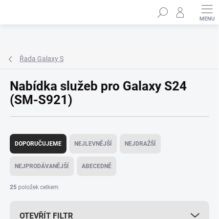
Přejít
Hledat
na
obsah
Řada Galaxy S
Nabídka služeb pro Galaxy S24
(SM-S921)
Ř
a
DOPORUČUJEME
NEJLEVNĚJŠÍ
NEJDRAŽŠÍ
z
e
NEJPRODÁVANĚJŠÍ
ABECEDNĚ
n
í
25
položek celkem
p
r
OTEVŘÍT FILTR
o