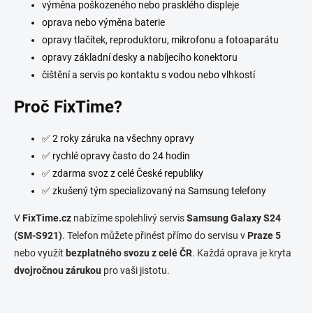
i
výměna poškozeného nebo prasklého displeje
s
oprava nebo výměna baterie
u
opravy tlačítek, reproduktoru, mikrofonu a fotoaparátu
opravy základní desky a nabíjecího konektoru
čištění a servis po kontaktu s vodou nebo vlhkostí
Proč FixTime?
✅ 2 roky záruka na všechny opravy
✅ rychlé opravy často do 24 hodin
✅ zdarma svoz z celé České republiky
✅ zkušený tým specializovaný na Samsung telefony
V
FixTime.cz
nabízíme spolehlivý servis
Samsung Galaxy S24
(SM-S921)
. Telefon můžete přinést přímo do servisu v
Praze 5
nebo využít
bezplatného svozu z celé ČR
. Každá oprava je kryta
dvojročnou zárukou
pro vaši jistotu.