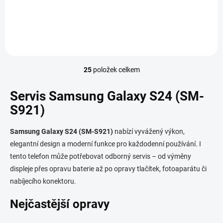
Do košíku
25
položek celkem
O
v
l
Servis Samsung Galaxy S24 (SM-
á
S921)
d
a
c
Samsung Galaxy S24 (SM-S921)
nabízí vyvážený výkon,
í
elegantní design a moderní funkce pro každodenní používání. I
p
tento telefon může potřebovat odborný servis – od výměny
r
v
displeje přes opravu baterie až po opravy tlačítek, fotoaparátu či
k
nabíjecího konektoru.
y
v
Nejčastější opravy
ý
p