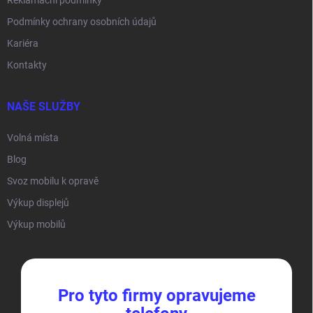
Reklamační podmínky
Podmínky ochrany osobních údajů
Kariéra
Kontakty
NAŠE SLUŽBY
Volná místa
Blog
Svoz mobilu k opravě
Výkup displejů
Výkup mobilů
Pro tyto firmy opravujeme