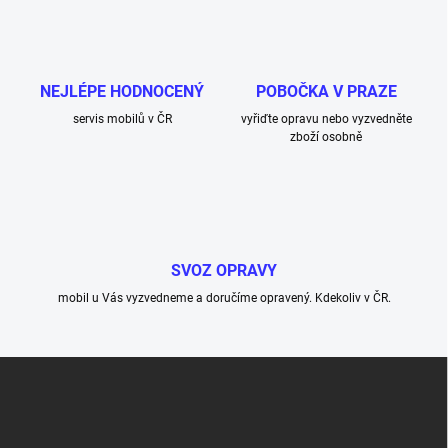
NEJLÉPE HODNOCENÝ
POBOČKA V PRAZE
servis mobilů v ČR
vyřiďte opravu nebo vyzvedněte
zboží osobně
SVOZ OPRAVY
mobil u Vás vyzvedneme a doručíme opravený. Kdekoliv v ČR.
Z
á
p
a