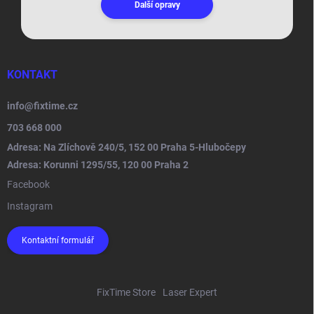
Další opravy
KONTAKT
info
@
fixtime.cz
703 668 000
Adresa: Na Zlíchově 240/5, 152 00 Praha 5-Hlubočepy
Adresa: Korunni 1295/55, 120 00 Praha 2
Facebook
Instagram
Kontaktní formulář
FixTime Store
Laser Expert