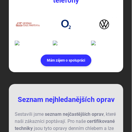
telefony
Mám zájem o spolupráci
Seznam nejhledanějších oprav
Sestavili jsme
seznam nejčastějších oprav
, které
naši zákazníci poptávají. Pro naše
certifikované
techniky
jsou tyto opravy denním chlebem a lze