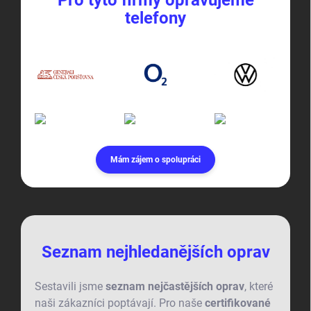
telefony
Mám zájem o spolupráci
Seznam nejhledanějších oprav
Sestavili jsme
seznam nejčastějších oprav
, které
naši zákazníci poptávají. Pro naše
certifikované