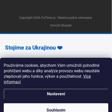
Copyright 2026
FixTime.cz
. Všechna práva vyhrazena.
Vytvořil Shoptet
Stojíme za Ukrajinou ❤️
Jak a čím pomoci »
Používáme cookies, abychom Vám umožnili pohodlné
prohlížení webu a díky analýze provozu webu neustále
zlepšovali jeho funkce, výkon a použitelnost.
Více
informací
🕒 Provozní doba poboček FixTime 📍 Pobočka Na
Nastavení
Zlíchově 240/5, Praha 5 Pondělí, úterý, středa, pátek:
9:30–19:00 Čtvrtek: 12:00–16:00 Sobota a neděle:
zavřeno 📍 Pobočka Korunní 1295/55, Praha 2 Pondělí
až pátek: 9:00–19:00 Sobota: 10:00–18:00 Neděle:
Souhlasím