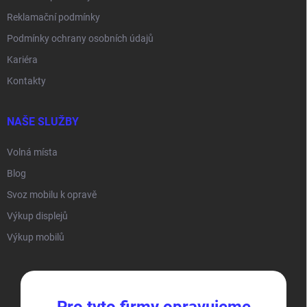
Reklamační podmínky
Podmínky ochrany osobních údajů
Kariéra
Kontakty
NAŠE SLUŽBY
Volná místa
Blog
Svoz mobilu k opravě
Výkup displejů
Výkup mobilů
Pro tyto firmy opravujeme