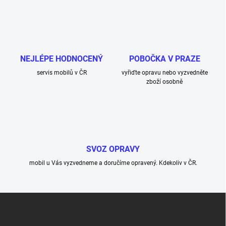
u
NEJLÉPE HODNOCENÝ
POBOČKA V PRAZE
servis mobilů v ČR
vyřiďte opravu nebo vyzvedněte
zboží osobně
SVOZ OPRAVY
mobil u Vás vyzvedneme a doručíme opravený. Kdekoliv v ČR.
Z
á
p