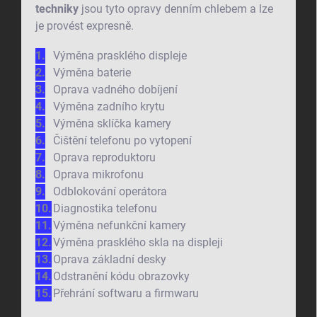
techniky
jsou tyto opravy denním chlebem a lze
je provést expresně.
Výměna prasklého displeje
Výměna baterie
Oprava vadného dobíjení
Výměna zadního krytu
Výměna sklíčka kamery
Čištění telefonu po vytopení
Oprava reproduktoru
Oprava mikrofonu
Odblokování operátora
Diagnostika telefonu
Výměna nefunkční kamery
Výměna prasklého skla na displeji
Oprava základní desky
Odstranění kódu obrazovky
Přehrání softwaru a firmwaru