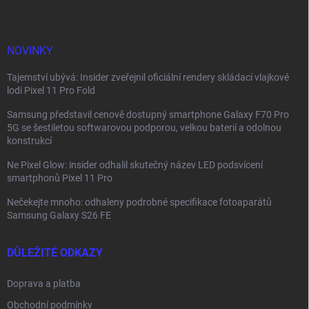
a
t
í
NOVINKY
Tajemství ubývá: Insider zveřejnil oficiální rendery skládací vlajkové
lodi Pixel 11 Pro Fold
Samsung představil cenově dostupný smartphone Galaxy F70 Pro
5G se šestiletou softwarovou podporou, velkou baterií a odolnou
konstrukcí
Ne Pixel Glow: insider odhalil skutečný název LED podsvícení
smartphonů Pixel 11 Pro
Nečekejte mnoho: odhaleny podrobné specifikace fotoaparátů
Samsung Galaxy S26 FE
DŮLEŽITÉ ODKAZY
Doprava a platba
Obchodní podmínky