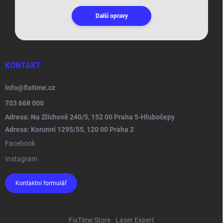
Další opravy
KONTAKT
info
@
fixtime.cz
703 668 000
Adresa: Na Zlíchově 240/5, 152 00 Praha 5-Hlubočepy
Adresa: Korunni 1295/55, 120 00 Praha 2
Facebook
Instagram
Kontaktní formulář
FixTime Store
Laser Expert