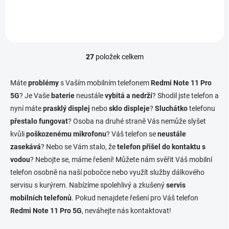
27
položek celkem
O
v
l
Máte
problémy
s Vaším mobilním telefonem
Redmi Note 11 Pro
á
5G
? Je Vaše
baterie
neustále
vybitá a nedrží
? Shodil jste telefon a
d
nyní máte
prasklý displej
nebo
sklo displeje
a
?
Sluchátko
telefonu
c
přestalo fungovat
? Osoba na druhé straně Vás nemůže slyšet
í
kvůli
poškozenému mikrofonu
? Váš telefon se
neustále
p
zasekává
? Nebo se Vám stalo, že
telefon přišel do kontaktu s
r
v
vodou
? Nebojte se, máme řešení! Můžete nám svěřit Váš mobilní
k
telefon osobně na naší pobočce nebo využít služby dálkového
y
servisu s kurýrem. Nabízíme spolehlivý a zkušený
servis
v
ý
mobilních telefonů
. Pokud nenajdete řešení pro Váš telefon
p
Redmi Note 11 Pro 5G
, neváhejte nás kontaktovat!
i
s