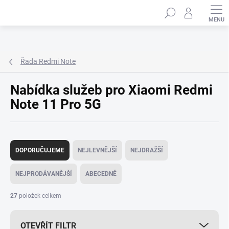
Přejít
Hledat
na
obsah
Řada Redmi Note
Nabídka služeb pro Xiaomi Redmi
Note 11 Pro 5G
Ř
a
DOPORUČUJEME
NEJLEVNĚJŠÍ
NEJDRAŽŠÍ
z
e
NEJPRODÁVANĚJŠÍ
ABECEDNĚ
n
í
27
položek celkem
p
r
OTEVŘÍT FILTR
o