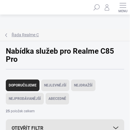
Přejít
Hledat
na
obsah
Řada Realme C
Nabídka služeb pro Realme C85
Pro
Ř
a
DOPORUČUJEME
NEJLEVNĚJŠÍ
NEJDRAŽŠÍ
z
e
NEJPRODÁVANĚJŠÍ
ABECEDNĚ
n
í
25
položek celkem
p
r
OTEVŘÍT FILTR
o