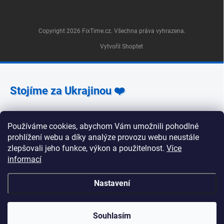
Copyright 2026
FixTime.cz
. Všechna práva vyhrazena.
Vytvořil Shoptet
Stojíme za Ukrajinou ❤️
Jak a čím pomoci »
Používáme cookies, abychom Vám umožnili pohodlné
prohlížení webu a díky analýze provozu webu neustále
zlepšovali jeho funkce, výkon a použitelnost.
Více
informací
🕒 Provozní doba poboček FixTime 📍 Pobočka Na
Nastavení
Zlíchově 240/5, Praha 5 Pondělí, úterý, středa, pátek:
9:30–19:00 Čtvrtek: 12:00–16:00 Sobota a neděle:
zavřeno 📍 Pobočka Korunní 1295/55, Praha 2 Pondělí
až pátek: 9:00–19:00 Sobota: 10:00–18:00 Neděle:
Souhlasím
zavřeno