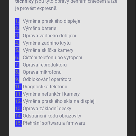
techniky
jsou tyto opravy denním chlebem a lze
je provést expresně.
Výměna prasklého displeje
Výměna baterie
Oprava vadného dobíjení
Výměna zadního krytu
Výměna sklíčka kamery
Čištění telefonu po vytopení
Oprava reproduktoru
Oprava mikrofonu
Odblokování operátora
Diagnostika telefonu
Výměna nefunkční kamery
Výměna prasklého skla na displeji
Oprava základní desky
Odstranění kódu obrazovky
Přehrání softwaru a firmwaru