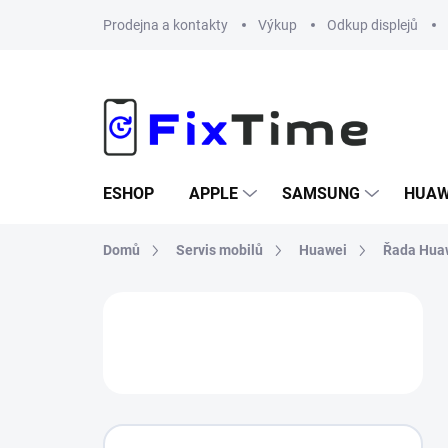
Přejít
Prodejna a kontakty
Výkup
Odkup displejů
na
obsah
ESHOP
APPLE
SAMSUNG
HUAW
Domů
Servis mobilů
Huawei
Řada Hua
P
o
s
t
r
a
n