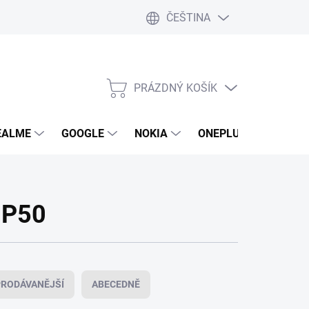
ČEŠTINA
PRÁZDNÝ KOŠÍK
NÁKUPNÍ
KOŠÍK
EALME
GOOGLE
NOKIA
ONEPLUS
LG
 P50
RODÁVANĚJŠÍ
ABECEDNĚ