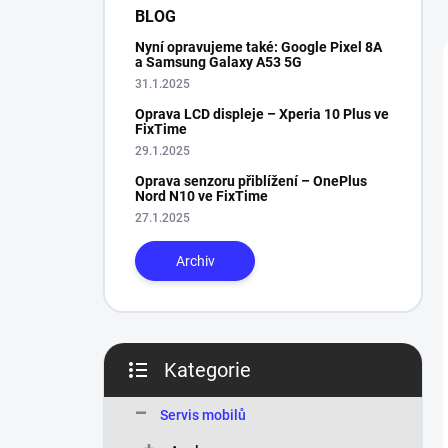
n
BLOG
í
Nyní opravujeme také: Google Pixel 8A
p
a Samsung Galaxy A53 5G
a
31.1.2025
n
Oprava LCD displeje – Xperia 10 Plus ve
e
FixTime
l
29.1.2025
Oprava senzoru přiblížení – OnePlus
Nord N10 ve FixTime
27.1.2025
Archiv
Kategorie
Přeskočit
kategorie
Servis mobilů