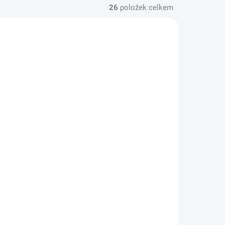
26
položek celkem
A DOTAZ
NA DOTAZ
onu -
Výměna baterie -
Huawei P50
1 040 Kč
/ ks
Do košíku