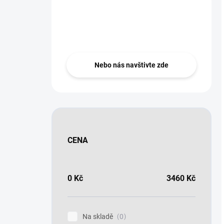
Nevíte si rady?
Zeptejte se ..
Nebo nás navštivte zde
CENA
0
Kč
3460
Kč
Na skladě
0