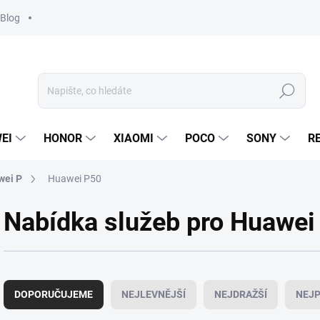
Blog
Hledat
EI
HONOR
XIAOMI
POCO
SONY
R
wei P
Huawei P50
Nabídka služeb pro Huawei
Ř
a
DOPORUČUJEME
NEJLEVNĚJŠÍ
NEJDRAŽŠÍ
NEJP
z