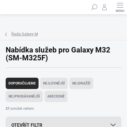
Přejít
Hledat
na
obsah
Řada Galaxy M
Nabídka služeb pro Galaxy M32
(SM-M325F)
Ř
a
DOPORUČUJEME
NEJLEVNĚJŠÍ
NEJDRAŽŠÍ
z
e
NEJPRODÁVANĚJŠÍ
ABECEDNĚ
n
í
27
položek celkem
p
r
OTEVŘÍT FILTR
o