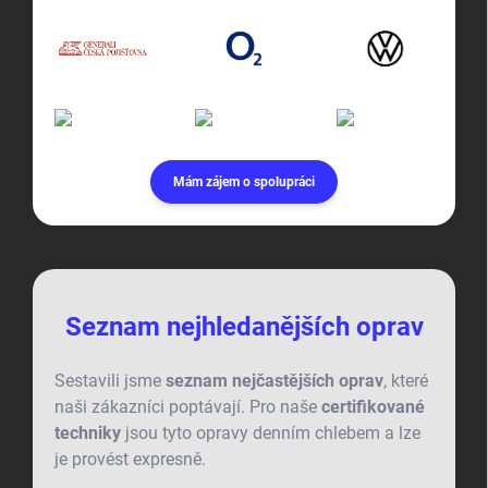
Mám zájem o spolupráci
Seznam nejhledanějších oprav
Sestavili jsme
seznam nejčastějších oprav
, které
naši zákazníci poptávají. Pro naše
certifikované
techniky
jsou tyto opravy denním chlebem a lze
je provést expresně.