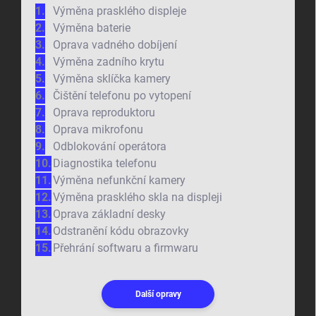
Výměna prasklého displeje
Výměna baterie
Oprava vadného dobíjení
Výměna zadního krytu
Výměna sklíčka kamery
Čištění telefonu po vytopení
Oprava reproduktoru
Oprava mikrofonu
Odblokování operátora
Diagnostika telefonu
Výměna nefunkční kamery
Výměna prasklého skla na displeji
Oprava základní desky
Odstranění kódu obrazovky
Přehrání softwaru a firmwaru
Další opravy