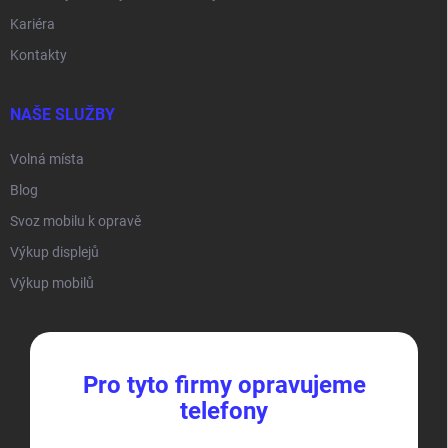
Kariéra
Kontakty
NAŠE SLUŽBY
Volná místa
Blog
Svoz mobilu k opravě
Výkup displejů
Výkup mobilů
Pro tyto firmy opravujeme
telefony