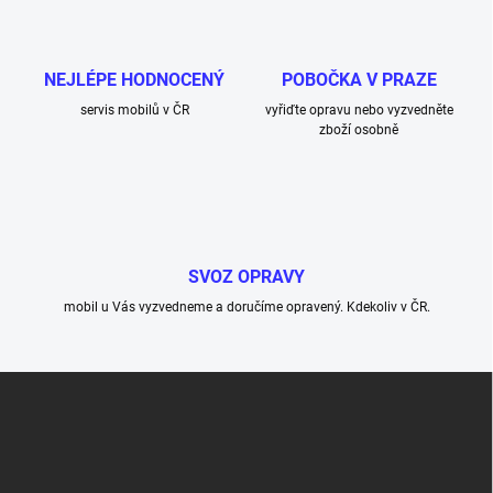
NEJLÉPE HODNOCENÝ
POBOČKA V PRAZE
servis mobilů v ČR
vyřiďte opravu nebo vyzvedněte
zboží osobně
SVOZ OPRAVY
mobil u Vás vyzvedneme a doručíme opravený. Kdekoliv v ČR.
Z
á
p
a
t