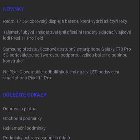
í
NOVINKY
Redmi 17 5G: obrovský displej a baterie, která vydrží až čtyři roky
Tajemství ubývá: Insider zveřejnil oficiální rendery skládací vlajkové
lodi Pixel 11 Pro Fold
Samsung představil cenově dostupný smartphone Galaxy F70 Pro
5G se šestiletou softwarovou podporou, velkou baterií a odolnou
konstrukcí
Ne Pixel Glow: insider odhalil skutečný název LED podsvícení
smartphonů Pixel 11 Pro
DŮLEŽITÉ ODKAZY
Doprava a platba
Obchodní podmínky
Reklamační podmínky
Podmínky ochrany osobních údajů