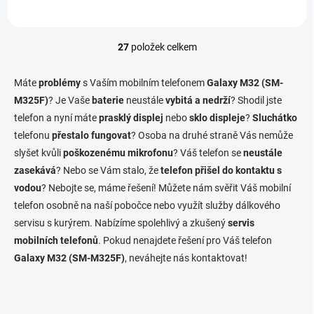
27
položek celkem
O
v
l
Máte
problémy
s Vaším mobilním telefonem
Galaxy M32 (SM-
á
M325F)
? Je Vaše
baterie
neustále
vybitá a nedrží
? Shodil jste
d
telefon a nyní máte
prasklý displej
a
nebo
sklo displeje
?
Sluchátko
c
telefonu
přestalo fungovat
? Osoba na druhé straně Vás nemůže
í
slyšet kvůli
poškozenému mikrofonu
? Váš telefon se
neustále
p
zasekává
? Nebo se Vám stalo, že
telefon přišel do kontaktu s
r
v
vodou
? Nebojte se, máme řešení! Můžete nám svěřit Váš mobilní
k
telefon osobně na naší pobočce nebo využít služby dálkového
y
servisu s kurýrem. Nabízíme spolehlivý a zkušený
servis
v
ý
mobilních telefonů
. Pokud nenajdete řešení pro Váš telefon
p
Galaxy M32 (SM-M325F)
, neváhejte nás kontaktovat!
i
s
u