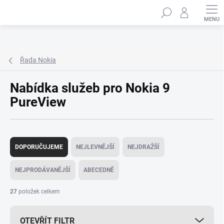
Přejít
Hledat
na
obsah
Řada Nokia
Nabídka služeb pro Nokia 9
PureView
Ř
a
DOPORUČUJEME
NEJLEVNĚJŠÍ
NEJDRAŽŠÍ
z
e
NEJPRODÁVANĚJŠÍ
ABECEDNĚ
n
í
27
položek celkem
p
r
OTEVŘÍT FILTR
o