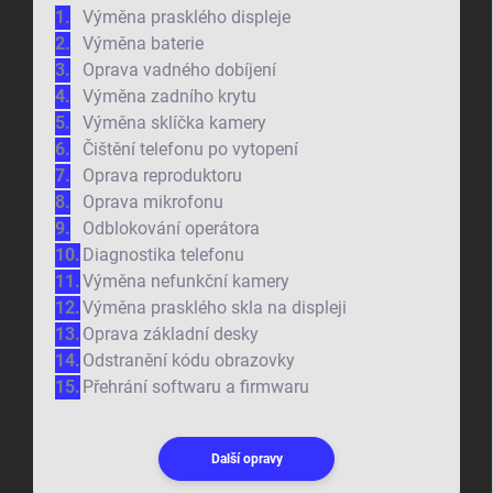
Výměna prasklého displeje
Výměna baterie
Oprava vadného dobíjení
Výměna zadního krytu
Výměna sklíčka kamery
Čištění telefonu po vytopení
Oprava reproduktoru
Oprava mikrofonu
Odblokování operátora
Diagnostika telefonu
Výměna nefunkční kamery
Výměna prasklého skla na displeji
Oprava základní desky
Odstranění kódu obrazovky
Přehrání softwaru a firmwaru
Další opravy