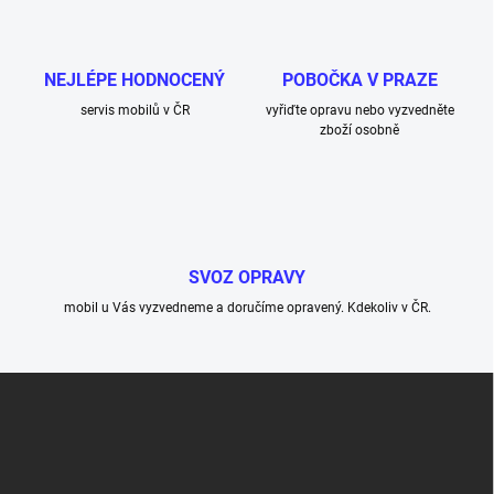
NEJLÉPE HODNOCENÝ
POBOČKA V PRAZE
servis mobilů v ČR
vyřiďte opravu nebo vyzvedněte
zboží osobně
SVOZ OPRAVY
mobil u Vás vyzvedneme a doručíme opravený. Kdekoliv v ČR.
Z
á
p
a
t