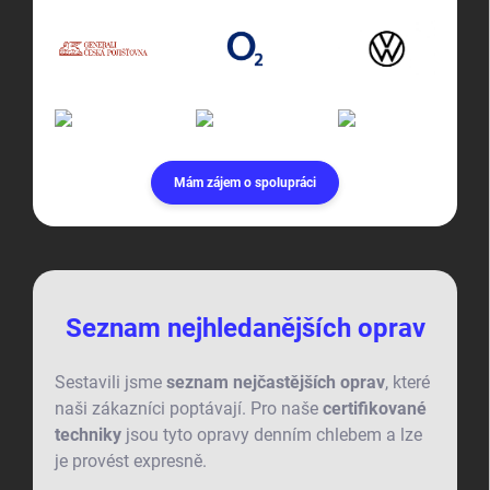
Mám zájem o spolupráci
Seznam nejhledanějších oprav
Sestavili jsme
seznam nejčastějších oprav
, které
naši zákazníci poptávají. Pro naše
certifikované
techniky
jsou tyto opravy denním chlebem a lze
je provést expresně.