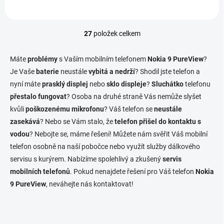
27
položek celkem
O
v
l
Máte
problémy
s Vaším mobilním telefonem
Nokia 9 PureView
?
á
Je Vaše
baterie
neustále
vybitá a nedrží
? Shodil jste telefon a
d
nyní máte
prasklý displej
nebo
sklo displeje
a
?
Sluchátko
telefonu
c
přestalo fungovat
? Osoba na druhé straně Vás nemůže slyšet
í
kvůli
poškozenému mikrofonu
? Váš telefon se
neustále
p
zasekává
? Nebo se Vám stalo, že
telefon přišel do kontaktu s
r
v
vodou
? Nebojte se, máme řešení! Můžete nám svěřit Váš mobilní
k
telefon osobně na naší pobočce nebo využít služby dálkového
y
servisu s kurýrem. Nabízíme spolehlivý a zkušený
servis
v
ý
mobilních telefonů
. Pokud nenajdete řešení pro Váš telefon
Nokia
p
9 PureView
, neváhejte nás kontaktovat!
i
s
u