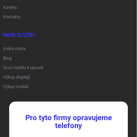
Kariéra
Kontakty
NAŠE SLUŽBY
Volná místa
Blog
Svoz mobilu k opravě
Výkup displejů
Výkup mobilů
Pro tyto firmy opravujeme
telefony