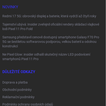
í
NOVINKY
Redmi 17 5G: obrovský displej a baterie, která vydrží až čtyři roky
Tajemství ubývá: Insider zveřejnil oficiální rendery skládací vlajkové
lodi Pixel 11 Pro Fold
Samsung představil cenově dostupný smartphone Galaxy F70 Pro
5G se šestiletou softwarovou podporou, velkou baterií a odolnou
konstrukcí
Ne Pixel Glow: insider odhalil skutečný název LED podsvícení
smartphonů Pixel 11 Pro
DŮLEŽITÉ ODKAZY
Doprava a platba
Obchodní podmínky
Reklamační podmínky
Podmínky ochrany osobních údajů