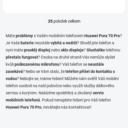
25
položek celkem
O
v
l
Máte
problémy
s Vaším mobilním telefonem
Huawei Pura 70 Pro
?
á
Je Vaše
baterie
neustále
vybitá a nedrží
? Shodil jste telefon a
d
nyní máte
prasklý displej
nebo
sklo displeje
a
?
Sluchátko
telefonu
c
přestalo fungovat
? Osoba na druhé straně Vás nemůže slyšet
í
kvůli
poškozenému mikrofonu
? Váš telefon se
neustále
p
zasekává
? Nebo se Vám stalo, že
telefon přišel do kontaktu s
r
v
vodou
? Nebojte se, máme řešení! Můžete nám svěřit Váš mobilní
k
telefon osobně na naší pobočce nebo využít služby dálkového
y
servisu s kurýrem. Nabízíme spolehlivý a zkušený
servis
v
ý
mobilních telefonů
. Pokud nenajdete řešení pro Váš telefon
p
Huawei Pura 70 Pro
, neváhejte nás kontaktovat!
i
s
u