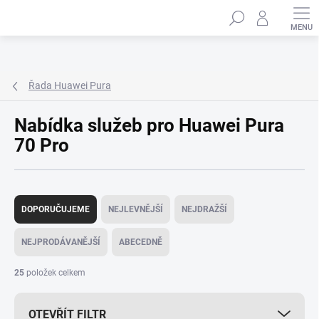
Přejít
Hledat
na
obsah
Řada Huawei Pura
Nabídka služeb pro Huawei Pura
70 Pro
Ř
a
DOPORUČUJEME
NEJLEVNĚJŠÍ
NEJDRAŽŠÍ
z
e
NEJPRODÁVANĚJŠÍ
ABECEDNĚ
n
í
25
položek celkem
p
r
OTEVŘÍT FILTR
o