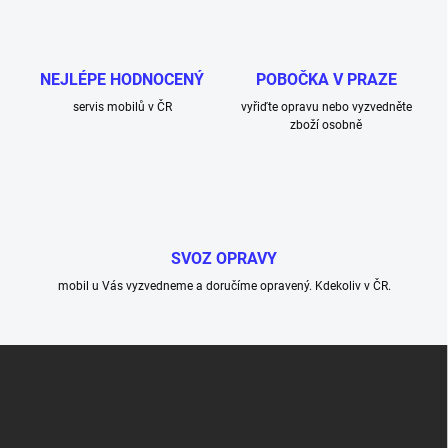
NEJLÉPE HODNOCENÝ
POBOČKA V PRAZE
servis mobilů v ČR
vyřiďte opravu nebo vyzvedněte
zboží osobně
SVOZ OPRAVY
mobil u Vás vyzvedneme a doručíme opravený. Kdekoliv v ČR.
Z
á
p
a
t