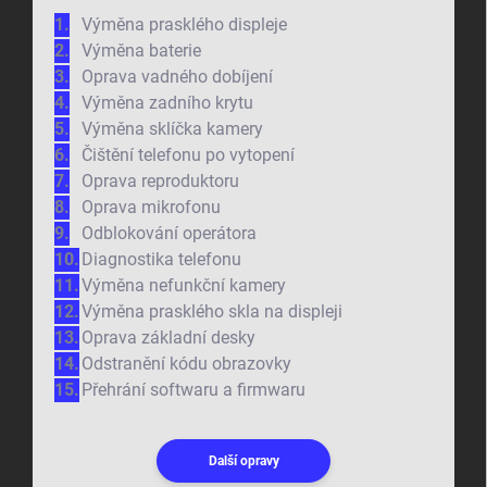
Výměna prasklého displeje
Výměna baterie
Oprava vadného dobíjení
Výměna zadního krytu
Výměna sklíčka kamery
Čištění telefonu po vytopení
Oprava reproduktoru
Oprava mikrofonu
Odblokování operátora
Diagnostika telefonu
Výměna nefunkční kamery
Výměna prasklého skla na displeji
Oprava základní desky
Odstranění kódu obrazovky
Přehrání softwaru a firmwaru
Další opravy