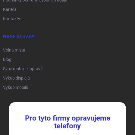
Kariéra
Kontakty
NAŠE SLUŽBY
Volná místa
Blog
Svoz mobilu k opravě
Výkup displejů
Výkup mobilů
Pro tyto firmy opravujeme
telefony