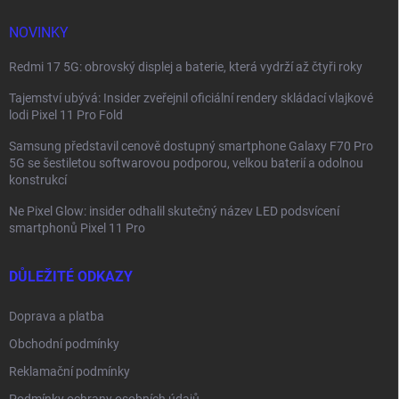
í
NOVINKY
Redmi 17 5G: obrovský displej a baterie, která vydrží až čtyři roky
Tajemství ubývá: Insider zveřejnil oficiální rendery skládací vlajkové
lodi Pixel 11 Pro Fold
Samsung představil cenově dostupný smartphone Galaxy F70 Pro
5G se šestiletou softwarovou podporou, velkou baterií a odolnou
konstrukcí
Ne Pixel Glow: insider odhalil skutečný název LED podsvícení
smartphonů Pixel 11 Pro
DŮLEŽITÉ ODKAZY
Doprava a platba
Obchodní podmínky
Reklamační podmínky
Podmínky ochrany osobních údajů