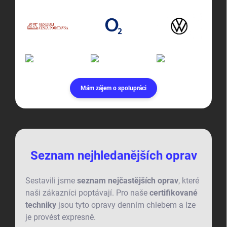
Mám zájem o spolupráci
Seznam nejhledanějších oprav
Sestavili jsme
seznam nejčastějších oprav
, které
naši zákazníci poptávají. Pro naše
certifikované
techniky
jsou tyto opravy denním chlebem a lze
je provést expresně.