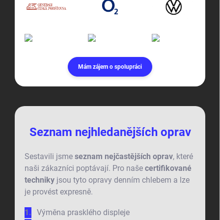
Mám zájem o spolupráci
Seznam nejhledanějších oprav
Sestavili jsme
seznam nejčastějších oprav
, které
naši zákazníci poptávají. Pro naše
certifikované
techniky
jsou tyto opravy denním chlebem a lze
je provést expresně.
Výměna prasklého displeje