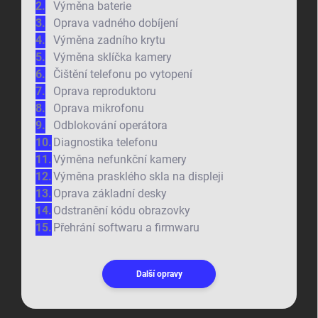
Výměna baterie
Oprava vadného dobíjení
Výměna zadního krytu
Výměna sklíčka kamery
Čištění telefonu po vytopení
Oprava reproduktoru
Oprava mikrofonu
Odblokování operátora
Diagnostika telefonu
Výměna nefunkční kamery
Výměna prasklého skla na displeji
Oprava základní desky
Odstranění kódu obrazovky
Přehrání softwaru a firmwaru
Další opravy