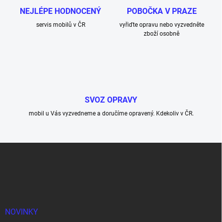
NEJLÉPE HODNOCENÝ
POBOČKA V PRAZE
servis mobilů v ČR
vyřiďte opravu nebo vyzvedněte
zboží osobně
SVOZ OPRAVY
mobil u Vás vyzvedneme a doručíme opravený. Kdekoliv v ČR.
Z
á
p
a
t
í
NOVINKY