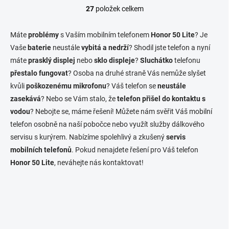
27
položek celkem
O
v
l
Máte
problémy
s Vaším mobilním telefonem
Honor 50 Lite
? Je
á
Vaše
baterie
neustále
vybitá a nedrží
? Shodil jste telefon a nyní
d
máte
prasklý displej
nebo
sklo displeje
a
?
Sluchátko
telefonu
c
přestalo fungovat
? Osoba na druhé straně Vás nemůže slyšet
í
kvůli
poškozenému mikrofonu
? Váš telefon se
neustále
p
zasekává
? Nebo se Vám stalo, že
telefon přišel do kontaktu s
r
v
vodou
? Nebojte se, máme řešení! Můžete nám svěřit Váš mobilní
k
telefon osobně na naší pobočce nebo využít služby dálkového
y
servisu s kurýrem. Nabízíme spolehlivý a zkušený
servis
v
ý
mobilních telefonů
. Pokud nenajdete řešení pro Váš telefon
p
Honor 50 Lite
, neváhejte nás kontaktovat!
i
s
u