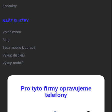
Kontakty
NAŠE SLUŽBY
Volná místa
Blog
Svoz mobilu k opravě
Výkup displejů
Výkup mobilů
Pro tyto firmy opravujeme
telefony