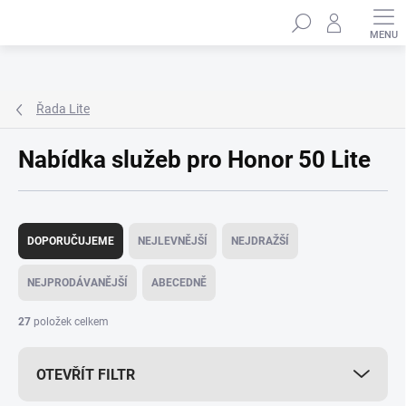
Přejít
Hledat
na
obsah
Řada Lite
Nabídka služeb pro Honor 50 Lite
Ř
a
DOPORUČUJEME
NEJLEVNĚJŠÍ
NEJDRAŽŠÍ
z
e
NEJPRODÁVANĚJŠÍ
ABECEDNĚ
n
í
27
položek celkem
p
r
OTEVŘÍT FILTR
o
d