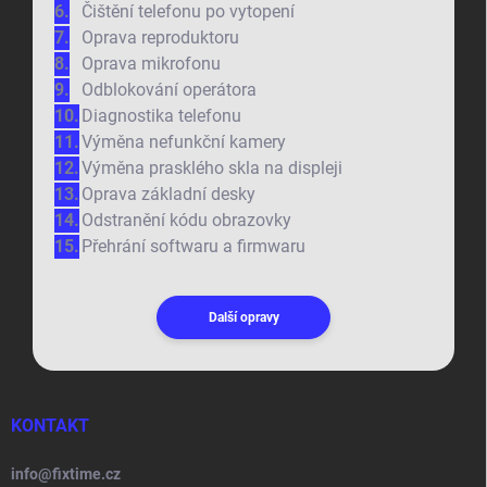
Čištění telefonu po vytopení
Oprava reproduktoru
Oprava mikrofonu
Odblokování operátora
Diagnostika telefonu
Výměna nefunkční kamery
Výměna prasklého skla na displeji
Oprava základní desky
Odstranění kódu obrazovky
Přehrání softwaru a firmwaru
Další opravy
KONTAKT
info
@
fixtime.cz