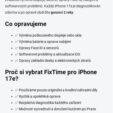
c
í
softwarových problémů. Každý iPhone 17e je diagnostikován
p
zdarma a po opravě obdržíte
garanci 2 roky
.
r
v
Co opravujeme
k
y
v
✅ Výměna poškozeného displeje nebo skla
ý
✅ Výměna baterie a oprava nabíjení
p
i
✅ Opravy Face ID a senzorů
s
✅ Softwarové problémy a aktualizace iOS
u
✅ Opravy základní desky a elektronických zkratů
Proč si vybrat FixTime pro iPhone
17e?
✅ Používáme pouze originální a kvalitní náhradní díly
✅ Rychlá a spolehlivá oprava
✅ Bezplatná diagnostika každého zařízení
✅ Možnost vyzvednutí a doručení kurýrem po Praze