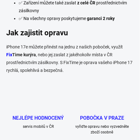
✅ Zařízení můžete také zaslat
z celé ČR
prostřednictvím
zásilkovny
✅ Na všechny opravy poskytujeme
garanci 2 roky
Jak zajistit opravu
iPhone 17e můžete přinést na jednu z našich poboček, využít
Fix
Time kurýra
, nebo jej zaslat z jakéhokoliv místa v ČR
prostřednictvím zásilkovny. S FixTime je oprava vašeho iPhone 17
rychlá, spolehlivá a bezpečná.
NEJLÉPE HODNOCENÝ
POBOČKA V PRAZE
servis mobilů v ČR
vyřiďte opravu nebo vyzvedněte
zboží osobně