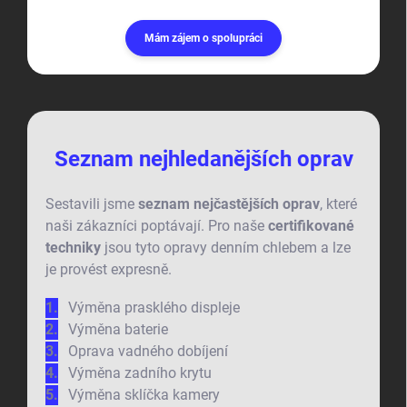
Mám zájem o spolupráci
Seznam nejhledanějších oprav
Sestavili jsme
seznam nejčastějších oprav
, které
naši zákazníci poptávají. Pro naše
certifikované
techniky
jsou tyto opravy denním chlebem a lze
je provést expresně.
Výměna prasklého displeje
Výměna baterie
Oprava vadného dobíjení
Výměna zadního krytu
Výměna sklíčka kamery