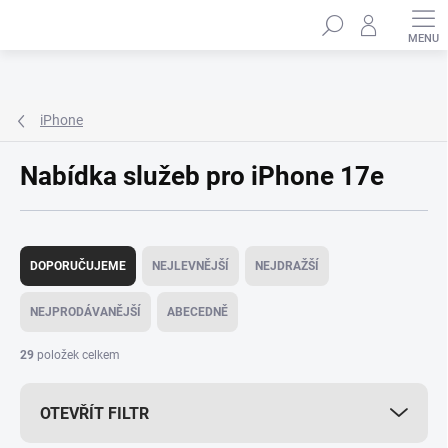
Přejít
Hledat
na
obsah
iPhone
Nabídka služeb pro iPhone 17e
Ř
a
DOPORUČUJEME
NEJLEVNĚJŠÍ
NEJDRAŽŠÍ
z
e
NEJPRODÁVANĚJŠÍ
ABECEDNĚ
n
í
29
položek celkem
p
r
OTEVŘÍT FILTR
o
d