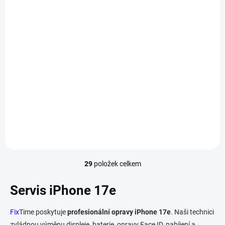
NA DOTAZ
Aktualizace softwaru
telefonu - iPhone 17e
790 Kč
/ ks
Detail
29
položek celkem
O
v
l
Servis iPhone 17e
á
d
Fix
Time poskytuje
profesionální opravy iPhone 17e
. Naši technici
a
zvládnou výměnu displeje, baterie, opravy Face ID, nabíjení a