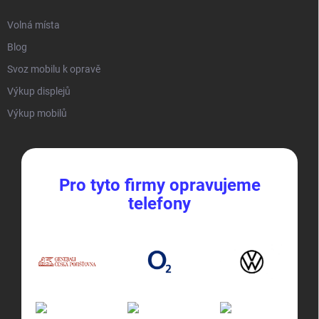
Volná místa
Blog
Svoz mobilu k opravě
Výkup displejů
Výkup mobilů
Pro tyto firmy opravujeme
telefony