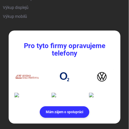
Výkup displejů
Výkup mobilů
Pro tyto firmy opravujeme
telefony
Mám zájem o spolupráci