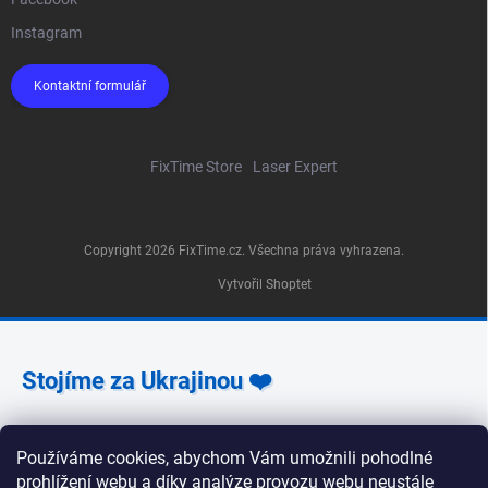
Instagram
Kontaktní formulář
FixTime Store
Laser Expert
Copyright 2026
FixTime.cz
. Všechna práva vyhrazena.
Vytvořil Shoptet
Stojíme za Ukrajinou ❤️
Jak a čím pomoci »
Používáme cookies, abychom Vám umožnili pohodlné
prohlížení webu a díky analýze provozu webu neustále