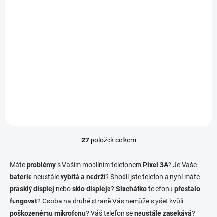
K DISPOZICI
Aktualizace softwaru
telefonu - Pixel 3A
790 Kč
/ ks
Do košíku
27
položek celkem
O
v
l
Máte
problémy
s Vaším mobilním telefonem
Pixel 3A
? Je Vaše
á
baterie
neustále
vybitá a nedrží
? Shodil jste telefon a nyní máte
d
prasklý displej
nebo
sklo displeje
a
?
Sluchátko
telefonu
přestalo
c
fungovat
? Osoba na druhé straně Vás nemůže slyšet kvůli
í
poškozenému mikrofonu
? Váš telefon se
neustále zasekává
?