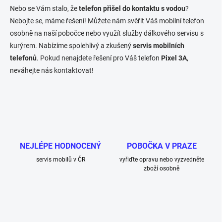
p
Nebo se Vám stalo, že
telefon přišel do kontaktu s vodou
?
r
v
Nebojte se, máme řešení! Můžete nám svěřit Váš mobilní telefon
k
osobně na naší pobočce nebo využít služby dálkového servisu s
y
kurýrem. Nabízíme spolehlivý a zkušený
servis mobilních
v
ý
telefonů
. Pokud nenajdete řešení pro Váš telefon
Pixel 3A
,
p
neváhejte nás kontaktovat!
i
s
u
NEJLÉPE HODNOCENÝ
POBOČKA V PRAZE
servis mobilů v ČR
vyřiďte opravu nebo vyzvedněte
zboží osobně