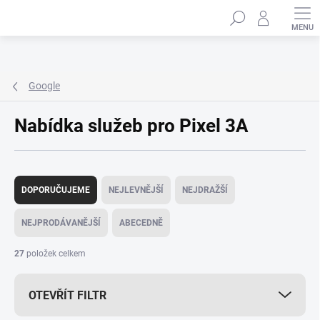
Přejít
Hledat
na
obsah
Google
Nabídka služeb pro Pixel 3A
Ř
a
DOPORUČUJEME
NEJLEVNĚJŠÍ
NEJDRAŽŠÍ
z
e
NEJPRODÁVANĚJŠÍ
ABECEDNĚ
n
í
27
položek celkem
p
r
OTEVŘÍT FILTR
o
d