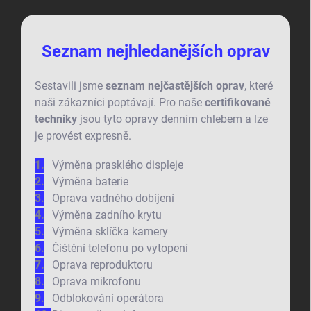
Seznam nejhledanějších oprav
Sestavili jsme
seznam nejčastějších oprav
, které
naši zákazníci poptávají. Pro naše
certifikované
techniky
jsou tyto opravy denním chlebem a lze
je provést expresně.
Výměna prasklého displeje
Výměna baterie
Oprava vadného dobíjení
Výměna zadního krytu
Výměna sklíčka kamery
Čištění telefonu po vytopení
Oprava reproduktoru
Oprava mikrofonu
Odblokování operátora