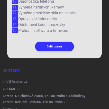
Diagnostika telefonu
Výměna nefunkční kamery
Výměna prasklého skla na displeji
Oprava základní desky
Odstranění kódu obrazovky
Přehrání softwaru a firmwaru
Další opravy
KONTAKT
info
@
fixtime.cz
703 668 000
Adresa: Na Zlíchově 240/5, 152 00 Praha 5-Hlubočepy
Adresa: Korunni 1295/55, 120 00 Praha 2
Facebook