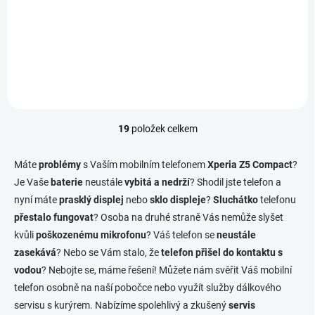
790 Kč
/ ks
Do košíku
19
položek celkem
O
v
l
Máte
problémy
s Vaším mobilním telefonem
Xperia Z5 Compact
?
á
Je Vaše
baterie
neustále
vybitá a nedrží
? Shodil jste telefon a
d
nyní máte
prasklý displej
nebo
sklo displeje
a
?
Sluchátko
telefonu
c
přestalo fungovat
? Osoba na druhé straně Vás nemůže slyšet
í
kvůli
poškozenému mikrofonu
? Váš telefon se
neustále
p
zasekává
? Nebo se Vám stalo, že
telefon přišel do kontaktu s
r
v
vodou
? Nebojte se, máme řešení! Můžete nám svěřit Váš mobilní
k
telefon osobně na naší pobočce nebo využít služby dálkového
y
servisu s kurýrem. Nabízíme spolehlivý a zkušený
servis
v