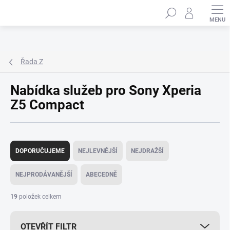
Přejít
Hledat
na
obsah
Řada Z
Nabídka služeb pro Sony Xperia
Z5 Compact
Ř
a
DOPORUČUJEME
NEJLEVNĚJŠÍ
NEJDRAŽŠÍ
z
e
NEJPRODÁVANĚJŠÍ
ABECEDNĚ
n
í
19
položek celkem
p
r
OTEVŘÍT FILTR
o