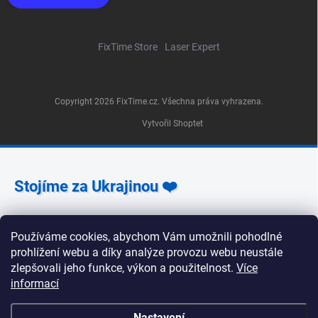
FixTime Store
Laser Expert
Copyright 2026
FixTime.cz
. Všechna práva vyhrazena.
Vytvořil Shoptet
Stojíme za Ukrajinou ❤️
Používáme cookies, abychom Vám umožnili pohodlné
Jak a čím pomoci »
prohlížení webu a díky analýze provozu webu neustále
zlepšovali jeho funkce, výkon a použitelnost.
Více
informací
🕒 Provozní doba poboček FixTime 📍 Pobočka Na
Nastavení