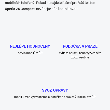
ý
mobilních telefonů
. Pokud nenajdete řešení pro Váš telefon
p
Xperia Z5 Compact
, neváhejte nás kontaktovat!
i
s
u
NEJLÉPE HODNOCENÝ
POBOČKA V PRAZE
servis mobilů v ČR
vyřiďte opravu nebo vyzvedněte
zboží osobně
SVOZ OPRAVY
mobil u Vás vyzvedneme a doručíme opravený. Kdekoliv v ČR.