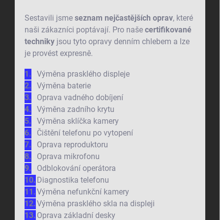
Sestavili jsme
seznam nejčastějších oprav
, které
naši zákazníci poptávají. Pro naše
certifikované
techniky
jsou tyto opravy denním chlebem a lze
je provést expresně.
Výměna prasklého displeje
Výměna baterie
Oprava vadného dobíjení
Výměna zadního krytu
Výměna sklíčka kamery
Čištění telefonu po vytopení
Oprava reproduktoru
Oprava mikrofonu
Odblokování operátora
Diagnostika telefonu
Výměna nefunkční kamery
Výměna prasklého skla na displeji
Oprava základní desky