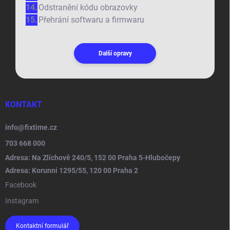
Odstranění kódu obrazovky
Přehrání softwaru a firmwaru
Další opravy
KONTAKT
info
@
fixtime.cz
703 668 000
Adresa: Na Zlíchově 240/5, 152 00 Praha 5-Hlubočepy
Adresa: Korunni 1295/55, 120 00 Praha 2
Facebook
Instagram
Kontaktní formulář