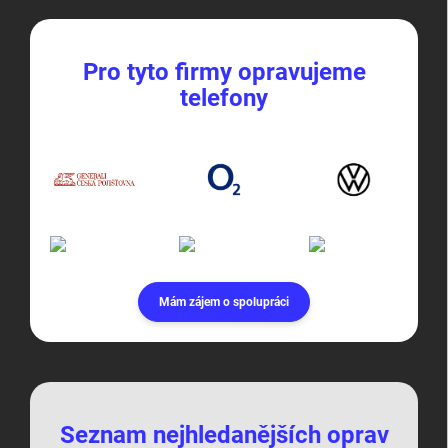
Pro tyto firmy opravujeme
telefony
Mám zájem o spolupráci
Seznam nejhledanějších oprav