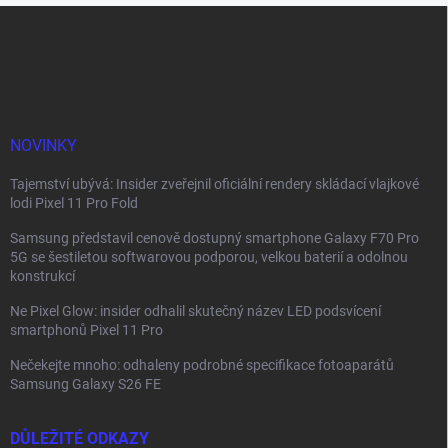
Z
á
p
a
t
í
NOVINKY
Tajemství ubývá: Insider zveřejnil oficiální rendery skládací vlajkové
lodi Pixel 11 Pro Fold
Samsung představil cenově dostupný smartphone Galaxy F70 Pro
5G se šestiletou softwarovou podporou, velkou baterií a odolnou
konstrukcí
Ne Pixel Glow: insider odhalil skutečný název LED podsvícení
smartphonů Pixel 11 Pro
Nečekejte mnoho: odhaleny podrobné specifikace fotoaparátů
Samsung Galaxy S26 FE
DŮLEŽITÉ ODKAZY