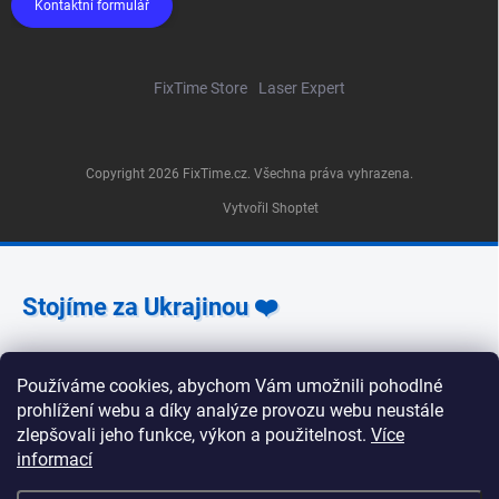
Kontaktní formulář
FixTime Store
Laser Expert
Copyright 2026
FixTime.cz
. Všechna práva vyhrazena.
Vytvořil Shoptet
Stojíme za Ukrajinou ❤️
Jak a čím pomoci »
Používáme cookies, abychom Vám umožnili pohodlné
prohlížení webu a díky analýze provozu webu neustále
zlepšovali jeho funkce, výkon a použitelnost.
Více
informací
🕒 Provozní doba poboček FixTime 📍 Pobočka Na