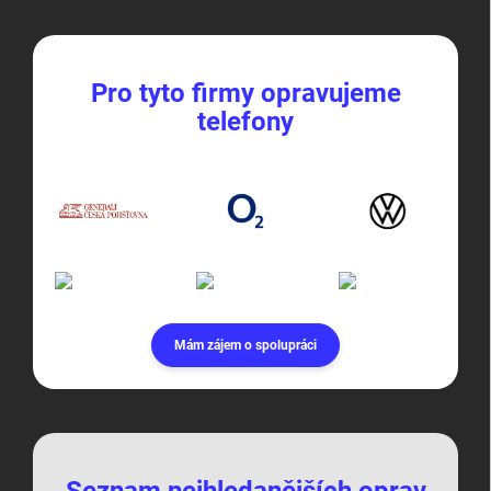
Pro tyto firmy opravujeme
telefony
Mám zájem o spolupráci
Seznam nejhledanějších oprav