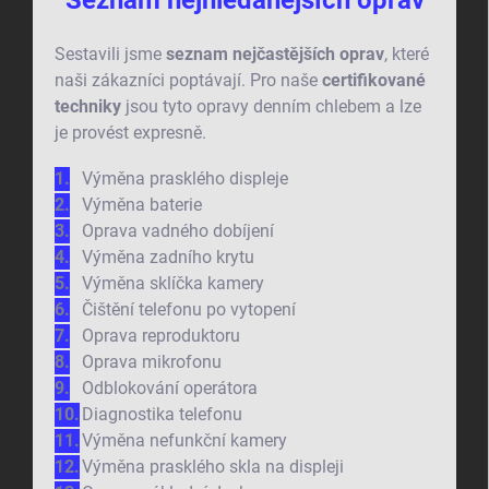
Sestavili jsme
seznam nejčastějších oprav
, které
naši zákazníci poptávají. Pro naše
certifikované
techniky
jsou tyto opravy denním chlebem a lze
je provést expresně.
Výměna prasklého displeje
Výměna baterie
Oprava vadného dobíjení
Výměna zadního krytu
Výměna sklíčka kamery
Čištění telefonu po vytopení
Oprava reproduktoru
Oprava mikrofonu
Odblokování operátora
Diagnostika telefonu
Výměna nefunkční kamery
Výměna prasklého skla na displeji