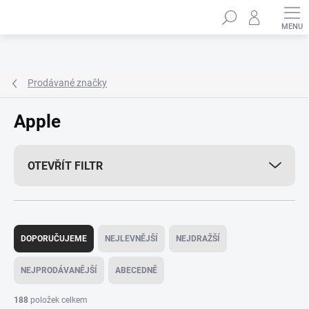
Přejít
Hledat
na
obsah
Prodávané značky
Apple
OTEVŘÍT FILTR
Ř
a
DOPORUČUJEME
NEJLEVNĚJŠÍ
NEJDRAŽŠÍ
z
e
NEJPRODÁVANĚJŠÍ
ABECEDNĚ
n
í
188
položek celkem