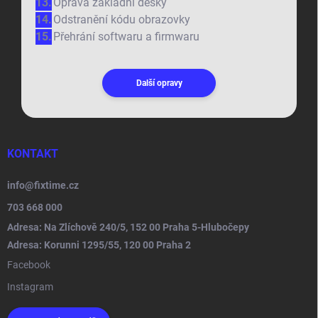
Oprava základní desky
Odstranění kódu obrazovky
Přehrání softwaru a firmwaru
Další opravy
KONTAKT
info
@
fixtime.cz
703 668 000
Adresa: Na Zlíchově 240/5, 152 00 Praha 5-Hlubočepy
Adresa: Korunni 1295/55, 120 00 Praha 2
Facebook
Instagram