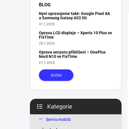
n
BLOG
í
Nyní opravujeme také: Google Pixel 8A
p
a Samsung Galaxy A53 5G
a
31.1.2025
n
Oprava LCD displeje – Xperia 10 Plus ve
e
FixTime
l
29.1.2025
Oprava senzoru přiblížení – OnePlus
Nord N10 ve FixTime
27.1.2025
Archiv
Kategorie
Přeskočit
kategorie
Servis mobilů