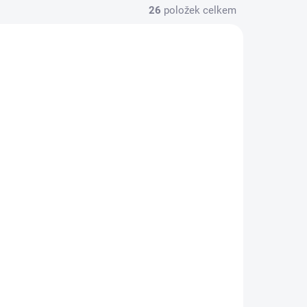
26
položek celkem
A DOTAZ
NA DOTAZ
onu -
Výměna baterie -
Huawei P60 Pro
870 Kč
/ ks
Do košíku