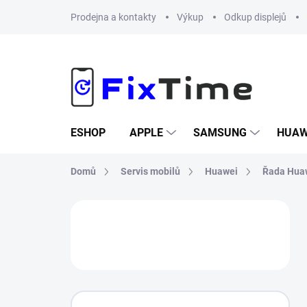
Přejít
Prodejna a kontakty
Výkup
Odkup displejů
na
obsah
ESHOP
APPLE
SAMSUNG
HUAW
Domů
Servis mobilů
Huawei
Řada Hua
P
o
s
t
r
a
n