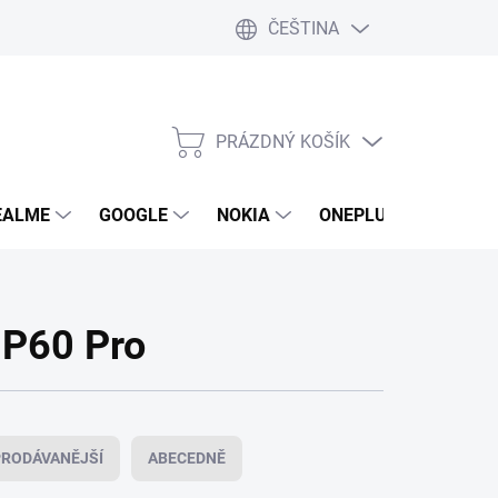
ČEŠTINA
PRÁZDNÝ KOŠÍK
NÁKUPNÍ
KOŠÍK
EALME
GOOGLE
NOKIA
ONEPLUS
LG
 P60 Pro
RODÁVANĚJŠÍ
ABECEDNĚ