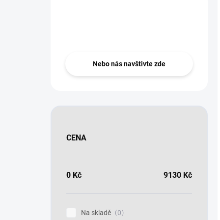
Nevíte si rady?
Zeptejte se ..
Nebo nás navštivte zde
CENA
0
Kč
9130
Kč
Na skladě
0