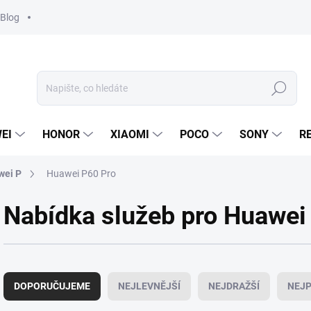
Blog
Hledat
EI
HONOR
XIAOMI
POCO
SONY
R
wei P
Huawei P60 Pro
Nabídka služeb pro Huawei
Ř
a
DOPORUČUJEME
NEJLEVNĚJŠÍ
NEJDRAŽŠÍ
NEJP
z