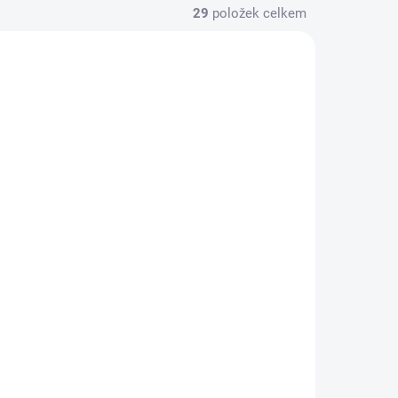
29
položek celkem
ISPOZICI
K DISPOZICI
eje
Diagnostika telefonu -
A32
Galaxy A32 (A325)
0 Kč
/ ks
Do košíku