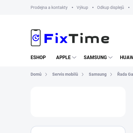
Přejít
Prodejna a kontakty
Výkup
Odkup displejů
na
obsah
ESHOP
APPLE
SAMSUNG
HUAW
Domů
Servis mobilů
Samsung
Řada Ga
P
o
s
t
r
a
n