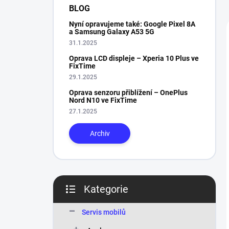
n
BLOG
í
Nyní opravujeme také: Google Pixel 8A
p
a Samsung Galaxy A53 5G
a
31.1.2025
n
Oprava LCD displeje – Xperia 10 Plus ve
e
FixTime
l
29.1.2025
Oprava senzoru přiblížení – OnePlus
Nord N10 ve FixTime
27.1.2025
Archiv
Kategorie
Přeskočit
kategorie
Servis mobilů