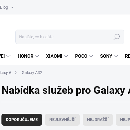
Blog
Hledat
EI
HONOR
XIAOMI
POCO
SONY
R
laxy A
Galaxy A32
Nabídka služeb pro Galaxy
Ř
a
DOPORUČUJEME
NEJLEVNĚJŠÍ
NEJDRAŽŠÍ
NEJP
z