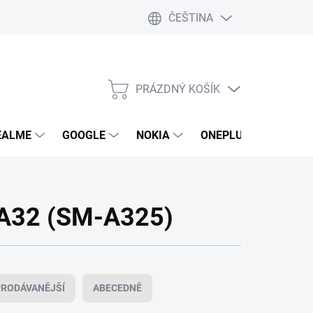
ČEŠTINA
PRÁZDNÝ KOŠÍK
NÁKUPNÍ
KOŠÍK
EALME
GOOGLE
NOKIA
ONEPLUS
LG
 A32 (SM-A325)
RODÁVANĚJŠÍ
ABECEDNĚ