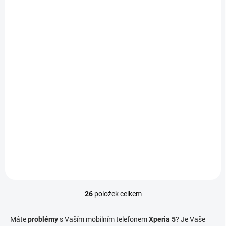
K DISPOZICI
K DISPOZICI
Čištění telefonu -
Aktualizace softwaru
Xperia 5
telefonu - Xperia 5
450 Kč
790 Kč
/ ks
/ ks
Do košíku
Do košíku
26
položek celkem
O
v
l
Máte
problémy
s Vaším mobilním telefonem
Xperia 5
? Je Vaše