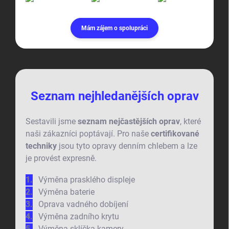
Mám zájem o spolupráci
Seznam nejhledanějších oprav
Sestavili jsme
seznam nejčastějších oprav
, které
naši zákazníci poptávají. Pro naše
certifikované
techniky
jsou tyto opravy denním chlebem a lze
je provést expresně.
Výměna prasklého displeje
Výměna baterie
Oprava vadného dobíjení
Výměna zadního krytu
Výměna sklíčka kamery