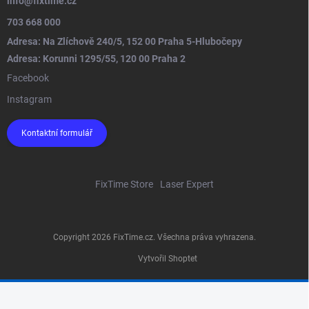
info
@
fixtime.cz
703 668 000
Adresa: Na Zlíchově 240/5, 152 00 Praha 5-Hlubočepy
Adresa: Korunni 1295/55, 120 00 Praha 2
Facebook
Instagram
Kontaktní formulář
FixTime Store
Laser Expert
Copyright 2026
FixTime.cz
. Všechna práva vyhrazena.
Vytvořil Shoptet