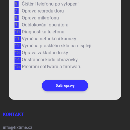
Čištění telefonu po vytopení
Oprava reproduktoru
Oprava mikrofonu
Odblokování operátora
Diagnostika telefonu
Výměna nefunkční kamery
Výměna prasklého skla na displeji
Oprava základní desky
Odstranění kódu obrazovky
Přehrání softwaru a firmwaru
Další opravy
KONTAKT
info
@
fixtime.cz