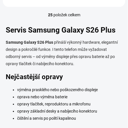
25
položek celkem
O
v
l
Servis Samsung Galaxy S26 Plus
á
d
Samsung Galaxy S26 Plus
přináší výkonný hardware, elegantní
a
c
design a pokročilé funkce. I tento telefon může vyžadovat
í
odborný servis – od výměny displeje přes opravu baterie až po
p
opravy tlačítek či nabíjecího konektoru.
r
v
Nejčastější opravy
k
y
v
výměna prasklého nebo poškozeného displeje
ý
oprava nebo výměna baterie
p
i
opravy tlačítek, reproduktoru a mikrofonu
s
opravy základní desky a nabíjecího konektoru
u
čištění a servis po polití kapalinou