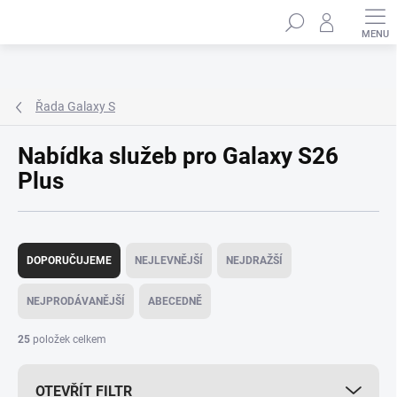
Přejít
Hledat
na
obsah
Řada Galaxy S
Nabídka služeb pro Galaxy S26
Plus
Ř
a
DOPORUČUJEME
NEJLEVNĚJŠÍ
NEJDRAŽŠÍ
z
e
NEJPRODÁVANĚJŠÍ
ABECEDNĚ
n
í
25
položek celkem
p
r
OTEVŘÍT FILTR
o