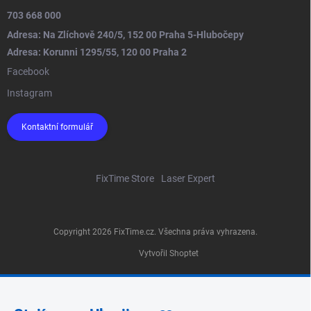
703 668 000
Adresa: Na Zlíchově 240/5, 152 00 Praha 5-Hlubočepy
Adresa: Korunni 1295/55, 120 00 Praha 2
Facebook
Instagram
Kontaktní formulář
FixTime Store
Laser Expert
Copyright 2026
FixTime.cz
. Všechna práva vyhrazena.
Vytvořil Shoptet