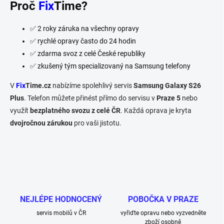
Proč
Fix
Time?
✅ 2 roky záruka na všechny opravy
✅ rychlé opravy často do 24 hodin
✅ zdarma svoz z celé České republiky
✅ zkušený tým specializovaný na Samsung telefony
V
Fix
Time.cz
nabízíme spolehlivý servis
Samsung Galaxy S26
Plus
. Telefon můžete přinést přímo do servisu v
Praze 5
nebo
využít
bezplatného svozu z celé ČR
. Každá oprava je kryta
dvojročnou zárukou
pro vaši jistotu.
NEJLÉPE HODNOCENÝ
POBOČKA V PRAZE
servis mobilů v ČR
vyřiďte opravu nebo vyzvedněte
zboží osobně