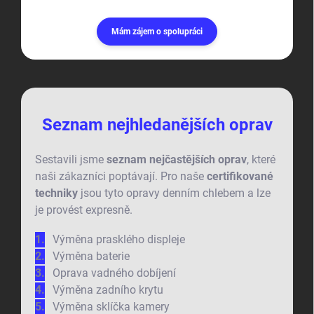
Mám zájem o spolupráci
Seznam nejhledanějších oprav
Sestavili jsme
seznam nejčastějších oprav
, které
naši zákazníci poptávají. Pro naše
certifikované
techniky
jsou tyto opravy denním chlebem a lze
je provést expresně.
Výměna prasklého displeje
Výměna baterie
Oprava vadného dobíjení
Výměna zadního krytu
Výměna sklíčka kamery