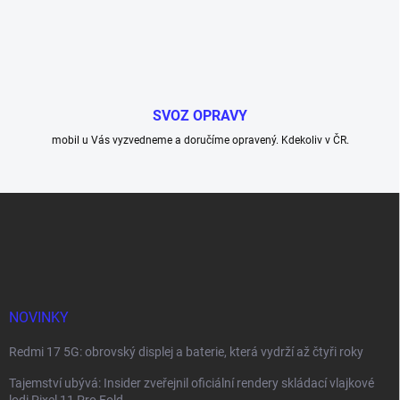
SVOZ OPRAVY
mobil u Vás vyzvedneme a doručíme opravený. Kdekoliv v ČR.
Z
á
p
a
t
í
NOVINKY
Redmi 17 5G: obrovský displej a baterie, která vydrží až čtyři roky
Tajemství ubývá: Insider zveřejnil oficiální rendery skládací vlajkové