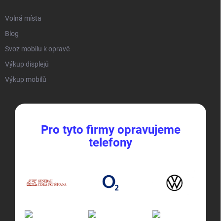
Volná místa
Blog
Svoz mobilu k opravě
Výkup displejů
Výkup mobilů
Pro tyto firmy opravujeme
telefony