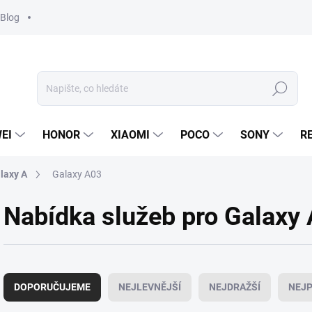
Blog
Hledat
EI
HONOR
XIAOMI
POCO
SONY
R
laxy A
Galaxy A03
Nabídka služeb pro Galaxy
Ř
a
DOPORUČUJEME
NEJLEVNĚJŠÍ
NEJDRAŽŠÍ
NEJP
z