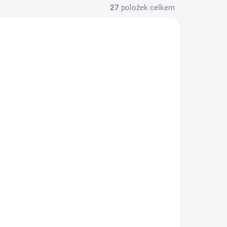
27
položek celkem
ISPOZICI
K DISPOZICI
eje
Diagnostika telefonu -
A03
Galaxy A03 (A035)
0 Kč
/ ks
Do košíku