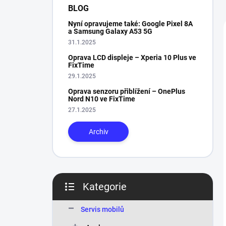
n
BLOG
í
Nyní opravujeme také: Google Pixel 8A
p
a Samsung Galaxy A53 5G
a
31.1.2025
n
Oprava LCD displeje – Xperia 10 Plus ve
e
FixTime
l
29.1.2025
Oprava senzoru přiblížení – OnePlus
Nord N10 ve FixTime
27.1.2025
Archiv
Kategorie
Přeskočit
kategorie
Servis mobilů