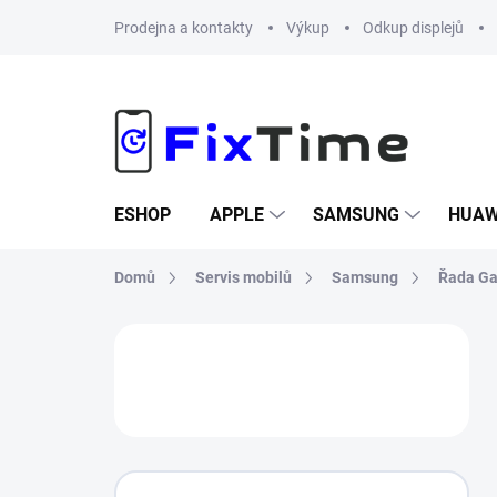
Přejít
Prodejna a kontakty
Výkup
Odkup displejů
na
obsah
ESHOP
APPLE
SAMSUNG
HUAW
Domů
Servis mobilů
Samsung
Řada Ga
P
o
s
t
r
a
n