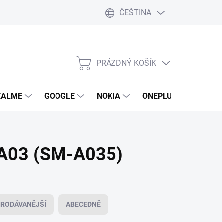
ČEŠTINA
PRÁZDNÝ KOŠÍK
NÁKUPNÍ
KOŠÍK
EALME
GOOGLE
NOKIA
ONEPLUS
LG
 A03 (SM-A035)
RODÁVANĚJŠÍ
ABECEDNĚ