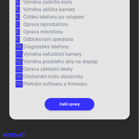
Výměna zadního krytu
Výměna sklíčka kamery
Čištění telefonu po vytopení
Oprava reproduktoru
Oprava mikrofonu
Odblokování operátora
Diagnostika telefonu
Výměna nefunkční kamery
Výměna prasklého skla na displeji
Oprava základní desky
Odstranění kódu obrazovky
Přehrání softwaru a firmwaru
Další opravy
KONTAKT