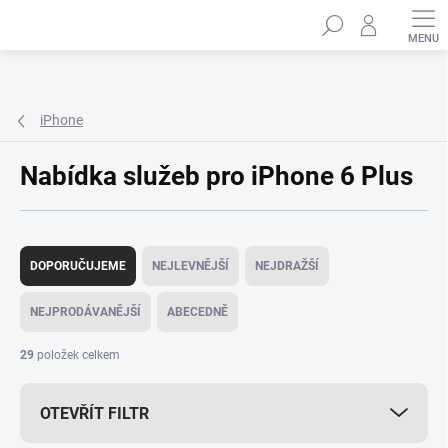
Přejít
Hledat
na
obsah
iPhone
Nabídka služeb pro iPhone 6 Plus
Ř
a
DOPORUČUJEME
NEJLEVNĚJŠÍ
NEJDRAŽŠÍ
z
e
NEJPRODÁVANĚJŠÍ
ABECEDNĚ
n
í
29
položek celkem
p
r
OTEVŘÍT FILTR
o
d