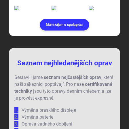
Mám zájem o spolupráci
Seznam nejhledanějších oprav
Sestavili jsme
seznam nejčastějších oprav
, které
naši zákazníci poptávají. Pro naše
certifikované
techniky
jsou tyto opravy denním chlebem a lze
je provést expresně.
Výměna prasklého displeje
Výměna baterie
Oprava vadného dobíjení