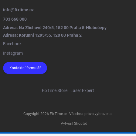
info
@
fixtime.cz
703 668 000
Adresa: Na Zlíchově 240/5, 152 00 Praha 5-Hlubočepy
Adresa: Korunni 1295/55, 120 00 Praha 2
Facebook
Instagram
Kontaktní formulář
FixTime Store
Laser Expert
Copyright 2026
FixTime.cz
. Všechna práva vyhrazena.
Vytvořil Shoptet