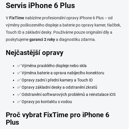
l
Servis iPhone 6 Plus
á
d
V
FixTime
nabízíme profesionální opravy iPhone 6 Plus – od
a
c
výměny poškozeného displeje a baterie po opravy kamer, tlačítek,
í
Touch ID a základní desky. Používáme pouze originální díly a
p
poskytujeme
garanci 2 roky
a diagnostiku zdarma.
r
v
Nejčastější opravy
k
y
v
✅ Výměna prasklého displeje nebo skla
ý
✅ Výměna baterie a oprava nabíjecího konektoru
p
i
✅ Opravy zadní i přední kamery a Touch ID
s
✅ Opravy základní desky a odstranění zkratů
u
✅ Odstranění softwarových problémů a reinstalace iOS
✅ Opravy po kontaktu s vodou
Proč vybrat FixTime pro iPhone 6
Plus