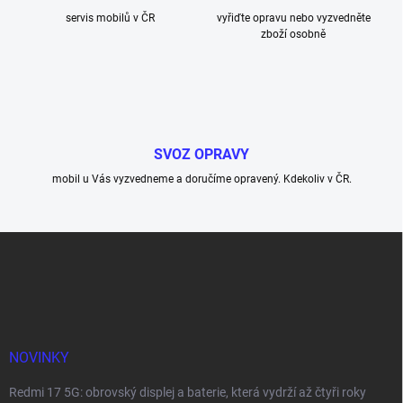
servis mobilů v ČR
vyřiďte opravu nebo vyzvedněte
zboží osobně
SVOZ OPRAVY
mobil u Vás vyzvedneme a doručíme opravený. Kdekoliv v ČR.
Z
á
p
a
t
í
NOVINKY
Redmi 17 5G: obrovský displej a baterie, která vydrží až čtyři roky