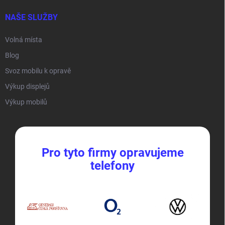
NAŠE SLUŽBY
Volná místa
Blog
Svoz mobilu k opravě
Výkup displejů
Výkup mobilů
Pro tyto firmy opravujeme
telefony