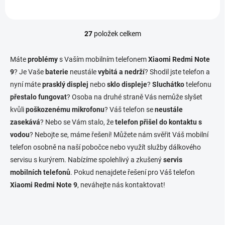
27
položek celkem
O
v
l
Máte
problémy
s Vaším mobilním telefonem
Xiaomi Redmi Note
á
9
? Je Vaše
baterie
neustále
vybitá a nedrží
? Shodil jste telefon a
d
nyní máte
prasklý displej
nebo
sklo displeje
a
?
Sluchátko
telefonu
c
přestalo fungovat
? Osoba na druhé straně Vás nemůže slyšet
í
kvůli
poškozenému mikrofonu
? Váš telefon se
neustále
p
zasekává
? Nebo se Vám stalo, že
telefon přišel do kontaktu s
r
v
vodou
? Nebojte se, máme řešení! Můžete nám svěřit Váš mobilní
k
telefon osobně na naší pobočce nebo využít služby dálkového
y
servisu s kurýrem. Nabízíme spolehlivý a zkušený
servis
v
ý
mobilních telefonů
. Pokud nenajdete řešení pro Váš telefon
p
Xiaomi Redmi Note 9
, neváhejte nás kontaktovat!
i
s
u