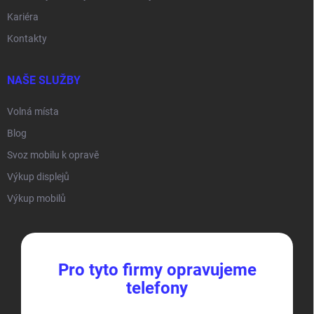
Kariéra
Kontakty
NAŠE SLUŽBY
Volná místa
Blog
Svoz mobilu k opravě
Výkup displejů
Výkup mobilů
Pro tyto firmy opravujeme
telefony