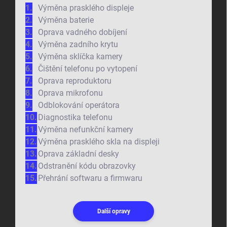
Výměna prasklého displeje
Výměna baterie
Oprava vadného dobíjení
Výměna zadního krytu
Výměna sklíčka kamery
Čištění telefonu po vytopení
Oprava reproduktoru
Oprava mikrofonu
Odblokování operátora
Diagnostika telefonu
Výměna nefunkční kamery
Výměna prasklého skla na displeji
Oprava základní desky
Odstranění kódu obrazovky
Přehrání softwaru a firmwaru
Další opravy