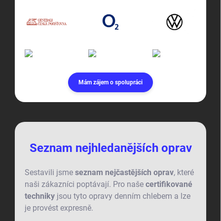
Mám zájem o spolupráci
Seznam nejhledanějších oprav
Sestavili jsme
seznam nejčastějších oprav
, které
naši zákazníci poptávají. Pro naše
certifikované
techniky
jsou tyto opravy denním chlebem a lze
je provést expresně.