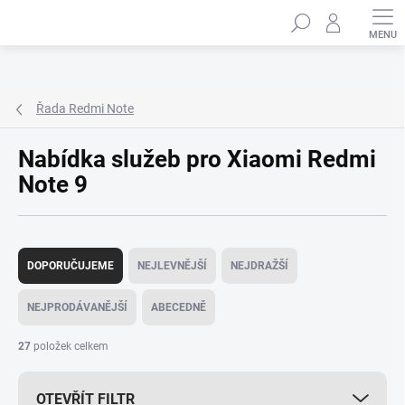
Přejít
Hledat
na
obsah
Řada Redmi Note
Nabídka služeb pro Xiaomi Redmi
Note 9
Ř
a
DOPORUČUJEME
NEJLEVNĚJŠÍ
NEJDRAŽŠÍ
z
e
NEJPRODÁVANĚJŠÍ
ABECEDNĚ
n
í
27
položek celkem
p
r
OTEVŘÍT FILTR
o