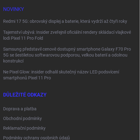
í
NOVINKY
Redmi 17 5G: obrovský displej a baterie, která vydrží až čtyři roky
Tajemství ubývá: Insider zveřejnil oficiální rendery skládací vlajkové
lodi Pixel 11 Pro Fold
Samsung představil cenově dostupný smartphone Galaxy F70 Pro
5G se šestiletou softwarovou podporou, velkou baterií a odolnou
konstrukcí
Ne Pixel Glow: insider odhalil skutečný název LED podsvícení
smartphonů Pixel 11 Pro
DŮLEŽITÉ ODKAZY
Doprava a platba
Obchodní podmínky
Reklamační podmínky
Podmínky ochrany osobních údajů