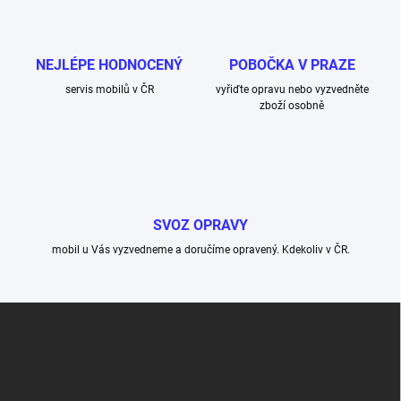
NEJLÉPE HODNOCENÝ
POBOČKA V PRAZE
servis mobilů v ČR
vyřiďte opravu nebo vyzvedněte
zboží osobně
SVOZ OPRAVY
mobil u Vás vyzvedneme a doručíme opravený. Kdekoliv v ČR.
Z
á
p
a
t