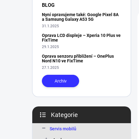
n
BLOG
í
Nyní opravujeme také: Google Pixel 8A
p
a Samsung Galaxy A53 5G
a
31.1.2025
n
Oprava LCD displeje – Xperia 10 Plus ve
e
FixTime
l
29.1.2025
Oprava senzoru přiblížení – OnePlus
Nord N10 ve FixTime
27.1.2025
Archiv
Kategorie
Přeskočit
kategorie
Servis mobilů