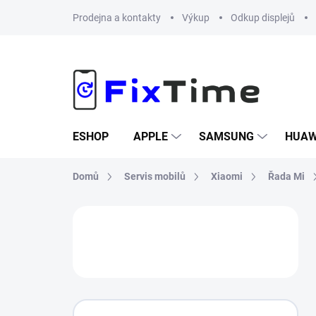
Přejít
Prodejna a kontakty
Výkup
Odkup displejů
na
obsah
ESHOP
APPLE
SAMSUNG
HUAW
Domů
Servis mobilů
Xiaomi
Řada Mi
P
o
s
t
r
a
n