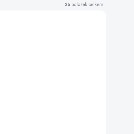
25
položek celkem
ISPOZICI
K DISPOZICI
onu -
Výměna baterie -
Xiaomi Mi 5s
590 Kč
/ ks
Do košíku