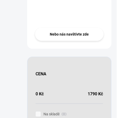
Nevíte si rady?
Zeptejte se ..
Nebo nás navštivte zde
CENA
0
Kč
1790
Kč
Na skladě
0