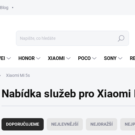
Blog
Hledat
EI
HONOR
XIAOMI
POCO
SONY
R
Xiaomi Mi 5s
Nabídka služeb pro Xiaomi
Ř
a
DOPORUČUJEME
NEJLEVNĚJŠÍ
NEJDRAŽŠÍ
NEJP
z