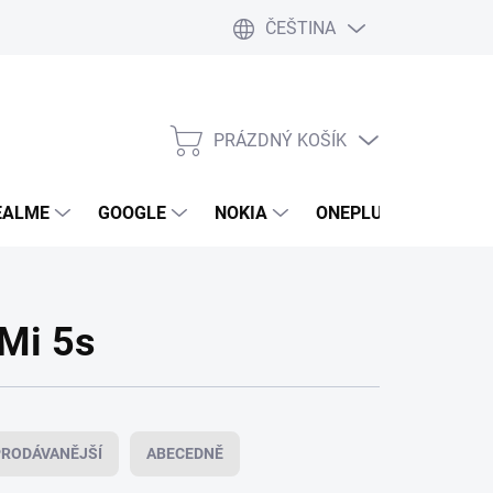
ČEŠTINA
PRÁZDNÝ KOŠÍK
NÁKUPNÍ
KOŠÍK
EALME
GOOGLE
NOKIA
ONEPLUS
LG
 Mi 5s
RODÁVANĚJŠÍ
ABECEDNĚ