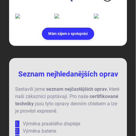
Mám zájem o spolupráci
Seznam nejhledanějších oprav
Sestavili jsme
seznam nejčastějších oprav
, které
naši zákazníci poptávají. Pro naše
certifikované
techniky
jsou tyto opravy denním chlebem a lze
je provést expresně.
Výměna prasklého displeje
Výměna baterie