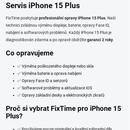
l
Servis iPhone 15 Plus
á
d
FixTime poskytuje
profesionální opravy iPhone 15 Plus
. Naši
a
c
technici zvládnou výměnu displeje, baterie, opravy Face ID,
í
nabíjení a softwarových problémů. Každý iPhone 15 Plus je
p
diagnostikován zdarma a po opravě obdržíte
garanci 2 roky
.
r
v
Co opravujeme
k
y
v
✅ Výměna poškozeného displeje nebo skla
ý
✅ Výměna baterie a oprava nabíjení
p
i
✅ Opravy Face ID a senzorů
s
✅ Softwarové problémy a aktualizace iOS
u
✅ Opravy základní desky a elektronických zkratů
Proč si vybrat FixTime pro iPhone 15
Plus?
✅ Používáme pouze originální a kvalitní náhradní díly