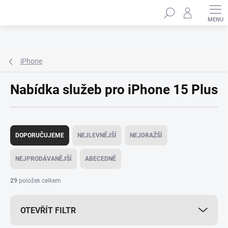
Přejít
Hledat
na
obsah
iPhone
Nabídka služeb pro iPhone 15 Plus
Ř
a
DOPORUČUJEME
NEJLEVNĚJŠÍ
NEJDRAŽŠÍ
z
e
NEJPRODÁVANĚJŠÍ
ABECEDNĚ
n
í
29
položek celkem
p
r
OTEVŘÍT FILTR
o
d