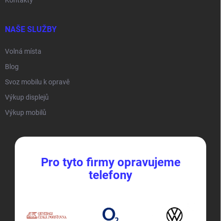
NAŠE SLUŽBY
Volná místa
Blog
Svoz mobilu k opravě
Výkup displejů
Výkup mobilů
Pro tyto firmy opravujeme
telefony