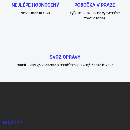
NEJLÉPE HODNOCENÝ
POBOČKA V PRAZE
servis mobilů v ČR
vyřiďte opravu nebo vyzvedněte
zboží osobně
SVOZ OPRAVY
mobil u Vás vyzvedneme a doručíme opravený. Kdekoliv v ČR.
Z
á
p
a
t
í
NOVINKY