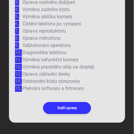
Oprava vadného dobíjení
Výměna zadního krytu
Výměna sklíčka kamery
Čištění telefonu po vytopení
Oprava reproduktoru
Oprava mikrofonu
Odblokování operátora
Diagnostika telefonu
Výměna nefunkční kamery
Výměna prasklého skla na displeji
Oprava základní desky
Odstranění kódu obrazovky
Přehrání softwaru a firmwaru
Další opravy