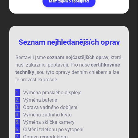
Mám zájem o spolupráci
Seznam nejhledanějších oprav
Sestavili jsme
seznam nejčastějších oprav
, které
naši zákazníci poptávají. Pro naše
certifikované
techniky
jsou tyto opravy denním chlebem a lze
je provést expresně.
Výměna prasklého displeje
Výměna baterie
Oprava vadného dobíjení
Výměna zadního krytu
Výměna sklíčka kamery
Čištění telefonu po vytopení
Oprava reproduktoru