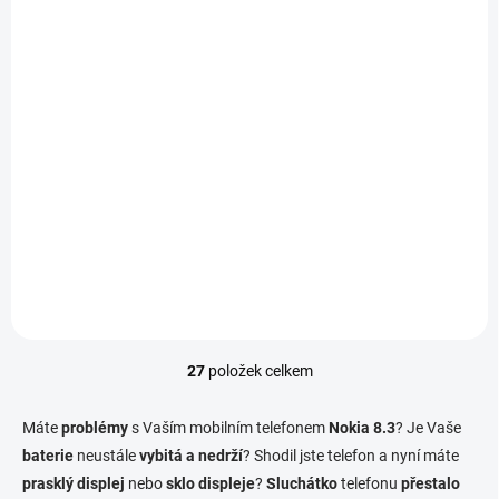
K DISPOZICI
Aktualizace softwaru
telefonu - Nokia 8.3
790 Kč
/ ks
Do košíku
27
položek celkem
O
v
l
Máte
problémy
s Vaším mobilním telefonem
Nokia 8.3
? Je Vaše
á
baterie
neustále
vybitá a nedrží
? Shodil jste telefon a nyní máte
d
prasklý displej
nebo
sklo displeje
a
?
Sluchátko
telefonu
přestalo