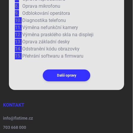
Oprava mikrofonu
Odblokování operátora
Diagnostika telefonu
Výměna nefunkční kamery
Výměna prasklého skla na displeji
Oprava základní desky
Odstranění kódu obrazovky
Přehrání softwaru a firmwaru
Další opravy
KONTAKT
info
@
fixtime.cz
703 668 000