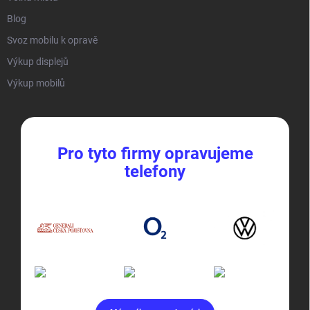
Blog
Svoz mobilu k opravě
Výkup displejů
Výkup mobilů
Pro tyto firmy opravujeme
telefony