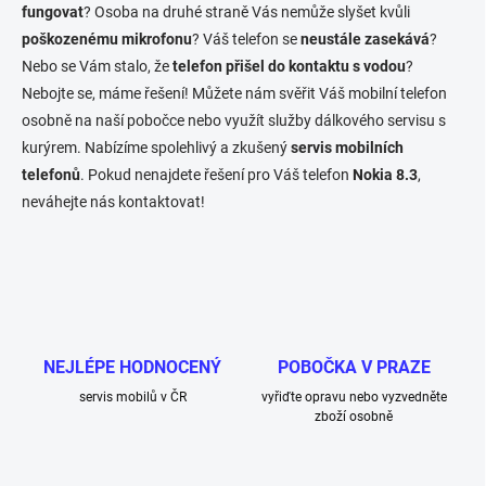
c
fungovat
? Osoba na druhé straně Vás nemůže slyšet kvůli
í
poškozenému mikrofonu
? Váš telefon se
neustále zasekává
?
p
Nebo se Vám stalo, že
telefon přišel do kontaktu s vodou
?
r
v
Nebojte se, máme řešení! Můžete nám svěřit Váš mobilní telefon
k
osobně na naší pobočce nebo využít služby dálkového servisu s
y
kurýrem. Nabízíme spolehlivý a zkušený
servis mobilních
v
ý
telefonů
. Pokud nenajdete řešení pro Váš telefon
Nokia 8.3
,
p
neváhejte nás kontaktovat!
i
s
u
NEJLÉPE HODNOCENÝ
POBOČKA V PRAZE
servis mobilů v ČR
vyřiďte opravu nebo vyzvedněte
zboží osobně