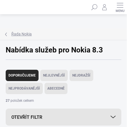
Přejít
Hledat
na
obsah
Řada Nokia
Nabídka služeb pro Nokia 8.3
Ř
a
DOPORUČUJEME
NEJLEVNĚJŠÍ
NEJDRAŽŠÍ
z
e
NEJPRODÁVANĚJŠÍ
ABECEDNĚ
n
í
27
položek celkem
p
r
OTEVŘÍT FILTR
o
d