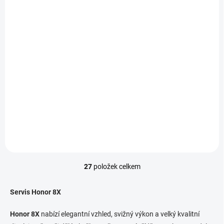
K DISPOZICI
Aktualizace softwaru
telefonu - Honor 8X
790 Kč
/ ks
Do košíku
27
položek celkem
O
v
l
Servis Honor 8X
á
d
Honor 8X
nabízí elegantní vzhled, svižný výkon a velký kvalitní
a