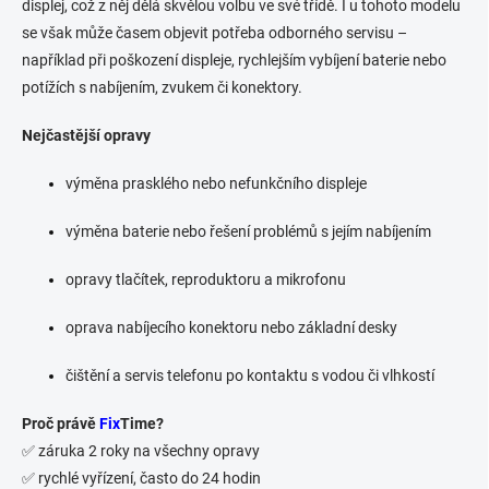
displej, což z něj dělá skvělou volbu ve své třídě. I u tohoto modelu
c
í
se však může časem objevit potřeba odborného servisu –
p
například při poškození displeje, rychlejším vybíjení baterie nebo
r
potížích s nabíjením, zvukem či konektory.
v
k
y
Nejčastější opravy
v
ý
výměna prasklého nebo nefunkčního displeje
p
i
výměna baterie nebo řešení problémů s jejím nabíjením
s
u
opravy tlačítek, reproduktoru a mikrofonu
oprava nabíjecího konektoru nebo základní desky
čištění a servis telefonu po kontaktu s vodou či vlhkostí
Proč právě
Fix
Time?
✅ záruka 2 roky na všechny opravy
✅ rychlé vyřízení, často do 24 hodin