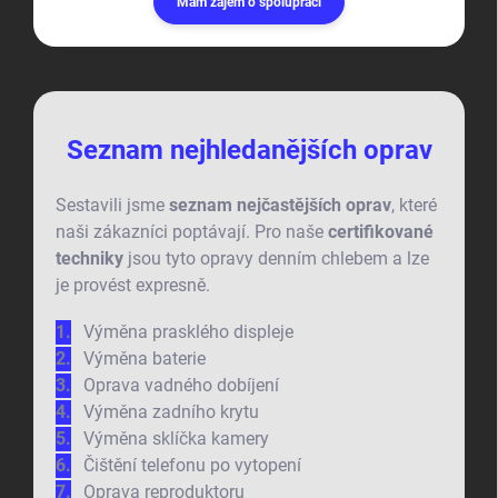
Mám zájem o spolupráci
Seznam nejhledanějších oprav
Sestavili jsme
seznam nejčastějších oprav
, které
naši zákazníci poptávají. Pro naše
certifikované
techniky
jsou tyto opravy denním chlebem a lze
je provést expresně.
Výměna prasklého displeje
Výměna baterie
Oprava vadného dobíjení
Výměna zadního krytu
Výměna sklíčka kamery
Čištění telefonu po vytopení
Oprava reproduktoru