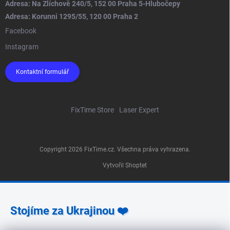
Adresa: Na Zlíchově 240/5, 152 00 Praha 5-Hlubočepy
Adresa: Korunni 1295/55, 120 00 Praha 2
Facebook
Instagram
Kontaktní formulář
FixTime Store
Laser Expert
Copyright 2026
FixTime.cz
. Všechna práva vyhrazena.
Vytvořil Shoptet
Stojíme za Ukrajinou ❤️