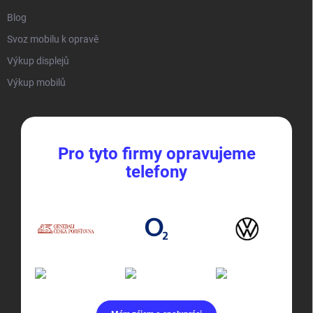
Blog
Svoz mobilu k opravě
Výkup displejů
Výkup mobilů
Pro tyto firmy opravujeme
telefony