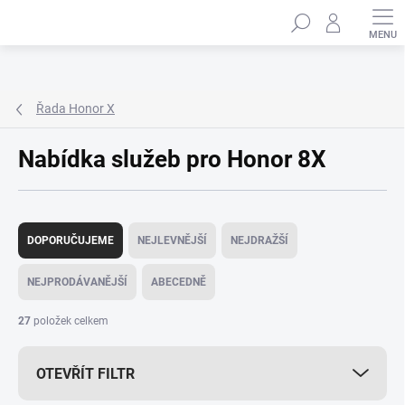
Přejít
Hledat
na
obsah
Řada Honor X
Nabídka služeb pro Honor 8X
Ř
a
DOPORUČUJEME
NEJLEVNĚJŠÍ
NEJDRAŽŠÍ
z
e
NEJPRODÁVANĚJŠÍ
ABECEDNĚ
n
í
27
položek celkem
p
r
OTEVŘÍT FILTR
o
d