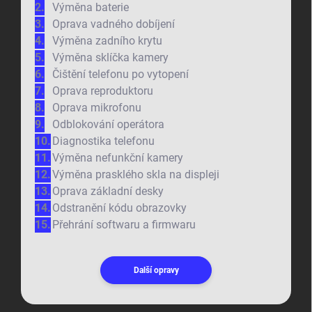
Výměna baterie
Oprava vadného dobíjení
Výměna zadního krytu
Výměna sklíčka kamery
Čištění telefonu po vytopení
Oprava reproduktoru
Oprava mikrofonu
Odblokování operátora
Diagnostika telefonu
Výměna nefunkční kamery
Výměna prasklého skla na displeji
Oprava základní desky
Odstranění kódu obrazovky
Přehrání softwaru a firmwaru
Další opravy