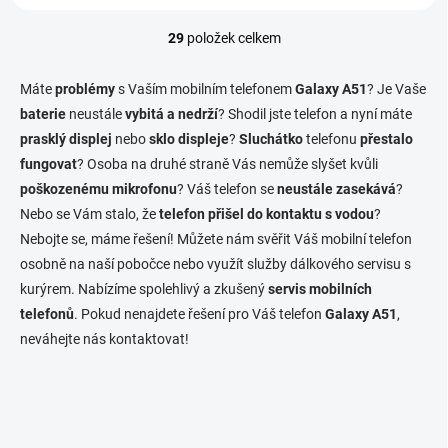
29
položek celkem
O
v
l
Máte
problémy
s Vaším mobilním telefonem
Galaxy A51
? Je Vaše
á
baterie
neustále
vybitá a nedrží
? Shodil jste telefon a nyní máte
d
prasklý displej
nebo
sklo displeje
a
?
Sluchátko
telefonu
přestalo
c
fungovat
? Osoba na druhé straně Vás nemůže slyšet kvůli
í
poškozenému mikrofonu
? Váš telefon se
neustále zasekává
?
p
Nebo se Vám stalo, že
telefon přišel do kontaktu s vodou
?
r
v
Nebojte se, máme řešení! Můžete nám svěřit Váš mobilní telefon
k
osobně na naší pobočce nebo využít služby dálkového servisu s
y
kurýrem. Nabízíme spolehlivý a zkušený
servis mobilních
v
ý
telefonů
. Pokud nenajdete řešení pro Váš telefon
Galaxy A51
,
p
neváhejte nás kontaktovat!
i
s
u