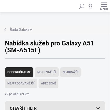
Přejít
Hledat
na
obsah
Řada Galaxy A
Nabídka služeb pro Galaxy A51
(SM-A515F)
Ř
a
DOPORUČUJEME
NEJLEVNĚJŠÍ
NEJDRAŽŠÍ
z
e
NEJPRODÁVANĚJŠÍ
ABECEDNĚ
n
í
29
položek celkem
p
r
OTEVŘÍT FILTR
o