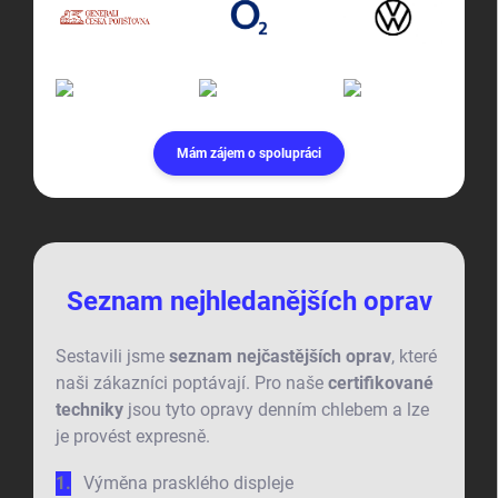
Mám zájem o spolupráci
Seznam nejhledanějších oprav
Sestavili jsme
seznam nejčastějších oprav
, které
naši zákazníci poptávají. Pro naše
certifikované
techniky
jsou tyto opravy denním chlebem a lze
je provést expresně.
Výměna prasklého displeje