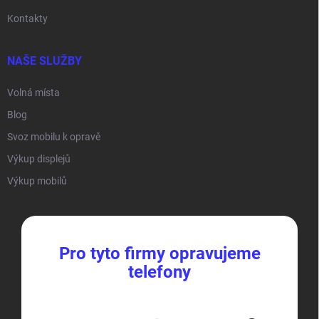
Kontakty
NAŠE SLUŽBY
Volná místa
Blog
Svoz mobilu k opravě
Výkup displejů
Výkup mobilů
Pro tyto firmy opravujeme
telefony