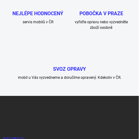
NEJLÉPE HODNOCENÝ
POBOČKA V PRAZE
servis mobilů v ČR
vyřiďte opravu nebo vyzvedněte
zboží osobně
SVOZ OPRAVY
mobil u Vás vyzvedneme a doručíme opravený. Kdekoliv v ČR.
Z
á
p
a
t
í