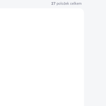
27
položek celkem
ISPOZICI
K DISPOZICI
onu -
Výměna baterie -
5)
Galaxy M22 (M225)
990 Kč
/ ks
Do košíku