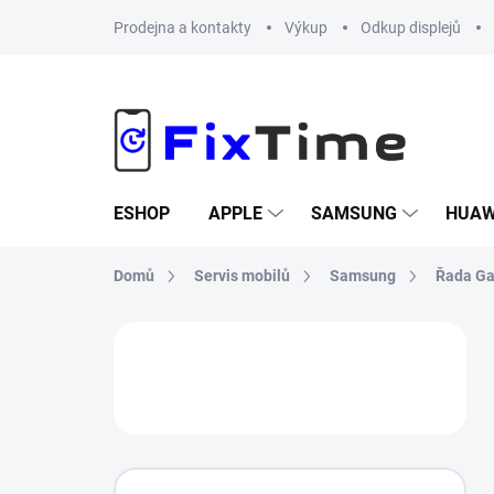
Přejít
Prodejna a kontakty
Výkup
Odkup displejů
na
obsah
ESHOP
APPLE
SAMSUNG
HUAW
Domů
Servis mobilů
Samsung
Řada Ga
P
o
s
t
r
a
n