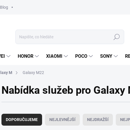
Blog
Hledat
EI
HONOR
XIAOMI
POCO
SONY
R
laxy M
Galaxy M22
Nabídka služeb pro Galax
Ř
a
DOPORUČUJEME
NEJLEVNĚJŠÍ
NEJDRAŽŠÍ
NEJP
z