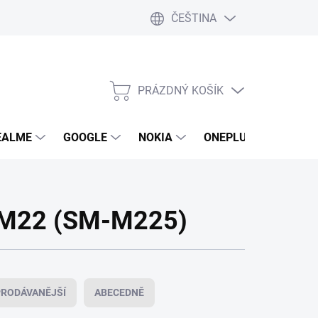
ČEŠTINA
PRÁZDNÝ KOŠÍK
NÁKUPNÍ
KOŠÍK
EALME
GOOGLE
NOKIA
ONEPLUS
LG
y M22 (SM-M225)
RODÁVANĚJŠÍ
ABECEDNĚ