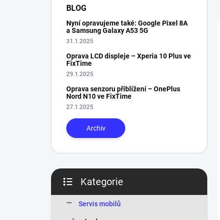
n
BLOG
í
Nyní opravujeme také: Google Pixel 8A
p
a Samsung Galaxy A53 5G
a
31.1.2025
n
Oprava LCD displeje – Xperia 10 Plus ve
e
FixTime
l
29.1.2025
Oprava senzoru přiblížení – OnePlus
Nord N10 ve FixTime
27.1.2025
Archiv
Kategorie
Přeskočit
kategorie
Servis mobilů