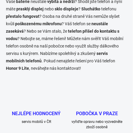
Vaše
baterie
neustále
vybitá a nedrží
? Shodil jste telefon a nyní
d
máte
prasklý displej
nebo
sklo displeje
a
?
Sluchátko
telefonu
c
přestalo fungovat
? Osoba na druhé straně Vás nemůže slyšet
í
kvůli
poškozenému mikrofonu
? Váš telefon se
neustále
p
zasekává
? Nebo se Vám stalo, že
telefon přišel do kontaktu s
r
v
vodou
? Nebojte se, máme řešení! Můžete nám svěřit Váš mobilní
k
telefon osobně na naší pobočce nebo využít služby dálkového
y
servisu s kurýrem. Nabízíme spolehlivý a zkušený
servis
v
ý
mobilních telefonů
. Pokud nenajdete řešení pro Váš telefon
p
Honor 9 Lite
, neváhejte nás kontaktovat!
i
s
u
NEJLÉPE HODNOCENÝ
POBOČKA V PRAZE
servis mobilů v ČR
vyřiďte opravu nebo vyzvedněte
zboží osobně