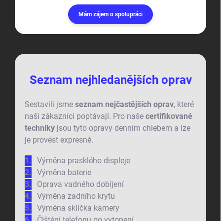
Mám zájem o spolupráci
Seznam nejhledanějších oprav
Sestavili jsme
seznam nejčastějších oprav
, které
naši zákazníci poptávají. Pro naše
certifikované
techniky
jsou tyto opravy denním chlebem a lze
je provést expresně.
Výměna prasklého displeje
Výměna baterie
Oprava vadného dobíjení
Výměna zadního krytu
Výměna sklíčka kamery
Čištění telefonu po vytopení