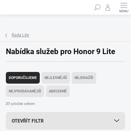
Přejít
Hledat
na
obsah
Řada Lite
Nabídka služeb pro Honor 9 Lite
Ř
a
DOPORUČUJEME
NEJLEVNĚJŠÍ
NEJDRAŽŠÍ
z
e
NEJPRODÁVANĚJŠÍ
ABECEDNĚ
n
í
27
položek celkem
p
r
OTEVŘÍT FILTR
o
d