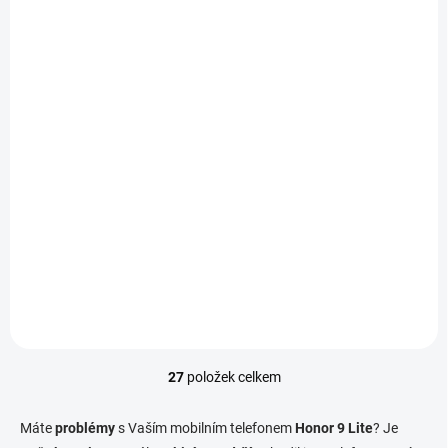
K DISPOZICI
Aktualizace softwaru
telefonu - Honor 9 Lite
790 Kč
/ ks
Do košíku
27
položek celkem
O
v
l
Máte
problémy
s Vaším mobilním telefonem
Honor 9 Lite
? Je
á