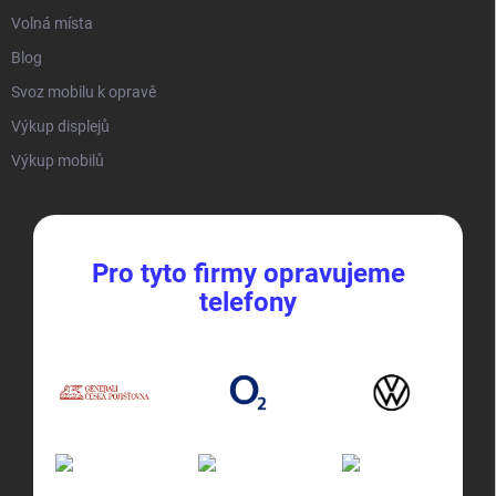
Volná místa
Blog
Svoz mobilu k opravě
Výkup displejů
Výkup mobilů
Pro tyto firmy opravujeme
telefony