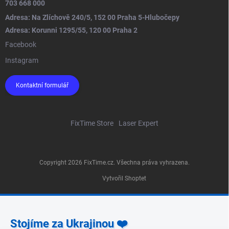
703 668 000
Adresa: Na Zlíchově 240/5, 152 00 Praha 5-Hlubočepy
Adresa: Korunni 1295/55, 120 00 Praha 2
Facebook
Instagram
Kontaktní formulář
FixTime Store
Laser Expert
Copyright 2026
FixTime.cz
. Všechna práva vyhrazena.
Vytvořil Shoptet
Stojíme za Ukrajinou ❤️