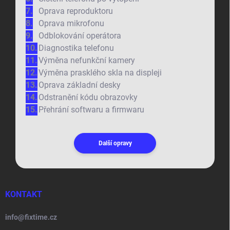
Oprava reproduktoru
Oprava mikrofonu
Odblokování operátora
Diagnostika telefonu
Výměna nefunkční kamery
Výměna prasklého skla na displeji
Oprava základní desky
Odstranění kódu obrazovky
Přehrání softwaru a firmwaru
Další opravy
KONTAKT
info
@
fixtime.cz