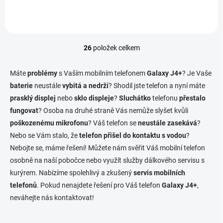
26
položek celkem
O
v
l
Máte
problémy
s Vaším mobilním telefonem
Galaxy J4+
? Je Vaše
á
baterie
neustále
vybitá a nedrží
? Shodil jste telefon a nyní máte
d
prasklý displej
nebo
sklo displeje
a
?
Sluchátko
telefonu
přestalo
c
fungovat
? Osoba na druhé straně Vás nemůže slyšet kvůli
í
poškozenému mikrofonu
? Váš telefon se
neustále zasekává
?
p
Nebo se Vám stalo, že
telefon přišel do kontaktu s vodou
?
r
v
Nebojte se, máme řešení! Můžete nám svěřit Váš mobilní telefon
k
osobně na naší pobočce nebo využít služby dálkového servisu s
y
kurýrem. Nabízíme spolehlivý a zkušený
servis mobilních
v
ý
telefonů
. Pokud nenajdete řešení pro Váš telefon
Galaxy J4+
,
p
neváhejte nás kontaktovat!
i
s
u