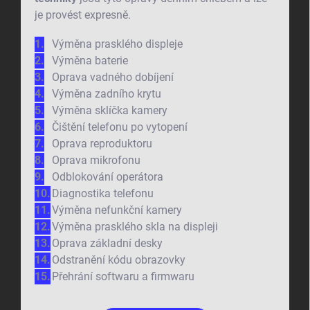
je provést expresně.
Výměna prasklého displeje
Výměna baterie
Oprava vadného dobíjení
Výměna zadního krytu
Výměna sklíčka kamery
Čištění telefonu po vytopení
Oprava reproduktoru
Oprava mikrofonu
Odblokování operátora
Diagnostika telefonu
Výměna nefunkční kamery
Výměna prasklého skla na displeji
Oprava základní desky
Odstranění kódu obrazovky
Přehrání softwaru a firmwaru