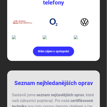
telefony
Mám zájem o spolupráci
Seznam nejhledanějších oprav
Sestavili jsme
seznam nejčastějších oprav
, které
naši zákazníci poptávají. Pro naše
certifikované
techniky
jsou tyto opravy denním chlebem a lze