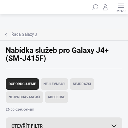
Přejít
Hledat
na
obsah
Řada Galaxy J
Nabídka služeb pro Galaxy J4+
(SM-J415F)
Ř
a
DOPORUČUJEME
NEJLEVNĚJŠÍ
NEJDRAŽŠÍ
z
e
NEJPRODÁVANĚJŠÍ
ABECEDNĚ
n
í
26
položek celkem
p
r
OTEVŘÍT FILTR
o