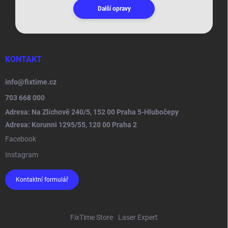
Další opravy
KONTAKT
info
@
fixtime.cz
703 668 000
Adresa: Na Zlíchově 240/5, 152 00 Praha 5-Hlubočepy
Adresa: Korunni 1295/55, 120 00 Praha 2
Facebook
Instagram
Kontaktní formulář
FixTime Store
Laser Expert