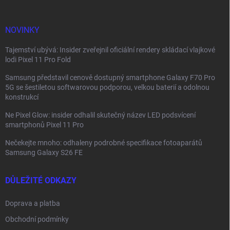
t
í
NOVINKY
Tajemství ubývá: Insider zveřejnil oficiální rendery skládací vlajkové
lodi Pixel 11 Pro Fold
Samsung představil cenově dostupný smartphone Galaxy F70 Pro
5G se šestiletou softwarovou podporou, velkou baterií a odolnou
konstrukcí
Ne Pixel Glow: insider odhalil skutečný název LED podsvícení
smartphonů Pixel 11 Pro
Nečekejte mnoho: odhaleny podrobné specifikace fotoaparátů
Samsung Galaxy S26 FE
DŮLEŽITÉ ODKAZY
Doprava a platba
Obchodní podmínky