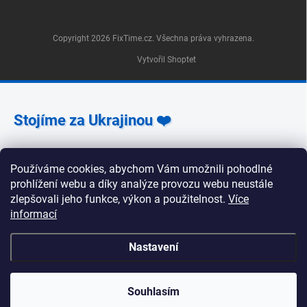
Copyright 2026
FixTime.cz
. Všechna práva vyhrazena.
Vytvořil Shoptet
Stojíme za Ukrajinou ❤️
Jak a čím pomoci »
Používáme cookies, abychom Vám umožnili pohodlné
prohlížení webu a díky analýze provozu webu neustále
zlepšovali jeho funkce, výkon a použitelnost.
Více
informací
🕒 Provozní doba poboček FixTime 📍 Pobočka Na
Nastavení
Zlíchově 240/5, Praha 5 Pondělí, úterý, středa, pátek:
9:30–19:00 Čtvrtek: 12:00–16:00 Sobota a neděle:
zavřeno 📍 Pobočka Korunní 1295/55, Praha 2 Pondělí
až pátek: 9:00–19:00 Sobota: 10:00–18:00 Neděle:
Souhlasím
zavřeno