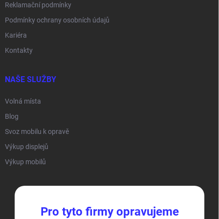
Reklamační podmínky
Podmínky ochrany osobních údajů
Kariéra
Kontakty
NAŠE SLUŽBY
Volná místa
Blog
Svoz mobilu k opravě
Výkup displejů
Výkup mobilů
Pro tyto firmy opravujeme