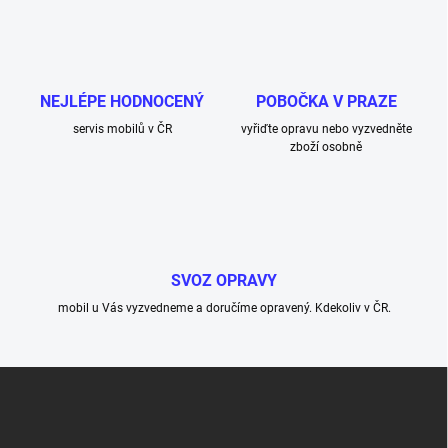
NEJLÉPE HODNOCENÝ
POBOČKA V PRAZE
servis mobilů v ČR
vyřiďte opravu nebo vyzvedněte
zboží osobně
SVOZ OPRAVY
mobil u Vás vyzvedneme a doručíme opravený. Kdekoliv v ČR.
Z
á
p
a