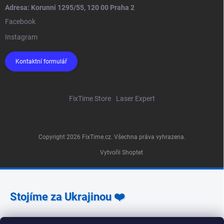
Adresa: Korunni 1295/55, 120 00 Praha 2
Facebook
Instagram
Kontaktní formulář
FixTime Store
Laser Expert
Copyright 2026
FixTime.cz
. Všechna práva vyhrazena.
Vytvořil Shoptet
Stojíme za Ukrajinou ❤️