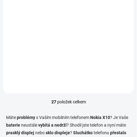
K DISPOZICI
Aktualizace softwaru
telefonu - Nokia X10
790 Kč
/ ks
Do košíku
27
položek celkem
O
v
l
Máte
problémy
s Vaším mobilním telefonem
Nokia X10
? Je Vaše
á
baterie
neustále
vybitá a nedrží
? Shodil jste telefon a nyní máte
d
prasklý displej
nebo
sklo displeje
a
?
Sluchátko
telefonu
přestalo