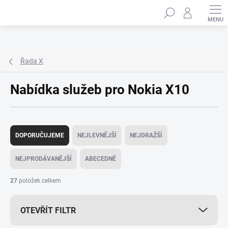
Přejít
Hledat
na
obsah
Řada X
Nabídka služeb pro Nokia X10
Ř
a
DOPORUČUJEME
NEJLEVNĚJŠÍ
NEJDRAŽŠÍ
z
e
NEJPRODÁVANĚJŠÍ
ABECEDNĚ
n
í
27
položek celkem
p
r
OTEVŘÍT FILTR
o
d