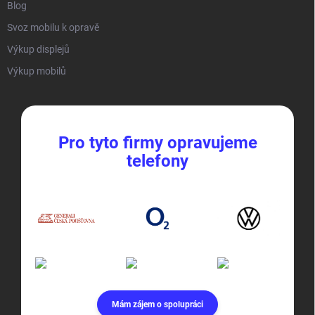
Blog
Svoz mobilu k opravě
Výkup displejů
Výkup mobilů
Pro tyto firmy opravujeme
telefony
Mám zájem o spolupráci