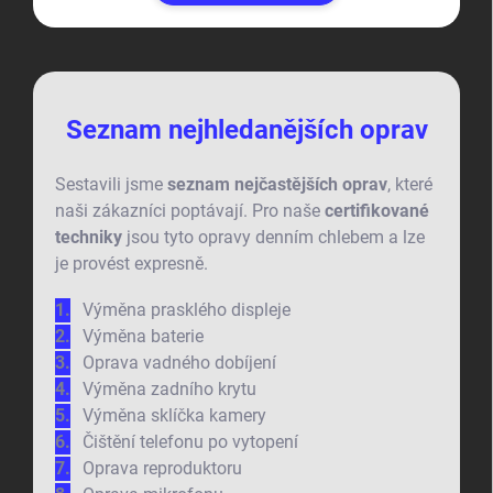
Seznam nejhledanějších oprav
Sestavili jsme
seznam nejčastějších oprav
, které
naši zákazníci poptávají. Pro naše
certifikované
techniky
jsou tyto opravy denním chlebem a lze
je provést expresně.
Výměna prasklého displeje
Výměna baterie
Oprava vadného dobíjení
Výměna zadního krytu
Výměna sklíčka kamery
Čištění telefonu po vytopení
Oprava reproduktoru