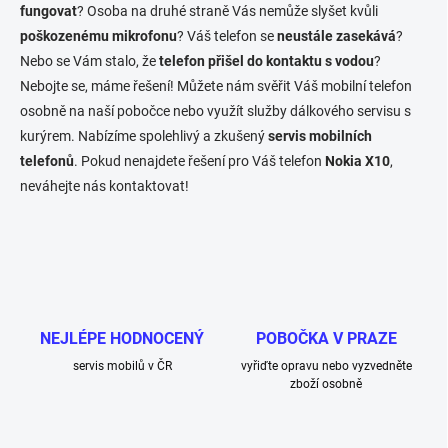
c
fungovat
? Osoba na druhé straně Vás nemůže slyšet kvůli
í
poškozenému mikrofonu
? Váš telefon se
neustále zasekává
?
p
Nebo se Vám stalo, že
telefon přišel do kontaktu s vodou
?
r
v
Nebojte se, máme řešení! Můžete nám svěřit Váš mobilní telefon
k
osobně na naší pobočce nebo využít služby dálkového servisu s
y
kurýrem. Nabízíme spolehlivý a zkušený
servis mobilních
v
ý
telefonů
. Pokud nenajdete řešení pro Váš telefon
Nokia X10
,
p
neváhejte nás kontaktovat!
i
s
u
NEJLÉPE HODNOCENÝ
POBOČKA V PRAZE
servis mobilů v ČR
vyřiďte opravu nebo vyzvedněte
zboží osobně