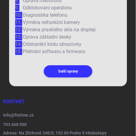
Oprava mikrofonu
Odblokování operátora
Diagnostika telefonu
Výměna nefunkční kamery
Výměna prasklého skla na displeji
Oprava základní desky
Odstranění kódu obrazovky
Přehrání softwaru a firmwaru
Další opravy
KONTAKT
info
@
fixtime.cz
703 668 000
Adresa: Na Zlíchově 240/5, 152 00 Praha 5-Hlubočepy