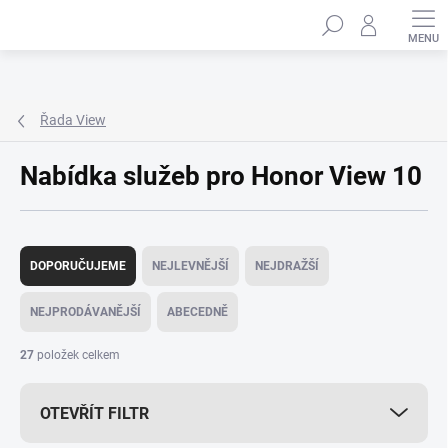
Přejít
Hledat
na
obsah
Řada View
Nabídka služeb pro Honor View 10
Ř
a
DOPORUČUJEME
NEJLEVNĚJŠÍ
NEJDRAŽŠÍ
z
e
NEJPRODÁVANĚJŠÍ
ABECEDNĚ
n
í
27
položek celkem
p
r
OTEVŘÍT FILTR
o
d