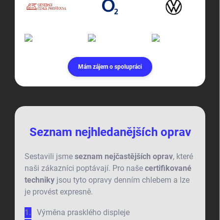
Mám zájem o spolupráci
Seznam nejhledanějších oprav
Sestavili jsme
seznam nejčastějších oprav
, které
naši zákazníci poptávají. Pro naše
certifikované
techniky
jsou tyto opravy denním chlebem a lze
je provést expresně.
Výměna prasklého displeje