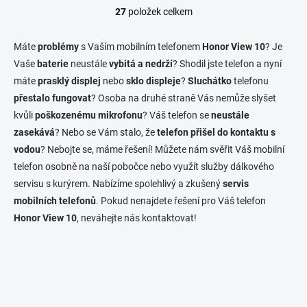
27
položek celkem
O
v
l
Máte
problémy
s Vaším mobilním telefonem
Honor View 10
? Je
á
Vaše
baterie
neustále
vybitá a nedrží
? Shodil jste telefon a nyní
d
máte
prasklý displej
nebo
sklo displeje
a
?
Sluchátko
telefonu
c
přestalo fungovat
? Osoba na druhé straně Vás nemůže slyšet
í
kvůli
poškozenému mikrofonu
? Váš telefon se
neustále
p
zasekává
? Nebo se Vám stalo, že
telefon přišel do kontaktu s
r
v
vodou
? Nebojte se, máme řešení! Můžete nám svěřit Váš mobilní
k
telefon osobně na naší pobočce nebo využít služby dálkového
y
servisu s kurýrem. Nabízíme spolehlivý a zkušený
servis
v
ý
mobilních telefonů
. Pokud nenajdete řešení pro Váš telefon
p
Honor View 10
, neváhejte nás kontaktovat!
i
s
u