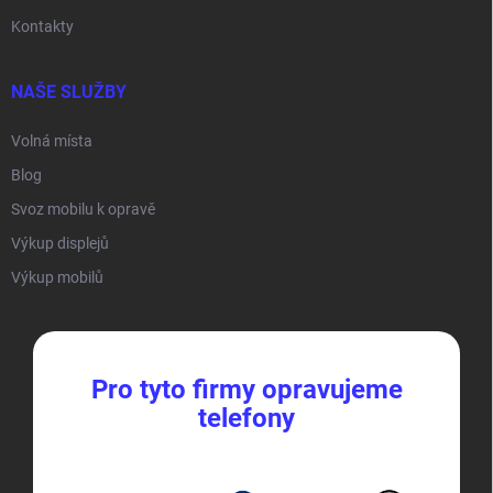
Kontakty
NAŠE SLUŽBY
Volná místa
Blog
Svoz mobilu k opravě
Výkup displejů
Výkup mobilů
Pro tyto firmy opravujeme
telefony