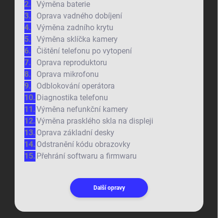
Výměna baterie
Oprava vadného dobíjení
Výměna zadního krytu
Výměna sklíčka kamery
Čištění telefonu po vytopení
Oprava reproduktoru
Oprava mikrofonu
Odblokování operátora
Diagnostika telefonu
Výměna nefunkční kamery
Výměna prasklého skla na displeji
Oprava základní desky
Odstranění kódu obrazovky
Přehrání softwaru a firmwaru
Další opravy