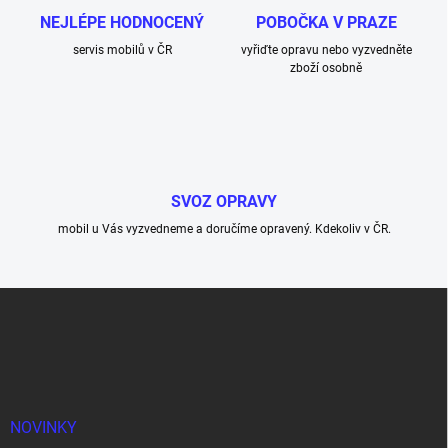
NEJLÉPE HODNOCENÝ
POBOČKA V PRAZE
servis mobilů v ČR
vyřiďte opravu nebo vyzvedněte
zboží osobně
SVOZ OPRAVY
mobil u Vás vyzvedneme a doručíme opravený. Kdekoliv v ČR.
Z
á
p
a
t
í
NOVINKY