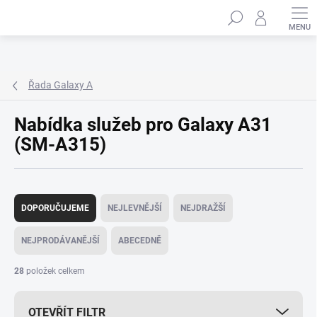
Přejít
Hledat
na
obsah
Řada Galaxy A
Nabídka služeb pro Galaxy A31
(SM-A315)
Ř
a
DOPORUČUJEME
NEJLEVNĚJŠÍ
NEJDRAŽŠÍ
z
e
NEJPRODÁVANĚJŠÍ
ABECEDNĚ
n
í
28
položek celkem
p
r
OTEVŘÍT FILTR
o