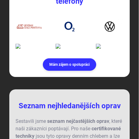
telefony
Mám zájem o spolupráci
Seznam nejhledanějších oprav
Sestavili jsme
seznam nejčastějších oprav
, které
naši zákazníci poptávají. Pro naše
certifikované
techniky
jsou tyto opravy denním chlebem a lze