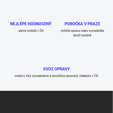
NEJLÉPE HODNOCENÝ
POBOČKA V PRAZE
servis mobilů v ČR
vyřiďte opravu nebo vyzvedněte
zboží osobně
SVOZ OPRAVY
mobil u Vás vyzvedneme a doručíme opravený. Kdekoliv v ČR.
Z
á
p
a