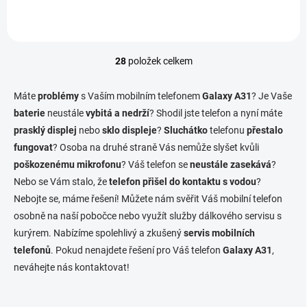
28
položek celkem
O
v
l
Máte
problémy
s Vaším mobilním telefonem
Galaxy A31
? Je Vaše
á
baterie
neustále
vybitá a nedrží
? Shodil jste telefon a nyní máte
d
prasklý displej
nebo
sklo displeje
a
?
Sluchátko
telefonu
přestalo
c
fungovat
? Osoba na druhé straně Vás nemůže slyšet kvůli
í
poškozenému mikrofonu
? Váš telefon se
neustále zasekává
?
p
Nebo se Vám stalo, že
telefon přišel do kontaktu s vodou
?
r
v
Nebojte se, máme řešení! Můžete nám svěřit Váš mobilní telefon
k
osobně na naší pobočce nebo využít služby dálkového servisu s
y
kurýrem. Nabízíme spolehlivý a zkušený
servis mobilních
v
ý
telefonů
. Pokud nenajdete řešení pro Váš telefon
Galaxy A31
,
p
neváhejte nás kontaktovat!
i
s
u