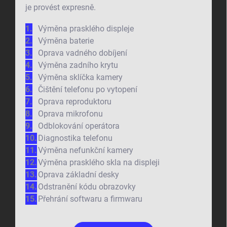
je provést expresně.
Výměna prasklého displeje
Výměna baterie
Oprava vadného dobíjení
Výměna zadního krytu
Výměna sklíčka kamery
Čištění telefonu po vytopení
Oprava reproduktoru
Oprava mikrofonu
Odblokování operátora
Diagnostika telefonu
Výměna nefunkční kamery
Výměna prasklého skla na displeji
Oprava základní desky
Odstranění kódu obrazovky
Přehrání softwaru a firmwaru