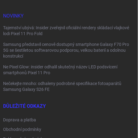
t
í
NOVINKY
Tajemství ubývá: Insider zveřejnil oficiální rendery skládací vlajkové
lodi Pixel 11 Pro Fold
Samsung představil cenově dostupný smartphone Galaxy F70 Pro
5G se šestiletou softwarovou podporou, velkou baterií a odolnou
konstrukcí
Ne Pixel Glow: insider odhalil skutečný název LED podsvícení
smartphonů Pixel 11 Pro
Nečekejte mnoho: odhaleny podrobné specifikace fotoaparátů
Samsung Galaxy S26 FE
DŮLEŽITÉ ODKAZY
Doprava a platba
Obchodní podmínky