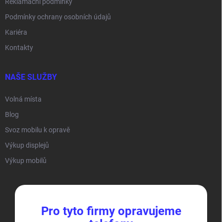
Reklamační podmínky
Podmínky ochrany osobních údajů
Kariéra
Kontakty
NAŠE SLUŽBY
Volná místa
Blog
Svoz mobilu k opravě
Výkup displejů
Výkup mobilů
Pro tyto firmy opravujeme