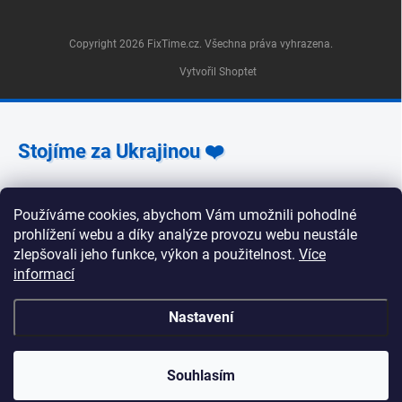
Copyright 2026
FixTime.cz
. Všechna práva vyhrazena.
Vytvořil Shoptet
Stojíme za Ukrajinou ❤️
Jak a čím pomoci »
Používáme cookies, abychom Vám umožnili pohodlné
prohlížení webu a díky analýze provozu webu neustále
zlepšovali jeho funkce, výkon a použitelnost.
Více
informací
🕒 Provozní doba poboček FixTime 📍 Pobočka Na
Nastavení
Zlíchově 240/5, Praha 5 Pondělí, úterý, středa, pátek:
9:30–19:00 Čtvrtek: 12:00–16:00 Sobota a neděle:
zavřeno 📍 Pobočka Korunní 1295/55, Praha 2 Pondělí
až pátek: 9:00–19:00 Sobota: 10:00–18:00 Neděle:
Souhlasím
zavřeno