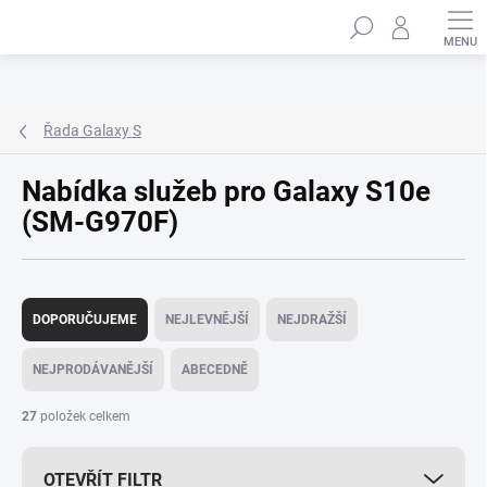
Přejít
Hledat
na
obsah
Řada Galaxy S
Nabídka služeb pro Galaxy S10e
(SM-G970F)
Ř
a
DOPORUČUJEME
NEJLEVNĚJŠÍ
NEJDRAŽŠÍ
z
e
NEJPRODÁVANĚJŠÍ
ABECEDNĚ
n
í
27
položek celkem
p
r
OTEVŘÍT FILTR
o