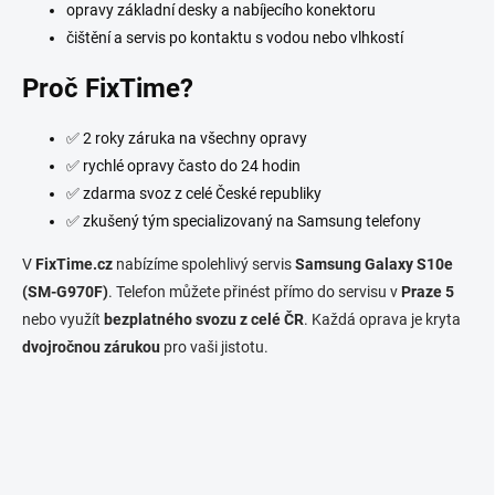
opravy základní desky a nabíjecího konektoru
čištění a servis po kontaktu s vodou nebo vlhkostí
Proč FixTime?
✅ 2 roky záruka na všechny opravy
✅ rychlé opravy často do 24 hodin
✅ zdarma svoz z celé České republiky
✅ zkušený tým specializovaný na Samsung telefony
V
FixTime.cz
nabízíme spolehlivý servis
Samsung Galaxy S10e
(SM-G970F)
. Telefon můžete přinést přímo do servisu v
Praze 5
nebo využít
bezplatného svozu z celé ČR
. Každá oprava je kryta
dvojročnou zárukou
pro vaši jistotu.