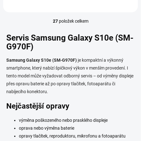
27
položek celkem
O
v
l
Servis Samsung Galaxy S10e (SM-
á
G970F)
d
a
c
Samsung Galaxy S10e (SM-G970F)
je kompaktní a výkonný
í
smartphone, který nabízí špičkový výkon v menším provedení. I
p
tento model může vyžadovat odborný servis – od výměny displeje
r
v
přes opravu baterie až po opravy tlačítek, fotoaparátu či
k
nabíjecího konektoru.
y
v
Nejčastější opravy
ý
p
i
výměna poškozeného nebo prasklého displeje
s
oprava nebo výměna baterie
u
opravy tlačítek, reproduktoru, mikrofonu a fotoaparátu