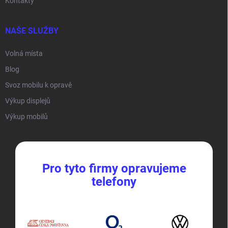
Kontakty
NAŠE SLUŽBY
Volná místa
Blog
Svoz mobilu k opravě
Výkup displejů
Výkup mobilů
Pro tyto firmy opravujeme
telefony