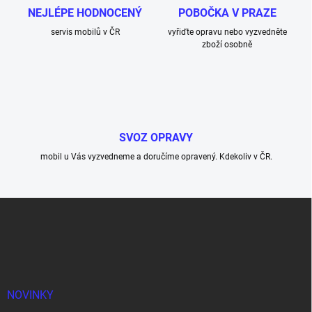
NEJLÉPE HODNOCENÝ
POBOČKA V PRAZE
servis mobilů v ČR
vyřiďte opravu nebo vyzvedněte
zboží osobně
SVOZ OPRAVY
mobil u Vás vyzvedneme a doručíme opravený. Kdekoliv v ČR.
Z
á
p
a
t
í
NOVINKY