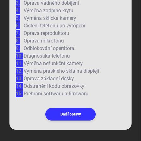
Oprava vadného dobíjení
Výměna zadního krytu
Výměna sklíčka kamery
Čištění telefonu po vytopení
Oprava reproduktoru
Oprava mikrofonu
Odblokování operátora
Diagnostika telefonu
Výměna nefunkční kamery
Výměna prasklého skla na displeji
Oprava základní desky
Odstranění kódu obrazovky
Přehrání softwaru a firmwaru
Další opravy