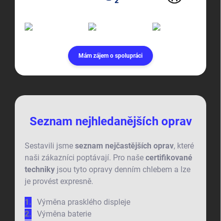
Mám zájem o spolupráci
Seznam nejhledanějších oprav
Sestavili jsme
seznam nejčastějších oprav
, které
naši zákazníci poptávají. Pro naše
certifikované
techniky
jsou tyto opravy denním chlebem a lze
je provést expresně.
Výměna prasklého displeje
Výměna baterie