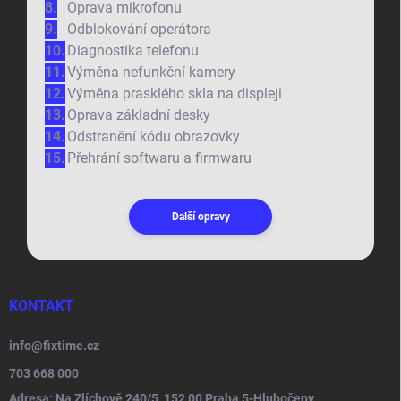
Oprava mikrofonu
Odblokování operátora
Diagnostika telefonu
Výměna nefunkční kamery
Výměna prasklého skla na displeji
Oprava základní desky
Odstranění kódu obrazovky
Přehrání softwaru a firmwaru
Další opravy
KONTAKT
info
@
fixtime.cz
703 668 000
Adresa: Na Zlíchově 240/5, 152 00 Praha 5-Hlubočepy