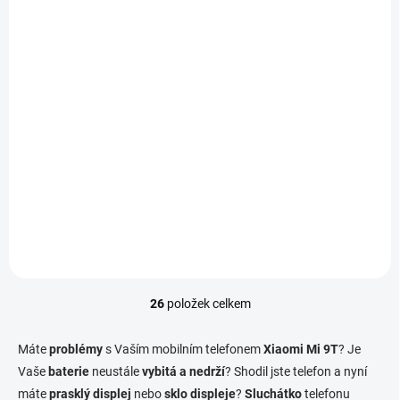
K DISPOZICI
K DISPOZICI
Čištění telefonu - Mi
Aktualizace softwaru
9T
telefonu - Mi 9T
450 Kč
790 Kč
/ ks
/ ks
Do košíku
Do košíku
26
položek celkem
O
v
l
Máte
problémy
s Vaším mobilním telefonem
Xiaomi Mi 9T
? Je
á
Vaše
baterie
neustále
vybitá a nedrží
? Shodil jste telefon a nyní
d
máte
prasklý displej
nebo
sklo displeje
a
?
Sluchátko
telefonu