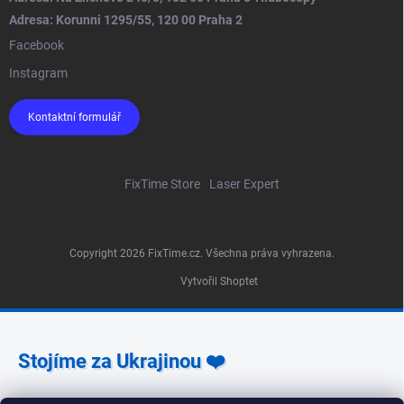
Adresa: Korunni 1295/55, 120 00 Praha 2
Facebook
Instagram
Kontaktní formulář
FixTime Store
Laser Expert
Copyright 2026
FixTime.cz
. Všechna práva vyhrazena.
Vytvořil Shoptet
Stojíme za Ukrajinou ❤️