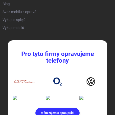
Blog
Svoz mobilu k opravě
Výkup displejů
Výkup mobilů
Pro tyto firmy opravujeme
telefony
Mám zájem o spolupráci