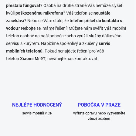
c
přestalo fungovat
? Osoba na druhé straně Vás nemůže slyšet
í
kvůli
poškozenému mikrofonu
? Váš telefon se
neustále
p
zasekává
? Nebo se Vám stalo, že
telefon přišel do kontaktu s
r
v
vodou
? Nebojte se, máme řešení! Můžete nám svěřit Váš mobilní
k
telefon osobně na naší pobočce nebo využít služby dálkového
y
servisu s kurýrem. Nabízíme spolehlivý a zkušený
servis
v
ý
mobilních telefonů
. Pokud nenajdete řešení pro Váš
p
telefon
Xiaomi Mi 9T
, neváhejte nás kontaktovat!
i
s
u
NEJLÉPE HODNOCENÝ
POBOČKA V PRAZE
servis mobilů v ČR
vyřiďte opravu nebo vyzvedněte
zboží osobně