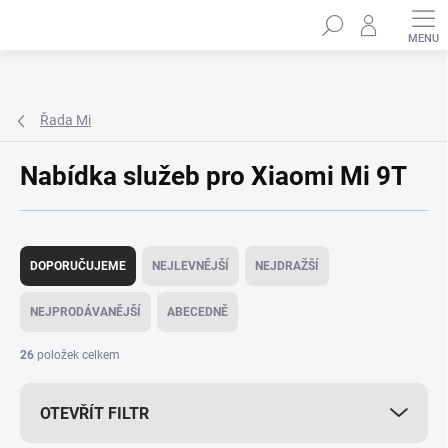
Přejít
Hledat
na
obsah
Řada Mi
Nabídka služeb pro Xiaomi Mi 9T
Ř
a
DOPORUČUJEME
NEJLEVNĚJŠÍ
NEJDRAŽŠÍ
z
e
NEJPRODÁVANĚJŠÍ
ABECEDNĚ
n
í
26
položek celkem
p
r
OTEVŘÍT FILTR
o
d