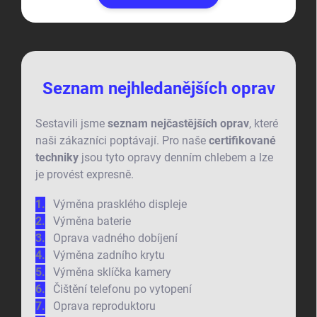
Seznam nejhledanějších oprav
Sestavili jsme
seznam nejčastějších oprav
, které
naši zákazníci poptávají. Pro naše
certifikované
techniky
jsou tyto opravy denním chlebem a lze
je provést expresně.
Výměna prasklého displeje
Výměna baterie
Oprava vadného dobíjení
Výměna zadního krytu
Výměna sklíčka kamery
Čištění telefonu po vytopení
Oprava reproduktoru